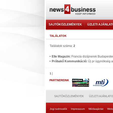
SAJTÓKÖZLEMÉNYEK
ÜZLETI AJÁNLA
TALÁLATOK
Találatok száma:
2
Elle Magazin:
Francia dizájnerek Budapeste
Próbakő Kommunikáció:
Új pr ügynökség 
|
1
PARTNEREINK
SAJTÓKÖZLEMÉNYEK
ÜZLETI AJÁNLAT
Jogi tudnivalók
Impresszum
Médiaajánlat
Web