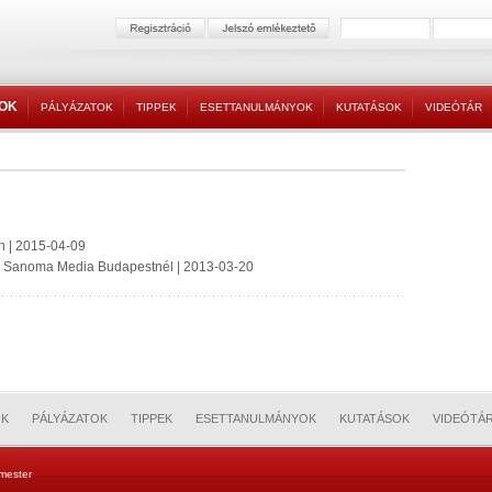
TOK
PÁLYÁZATOK
TIPPEK
ESETTANULMÁNYOK
KUTATÁSOK
VIDEÓTÁR
n | 2015-04-09
a Sanoma Media Budapestnél | 2013-03-20
OK
PÁLYÁZATOK
TIPPEK
ESETTANULMÁNYOK
KUTATÁSOK
VIDEÓTÁ
mester