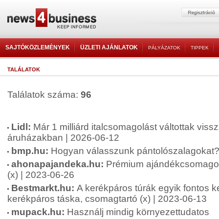
SAJTÓKÖZLEMÉNYEK
ÜZLETI AJÁNLATOK
PÁLYÁZATOK
TIPPEK
TALÁLATOK
Találatok száma:
96
Lidl:
Már 1 milliárd italcsomagolást váltottak vissz
áruházakban | 2026-06-12
bmp.hu:
Hogyan válasszunk pántolószalagokat? 
ahonapajandeka.hu:
Prémium ajándékcsomagok
(x) | 2023-06-26
Bestmarkt.hu:
A kerékpáros túrák egyik fontos k
kerékpáros táska, csomagtartó (x) | 2023-06-13
mupack.hu:
Használj mindig környezettudatos