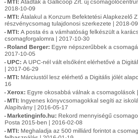
MTI:
Átadták a Gallicoop Zrt. új csomagolócentr
2018-10-09
MTI:
Átalakul a Konzum Befektetési Alapkezelő Zr
részvénycsomag tulajdonosi szerkezete | 2018-0
MTI:
A posta és a vámhatóság felkészült a karác
csomagforgalomra | 2017-10-30
Roland Berger:
Egyre népszerűbbek a csomagátv
2017-10-05
UPC:
A UPC-nél vált elsőként elérhetővé a Digitá
| 2017-06-29
MTI:
Márciustól lesz elérhető a Digitális jólét al
16
Xerox:
Egyre okosabbá válnak a csomagolások 
MTI:
Ingyenes könyvcsomagokkal segíti az iskol
Alapítvány | 2016-05-17
Marketinginfo.hu:
Rekord mennyiségű csomagot s
Posta 2015-ben | 2016-02-08
MTI:
Meghaladja az 500 milliárd forintot a csom
felhasználás | 2016-01-19