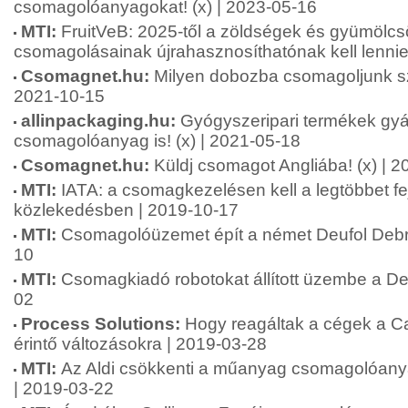
csomagolóanyagokat! (x) | 2023-05-16
MTI:
FruitVeB: 2025-től a zöldségek és gyümölcs
csomagolásainak újrahasznosíthatónak kell lennie
Csomagnet.hu:
Milyen dobozba csomagoljunk szá
2021-10-15
allinpackaging.hu:
Gyógyszeripari termékek gyá
csomagolóanyag is! (x) | 2021-05-18
Csomagnet.hu:
Küldj csomagot Angliába! (x) | 
MTI:
IATA: a csomagkezelésen kell a legtöbbet fej
közlekedésben | 2019-10-17
MTI:
Csomagolóüzemet épít a német Deufol Debr
10
MTI:
Csomagkiadó robotokat állított üzembe a De
02
Process Solutions:
Hogy reagáltak a cégek a C
érintő változásokra | 2019-03-28
MTI:
Az Aldi csökkenti a műanyag csomagolóany
| 2019-03-22