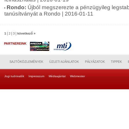
Rondo:
Újból megszerezte a pénzügyileg legsta
tanúsítványát a Rondo | 2016-01-11
|
|
|
1
2
3
következő »
PARTNEREINK
SAJTÓKÖZLEMÉNYEK
ÜZLETI AJÁNLATOK
PÁLYÁZATOK
TIPPEK
Jogi tudnivalók
Impresszum
Médiaajánlat
Webmester