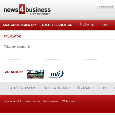
SAJTÓKÖZLEMÉNYEK
ÜZLETI AJÁNLATOK
PÁLYÁZATOK
TIPPEK
TALÁLATOK
Találatok száma:
0
PARTNEREINK
SAJTÓKÖZLEMÉNYEK
ÜZLETI AJÁNLATOK
PÁLYÁZATOK
TIPPEK
Jogi tudnivalók
Impresszum
Médiaajánlat
Webmester