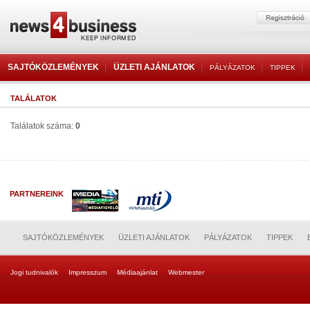
SAJTÓKÖZLEMÉNYEK
ÜZLETI AJÁNLATOK
PÁLYÁZATOK
TIPPEK
TALÁLATOK
Találatok száma:
0
PARTNEREINK
SAJTÓKÖZLEMÉNYEK
ÜZLETI AJÁNLATOK
PÁLYÁZATOK
TIPPEK
Jogi tudnivalók
Impresszum
Médiaajánlat
Webmester