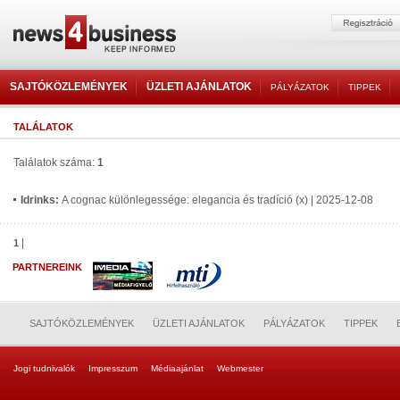
SAJTÓKÖZLEMÉNYEK
ÜZLETI AJÁNLATOK
PÁLYÁZATOK
TIPPEK
TALÁLATOK
Találatok száma:
1
Idrinks:
A cognac különlegessége: elegancia és tradíció (x) | 2025-12-08
|
1
PARTNEREINK
SAJTÓKÖZLEMÉNYEK
ÜZLETI AJÁNLATOK
PÁLYÁZATOK
TIPPEK
Jogi tudnivalók
Impresszum
Médiaajánlat
Webmester