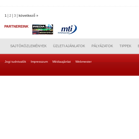
|
|
|
1
2
3
következő »
PARTNEREINK
SAJTÓKÖZLEMÉNYEK
ÜZLETI AJÁNLATOK
PÁLYÁZATOK
TIPPEK
Jogi tudnivalók
Impresszum
Médiaajánlat
Webmester