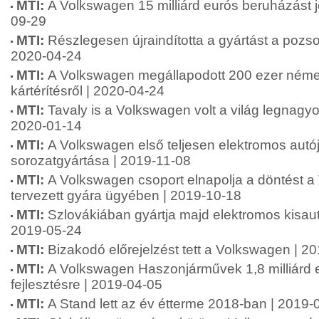
MTI:
A Volkswagen 15 milliárd eurós beruházást je
09-29
MTI:
Részlegesen újraindította a gyártást a pozs
2020-04-24
MTI:
A Volkswagen megállapodott 200 ezer német
kártérítésről | 2020-04-24
MTI:
Tavaly is a Volkswagen volt a világ legnagy
2020-01-14
MTI:
A Volkswagen első teljesen elektromos autó
sorozatgyártása | 2019-11-08
MTI:
A Volkswagen csoport elnapolja a döntést 
tervezett gyára ügyében | 2019-10-18
MTI:
Szlovákiában gyártja majd elektromos kisau
2019-05-24
MTI:
Bizakodó előrejelzést tett a Volkswagen | 2
MTI:
A Volkswagen Haszonjárművek 1,8 milliárd eu
fejlesztésre | 2019-04-05
MTI:
A Stand lett az év étterme 2018-ban | 2019-