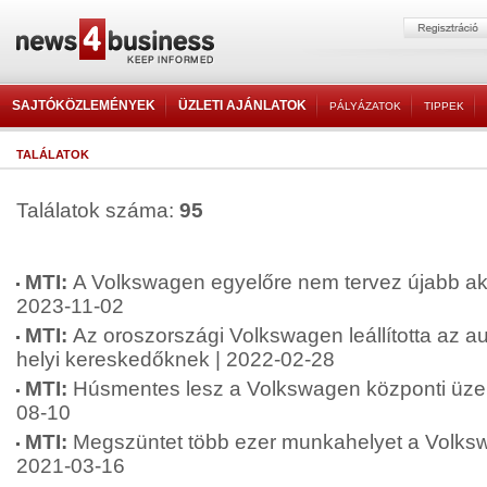
SAJTÓKÖZLEMÉNYEK
ÜZLETI AJÁNLATOK
PÁLYÁZATOK
TIPPEK
TALÁLATOK
Találatok száma:
95
MTI:
A Volkswagen egyelőre nem tervez újabb ak
2023-11-02
MTI:
Az oroszországi Volkswagen leállította az aut
helyi kereskedőknek | 2022-02-28
MTI:
Húsmentes lesz a Volkswagen központi üze
08-10
MTI:
Megszüntet több ezer munkahelyet a Volksw
2021-03-16