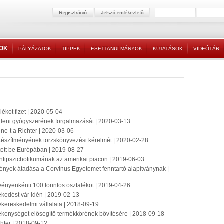
TOK
PÁLYÁZATOK
TIPPEK
ESETTANULMÁNYOK
KUTATÁSOK
VIDEÓTÁR
lékot fizet | 2020-05-04
lleni gyógyszerének forgalmazását | 2020-03-13
ine-t a Richter | 2020-03-06
 készítményének törzskönyvezési kérelmét | 2020-02-28
tett be Európában | 2019-08-27
ntipszichotikumának az amerikai piacon | 2019-06-03
ények átadása a Corvinus Egyetemet fenntartó alapítványnak |
vényenkénti 100 forintos osztalékot | 2019-04-26
ekedést vár idén | 2019-02-13
kereskedelmi vállalata | 2018-09-19
mékenységet elősegítő termékkörének bővítésére | 2018-09-18
chter | 2018-09-12