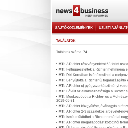
SAJTÓKÖZLEMÉNYEK
ÜZLETI AJÁNLA
TALÁLATOK
Találatok száma:
74
MTI:
A Richter részvényenként 63 forint oszta
MTI:
Felfüggesztették a Richter méhmióma e
MTI:
Dél-Koreában is értékesítheti a caripraz
MTI:
Benyújtotta a Richter új fogamzásgátló
MTI:
A Richter új gyógyszerkészítményt veze
MTI:
Bővült az alkalmazhatósága a Richter a
MTI:
Megkezdődött a Richter- és a Mol-részv
2019-05-31
MTI:
A Richter közgyűlése jóváhagyta a rész
MTI:
A Richter 2-3 százalékos árbevétel-növ
MTI:
Ismét működhet a Richter romániai nagy
MTI:
A Richter megállapodást kötött női ter
MTI:
Új fogamzásgátló licencet vásárolt a Ri