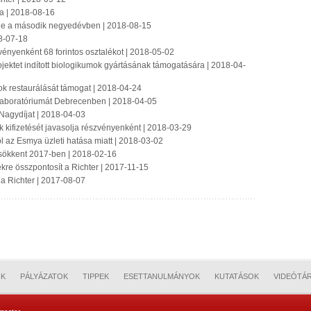
ra | 2018-08-16
sége a második negyedévben | 2018-08-15
18-07-18
vényenként 68 forintos osztalékot | 2018-05-02
projektet indított biologikumok gyártásának támogatására | 2018-04-
k restaurálását támogat | 2018-04-24
i laboratóriumát Debrecenben | 2018-04-05
 Nagydíjat | 2018-04-03
ék kifizetését javasolja részvényenként | 2018-03-29
 az Esmya üzleti hatása miatt | 2018-03-02
csökkent 2017-ben | 2018-02-16
re összpontosít a Richter | 2017-11-15
 a Richter | 2017-08-07
OK
PÁLYÁZATOK
TIPPEK
ESETTANULMÁNYOK
KUTATÁSOK
VIDEÓTÁ