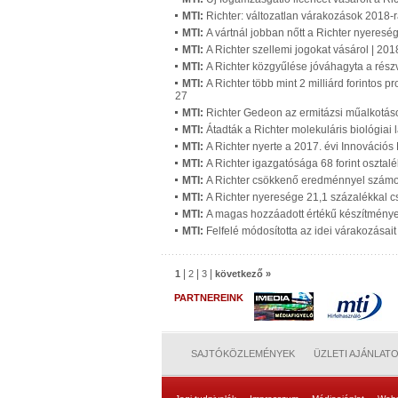
MTI:
Richter: változatlan várakozások 2018-
MTI:
A vártnál jobban nőtt a Richter nyere
MTI:
A Richter szellemi jogokat vásárol | 20
MTI:
A Richter közgyűlése jóváhagyta a rész
MTI:
A Richter több mint 2 milliárd forintos 
27
MTI:
Richter Gedeon az ermitázsi műalkotáso
MTI:
Átadták a Richter molekuláris biológia
MTI:
A Richter nyerte a 2017. évi Innovációs
MTI:
A Richter igazgatósága 68 forint osztal
MTI:
A Richter csökkenő eredménnyel számol
MTI:
A Richter nyeresége 21,1 százalékkal 
MTI:
A magas hozzáadott értékű készítmények
MTI:
Felfelé módosította az idei várakozásait
|
|
|
1
2
3
következő »
PARTNEREINK
SAJTÓKÖZLEMÉNYEK
ÜZLETI AJÁNLAT