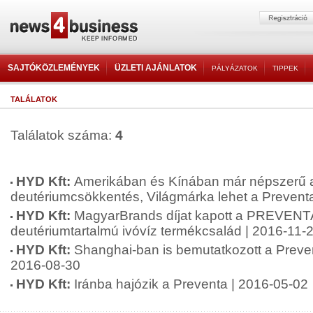
SAJTÓKÖZLEMÉNYEK
ÜZLETI AJÁNLATOK
PÁLYÁZATOK
TIPPEK
TALÁLATOK
Találatok száma:
4
HYD Kft:
Amerikában és Kínában már népszerű 
deutériumcsökkentés, Világmárka lehet a Prevent
HYD Kft:
MagyarBrands díjat kapott a PREVENTA
deutériumtartalmú ivóvíz termékcsalád | 2016-11-
HYD Kft:
Shanghai-ban is bemutatkozott a Preve
2016-08-30
HYD Kft:
Iránba hajózik a Preventa | 2016-05-02