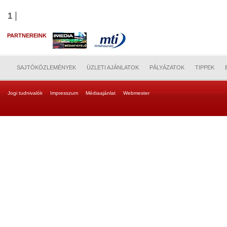
|
1
PARTNEREINK
SAJTÓKÖZLEMÉNYEK
ÜZLETI AJÁNLATOK
PÁLYÁZATOK
TIPPEK
Jogi tudnivalók
Impresszum
Médiaajánlat
Webmester