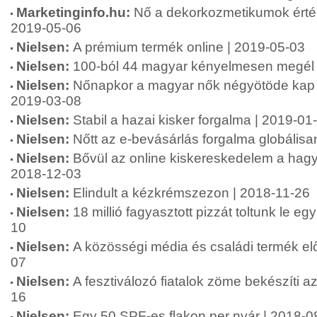
Marketinginfo.hu:
Nő a dekorkozmetikumok érték
2019-05-06
Nielsen:
A prémium termék online | 2019-05-03
Nielsen:
100-ból 44 magyar kényelmesen megél 
Nielsen:
Nőnapkor a magyar nők négyötöde kap 
2019-03-08
Nielsen:
Stabil a hazai kisker forgalma | 2019-01
Nielsen:
Nőtt az e-bevásárlás forgalma globálisa
Nielsen:
Bővül az online kiskereskedelem a hag
2018-12-03
Nielsen:
Elindult a kézkrémszezon | 2018-11-26
Nielsen:
18 millió fagyasztott pizzát toltunk le egy
10
Nielsen:
A közösségi média és családi termék el
07
Nielsen:
A fesztiválozó fiatalok zöme bekészíti a
16
Nielsen:
Egy 50 SPF-es flakon per nyár | 2018-0