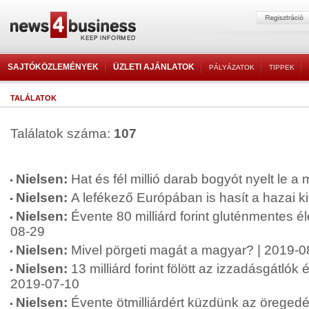
SAJTÓKÖZLEMÉNYEK
ÜZLETI AJÁNLATOK
PÁLYÁZATOK
TIPPEK
TALÁLATOK
Találatok száma:
107
Nielsen:
Hat és fél millió darab bogyót nyelt le 
Nielsen:
A lefékező Európában is hasít a hazai k
Nielsen:
Évente 80 milliárd forint gluténmentes é
08-29
Nielsen:
Mivel pörgeti magát a magyar? | 2019-0
Nielsen:
13 milliárd forint fölött az izzadásgátlók
2019-07-10
Nielsen:
Évente ötmilliárdért küzdünk az öregedé