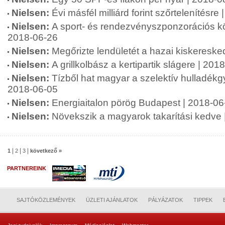
Nielsen:
Évi másfél milliárd forint szőrtelenítésre
Nielsen:
A sport- és rendezvényszponzorációs kö
2018-06-26
Nielsen:
Megőrizte lendületét a hazai kiskeresk
Nielsen:
A grillkolbász a kertipartik slágere | 201
Nielsen:
Tízből hat magyar a szelektív hulladékgy
2018-06-05
Nielsen:
Energiaitalon pörög Budapest | 2018-06
Nielsen:
Növekszik a magyarok takarítási kedve 
|
|
|
1
2
3
következő »
PARTNEREINK
SAJTÓKÖZLEMÉNYEK
ÜZLETI AJÁNLATOK
PÁLYÁZATOK
TIPPEK