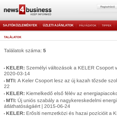
SAJTÓKÖZLEMÉNYEK
ÜZLETI AJÁNLATOK
PÁLYÁZATOK
TIPPEK
TALÁLATOK
Találatok száma:
5
KELER:
Személyi változások a KELER Csoport 
2020-03-14
MTI:
A Keler Csoport lesz az új kazah tőzsde szol
22
KELER:
Kiemelkedő első félév az energiapiacok
MTI:
Új uniós szabály a nagykereskedelmi energ
átláthatóságáért | 2015-06-24
KELER:
Erősíti nemzetközi és hazai pozícióit a