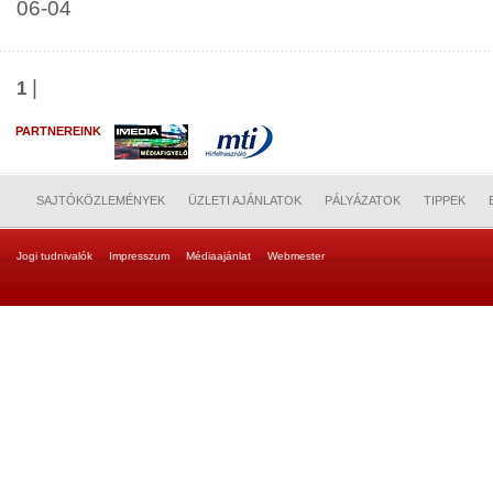
06-04
|
1
PARTNEREINK
SAJTÓKÖZLEMÉNYEK
ÜZLETI AJÁNLATOK
PÁLYÁZATOK
TIPPEK
Jogi tudnivalók
Impresszum
Médiaajánlat
Webmester