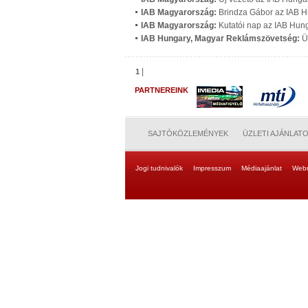
IAB Magyarország:
Brindza Gábor az IAB 
IAB Magyarország:
Kutatói nap az IAB Hu
IAB Hungary, Magyar Reklámszövetség:
Ü
|
1
PARTNEREINK
SAJTÓKÖZLEMÉNYEK
ÜZLETI AJÁNLAT
Jogi tudnivalók
Impresszum
Médiaajánlat
Web