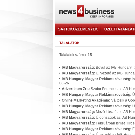
SAJTÓKÖZLEMÉNYEK
ÜZLETI AJÁNLA
TALÁLATOK
Találatok száma:
15
IAB Magyarország:
Bővül az IAB Hungary |
IAB Magyarország:
Új vezető az IAB Hunga
IAB Hungary, Magyar Reklámszövetség:
I
08-26
Adverticum Zrt.:
Szutor Ferencet az IAB Hu
IAB Hungary, Magyar Reklámszövetség:
Ú
Online Marketing Akadémia:
Változik a Goo
IAB Hungary, Magyar Reklámszövetség:
Ú
IAB Magyarország:
Mező László az IAB Hu
IAB Magyarország:
Újdonságok az IAB Hun
IAB Magyarország:
Februárban ismét Hirde
IAB Hungary, Magyar Reklámszövetség:
E
IAB Magyarország:
Új vezető az IAB Hunga