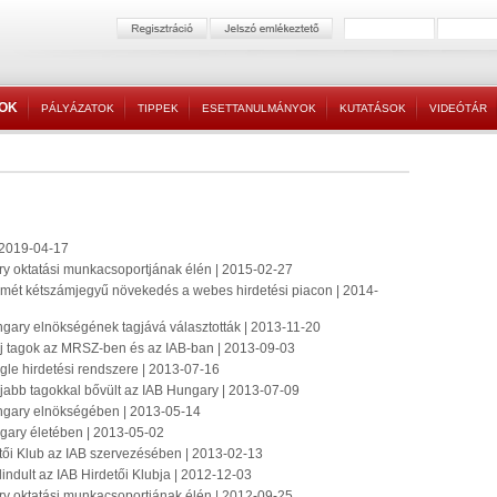
TOK
PÁLYÁZATOK
TIPPEK
ESETTANULMÁNYOK
KUTATÁSOK
VIDEÓTÁR
 2019-04-17
ry oktatási munkacsoportjának élén | 2015-02-27
smét kétszámjegyű növekedés a webes hirdetési piacon | 2014-
ngary elnökségének tagjává választották | 2013-11-20
j tagok az MRSZ-ben és az IAB-ban | 2013-09-03
gle hirdetési rendszere | 2013-07-16
jabb tagokkal bővült az IAB Hungary | 2013-07-09
ngary elnökségében | 2013-05-14
gary életében | 2013-05-02
tői Klub az IAB szervezésében | 2013-02-13
lindult az IAB Hirdetői Klubja | 2012-12-03
ry oktatási munkacsoportjának élén | 2012-09-25