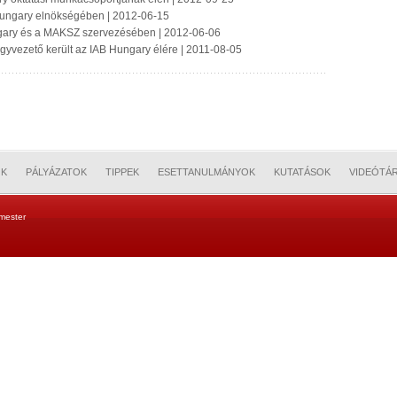
Hungary elnökségében | 2012-06-15
ngary és a MAKSZ szervezésében | 2012-06-06
gyvezető került az IAB Hungary élére | 2011-08-05
OK
PÁLYÁZATOK
TIPPEK
ESETTANULMÁNYOK
KUTATÁSOK
VIDEÓTÁ
mester