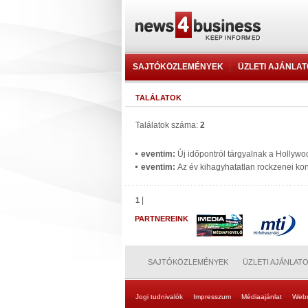
SAJTÓKÖZLEMÉNYEK
ÜZLETI AJÁNLA
TALÁLATOK
Találatok száma:
2
eventim:
Új időpontról tárgyalnak a Hollyw
eventim:
Az év kihagyhatatlan rockzenei kon
|
1
PARTNEREINK
SAJTÓKÖZLEMÉNYEK
ÜZLETI AJÁNLAT
Jogi tudnivalók
Impresszum
Médiaajánlat
Web