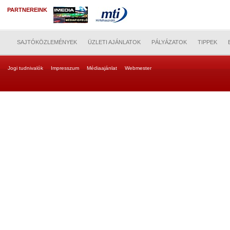
PARTNEREINK
SAJTÓKÖZLEMÉNYEK
ÜZLETI AJÁNLATOK
PÁLYÁZATOK
TIPPEK
Jogi tudnivalók
Impresszum
Médiaajánlat
Webmester