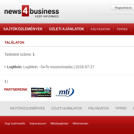
SAJTÓKÖZLEMÉNYEK
ÜZLETI AJÁNLATOK
PÁLYÁZATOK
TIPPEK
TALÁLATOK
Találatok száma:
1
LogMeIn:
LogMeIn - GoTo összeolvadás | 2016-07-27
|
1
PARTNEREINK
SAJTÓKÖZLEMÉNYEK
ÜZLETI AJÁNLATOK
PÁLYÁZATOK
TIPPEK
Jogi tudnivalók
Impresszum
Médiaajánlat
Webmester