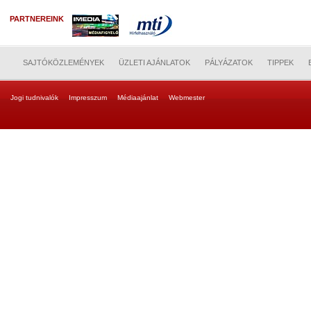
PARTNEREINK
SAJTÓKÖZLEMÉNYEK
ÜZLETI AJÁNLATOK
PÁLYÁZATOK
TIPPEK
Jogi tudnivalók
Impresszum
Médiaajánlat
Webmester