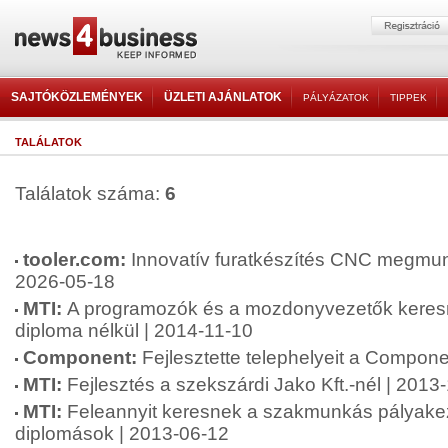
SAJTÓKÖZLEMÉNYEK
ÜZLETI AJÁNLATOK
PÁLYÁZATOK
TIPPEK
TALÁLATOK
Találatok száma:
6
tooler.com:
Innovatív furatkészítés CNC megmunk
2026-05-18
MTI:
A programozók és a mozdonyvezetők keres
diploma nélkül | 2014-11-10
Component:
Fejlesztette telephelyeit a Compon
MTI:
Fejlesztés a szekszárdi Jako Kft.-nél | 2013
MTI:
Feleannyit keresnek a szakmunkás pályakez
diplomások | 2013-06-12