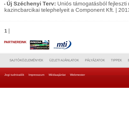
Új Széchenyi Terv:
Uniós támogatásból fejleszti
kazincbarcikai telephelyeit a Component Kft. | 20
|
1
PARTNEREINK
SAJTÓKÖZLEMÉNYEK
ÜZLETI AJÁNLATOK
PÁLYÁZATOK
TIPPEK
Jogi tudnivalók
Impresszum
Médiaajánlat
Webmester