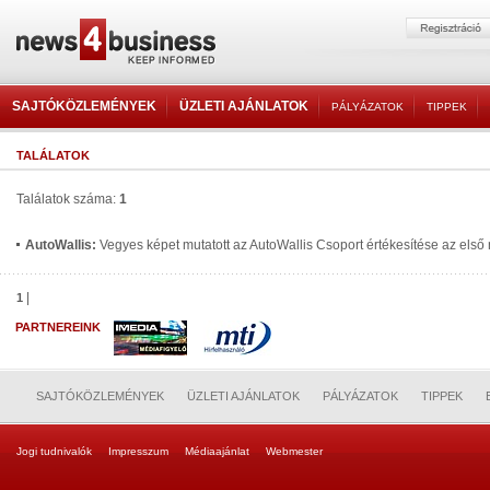
SAJTÓKÖZLEMÉNYEK
ÜZLETI AJÁNLATOK
PÁLYÁZATOK
TIPPEK
TALÁLATOK
Találatok száma:
1
AutoWallis:
Vegyes képet mutatott az AutoWallis Csoport értékesítése az els
|
1
PARTNEREINK
SAJTÓKÖZLEMÉNYEK
ÜZLETI AJÁNLATOK
PÁLYÁZATOK
TIPPEK
Jogi tudnivalók
Impresszum
Médiaajánlat
Webmester