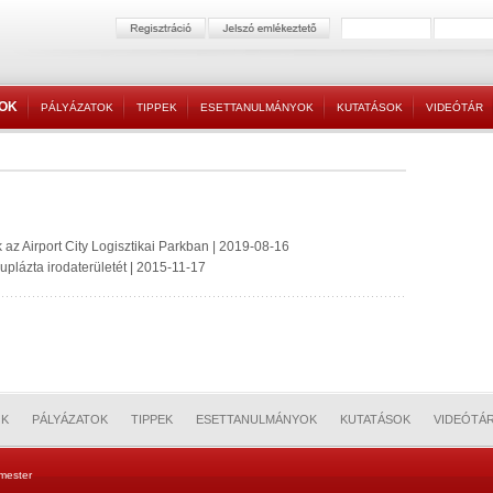
TOK
PÁLYÁZATOK
TIPPEK
ESETTANULMÁNYOK
KUTATÁSOK
VIDEÓTÁR
z Airport City Logisztikai Parkban | 2019-08-16
lázta irodaterületét | 2015-11-17
OK
PÁLYÁZATOK
TIPPEK
ESETTANULMÁNYOK
KUTATÁSOK
VIDEÓTÁ
mester