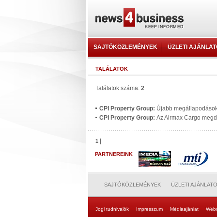
SAJTÓKÖZLEMÉNYEK
ÜZLETI AJÁNLA
TALÁLATOK
Találatok száma:
2
CPI Property Group:
Újabb megállapodások a
CPI Property Group:
Az Airmax Cargo megdup
|
1
PARTNEREINK
SAJTÓKÖZLEMÉNYEK
ÜZLETI AJÁNLAT
Jogi tudnivalók
Impresszum
Médiaajánlat
Web