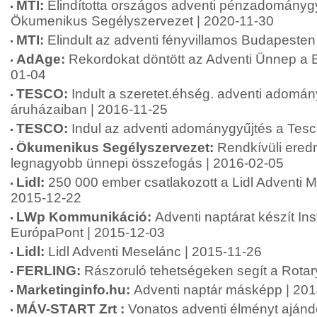
MTI:
Elindította országos adventi pénzadománygy
Ökumenikus Segélyszervezet | 2020-11-30
MTI:
Elindult az adventi fényvillamos Budapesten
AdAge:
Rekordokat döntött az Adventi Ünnep a B
01-04
TESCO:
Indult a szeretet.éhség. adventi adomá
áruházaiban | 2016-11-25
TESCO:
Indul az adventi adománygyűjtés a Tesc
Ökumenikus Segélyszervezet:
Rendkívüli ered
legnagyobb ünnepi összefogás | 2016-02-05
Lidl:
250 000 ember csatlakozott a Lidl Adventi 
2015-12-22
LWp Kommunikáció:
Adventi naptárat készít I
EurópaPont | 2015-12-03
Lidl:
Lidl Adventi Meselánc | 2015-11-26
FERLING:
Rászoruló tehetségeken segít a Rotar
Marketinginfo.hu:
Adventi naptár másképp | 20
MÁV-START Zrt :
Vonatos adventi élményt aján