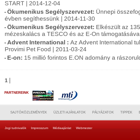
START | 2014-12-04
Ökumenikus Segélyszervezet:
Ünnepi összefo
évben segíthessünk | 2014-11-30
Ökumenikus Segélyszervezet:
Elkészült az 13
mézeskalács a TESCO és az E-On támogatásával
Advent International :
Az Advent International tu
Provimi Pet Food | 2011-03-24
E-on:
15 millió forintos E.ON adomány a rászoru
|
1
PARTNEREINK
SAJTÓKÖZLEMÉNYEK
ÜZLETI AJÁNLATOK
PÁLYÁZATOK
TIPPEK
Jogi tudnivalók
Impresszum
Médiaajánlat
Webmester