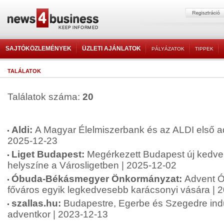
SAJTÓKÖZLEMÉNYEK
ÜZLETI AJÁNLATOK
PÁLYÁZATOK
TIPPEK
TALÁLATOK
Találatok száma:
20
Aldi:
A Magyar Élelmiszerbank és az ALDI első ad
2025-12-23
Liget Budapest:
Megérkezett Budapest új kedve
helyszíne a Városligetben | 2025-12-02
Óbuda-Békásmegyer Önkormányzat:
Advent Ó
főváros egyik legkedvesebb karácsonyi vására | 
szallas.hu:
Budapestre, Egerbe és Szegedre indu
adventkor | 2023-12-13