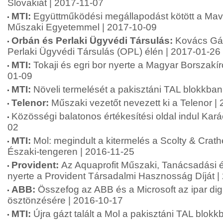
Slovakiát | 2017-11-07
MTI:
Együttműködési megállapodást kötött a Mav
Műszaki Egyetemmel | 2017-10-09
Orbán és Perlaki Ügyvédi Társulás:
Kovács Gá
Perlaki Ügyvédi Társulás (OPL) élén | 2017-01-26
MTI:
Tokaji és egri bor nyerte a Magyar Borszakír
01-09
MTI:
Növeli termelését a pakisztáni TAL blokkban
Telenor:
Műszaki vezetőt nevezett ki a Telenor |
Közösségi balatonos értékesítési oldal indul Kar
02
MTI:
Mol: megindult a kitermelés a Scolty & Cra
Északi-tengeren | 2016-11-25
Provident:
Az Aquaprofit Műszaki, Tanácsadási és
nyerte a Provident Társadalmi Hasznosság Díját |
ABB:
Összefog az ABB és a Microsoft az ipar digi
ösztönzésére | 2016-10-17
MTI:
Újra gázt talált a Mol a pakisztáni TAL blok