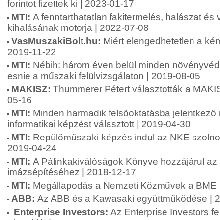
forintot fizettek ki | 2023-01-17
MTI:
A fenntarthatatlan fakitermelés, halászat és 
kihalásának motorja | 2022-07-08
VasMuszakiBolt.hu:
Miért elengedhetetlen a kém
2019-11-22
MTI:
Nébih: három éven belül minden növényvédel
esnie a műszaki felülvizsgálaton | 2019-08-05
MAKISZ:
Thummerer Pétert választották a MAKI
05-16
MTI:
Minden harmadik felsőoktatásba jelentkező
informatikai képzést választott | 2019-04-30
MTI:
Repülőműszaki képzés indul az NKE szolno
2019-04-24
MTI:
A Pálinkakiválóságok Könyve hozzájárul az
imázsépítéséhez | 2018-12-17
MTI:
Megállapodás a Nemzeti Közművek a BME k
ABB:
Az ABB és a Kawasaki együttműködése | 
Enterprise Investors:
Az Enterprise Investors f