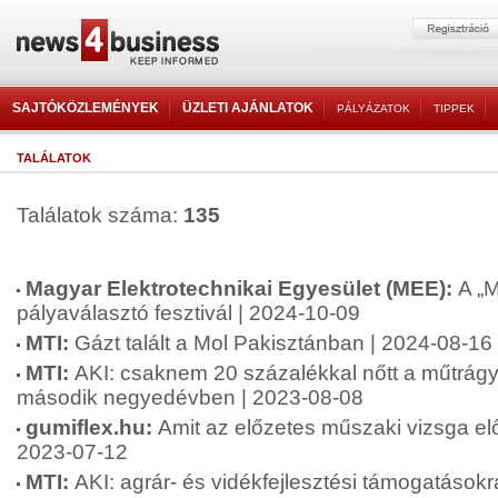
SAJTÓKÖZLEMÉNYEK
ÜZLETI AJÁNLATOK
PÁLYÁZATOK
TIPPEK
TALÁLATOK
Találatok száma:
135
Magyar Elektrotechnikai Egyesület (MEE):
A „M
pályaválasztó fesztivál | 2024-10-09
MTI:
Gázt talált a Mol Pakisztánban | 2024-08-16
MTI:
AKI: csaknem 20 százalékkal nőtt a műtrág
második negyedévben | 2023-08-08
gumiflex.hu:
Amit az előzetes műszaki vizsga előn
2023-07-12
MTI:
AKI: agrár- és vidékfejlesztési támogatásokra