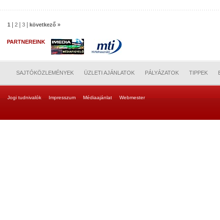
|
|
|
1
2
3
következő »
PARTNEREINK
SAJTÓKÖZLEMÉNYEK
ÜZLETI AJÁNLATOK
PÁLYÁZATOK
TIPPEK
Jogi tudnivalók
Impresszum
Médiaajánlat
Webmester