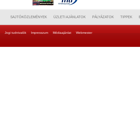
SAJTÓKÖZLEMÉNYEK
ÜZLETI AJÁNLATOK
PÁLYÁZATOK
TIPPEK
Jogi tudnivalók
Impresszum
Médiaajánlat
Webmester