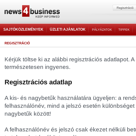
SAJTÓKÖZLEMÉNYEK
ÜZLETI AJÁNLATOK
PÁLYÁZATOK
TIPPEK
REGISZTRÁCIÓ
Kérjük töltse ki az alábbi regisztrációs adatlapot. A
természetesen ingyenes.
Regisztrációs adatlap
A kis- és nagybetűk használatára ügyeljen: a rend
felhasználónév, mind a jelszó esetén különbséget 
nagybetűk között!
A felhasználónév és jelszó csak ékezet nélküli be