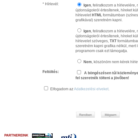
* Hírlevél:
Igen
, feliratkozom a hírlevelére
újdonságokról értesítenek, híreket kü
hírlevelet
HTML
formátumban (színes
grafikával) szeretném kapni.
Igen
, feliratkozom a hírlevelére
újdonságokról értesítenek, híreket kü
hírlevelet szöveges,
TXT
formátumba
szeretném kapni grafika nélkül, mert 
programom csak ezt támogatja.
Nem
, köszönöm nem kérek hírle
Feltöltés:
A böngészésen túl közleménye
fel szeretnék tölteni a jövőben!
Elfogadom az
Adatkezelési elveket
.
PARTNEREINK