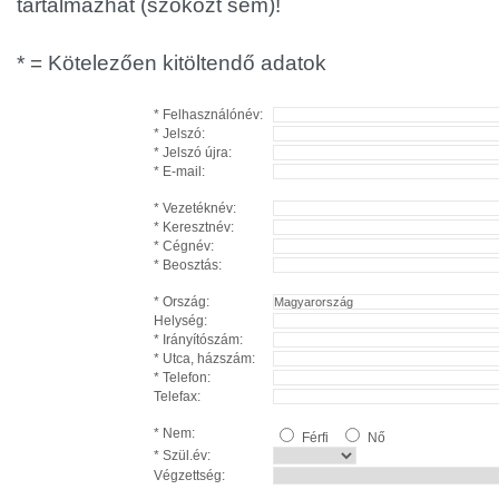
tartalmazhat (szóközt sem)!
* = Kötelezően kitöltendő adatok
* Felhasználónév:
* Jelszó:
* Jelszó újra:
* E-mail:
* Vezetéknév:
* Keresztnév:
* Cégnév:
* Beosztás:
* Ország:
Helység:
* Irányítószám:
* Utca, házszám:
* Telefon:
Telefax:
* Nem:
Férfi
Nő
* Szül.év:
Végzettség: