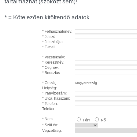
tartalmazhat (szóközt sem)!
* = Kötelezően kitöltendő adatok
* Felhasználónév:
* Jelszó:
* Jelszó újra:
* E-mail:
* Vezetéknév:
* Keresztnév:
* Cégnév:
* Beosztás:
* Ország:
Helység:
* Irányítószám:
* Utca, házszám:
* Telefon:
Telefax:
* Nem:
Férfi
Nő
* Szül.év:
Végzettség: