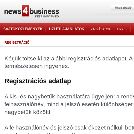
SAJTÓKÖZLEMÉNYEK
ÜZLETI AJÁNLATOK
PÁLYÁZATOK
TIPPEK
REGISZTRÁCIÓ
Kérjük töltse ki az alábbi regisztrációs adatlapot. A
természetesen ingyenes.
Regisztrációs adatlap
A kis- és nagybetűk használatára ügyeljen: a rend
felhasználónév, mind a jelszó esetén különbséget 
nagybetűk között!
A felhasználónév és jelszó csak ékezet nélküli be