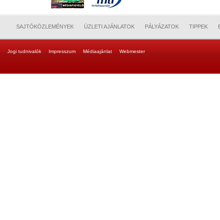
SAJTÓKÖZLEMÉNYEK
ÜZLETI AJÁNLATOK
PÁLYÁZATOK
TIPPEK
Jogi tudnivalók
Impresszum
Médiaajánlat
Webmester