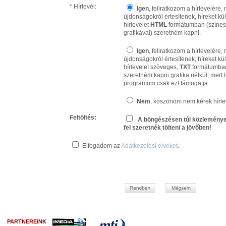
* Hírlevél:
Igen
, feliratkozom a hírlevelére
újdonságokról értesítenek, híreket kü
hírlevelet
HTML
formátumban (színes
grafikával) szeretném kapni.
Igen
, feliratkozom a hírlevelére
újdonságokról értesítenek, híreket kü
hírlevelet szöveges,
TXT
formátumba
szeretném kapni grafika nélkül, mert 
programom csak ezt támogatja.
Nem
, köszönöm nem kérek hírle
Feltöltés:
A böngészésen túl közleménye
fel szeretnék tölteni a jövőben!
Elfogadom az
Adatkezelési elveket
.
PARTNEREINK