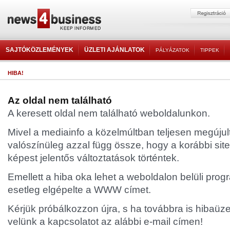
SAJTÓKÖZLEMÉNYEK
ÜZLETI AJÁNLATOK
PÁLYÁZATOK
TIPPEK
HIBA!
Az oldal nem található
A keresett oldal nem található weboldalunkon.
Mivel a mediainfo a közelmúltban teljesen megújult
valószínüleg azzal függ össze, hogy a korábbi sit
képest jelentős változtatások történtek.
Emellett a hiba oka lehet a weboldalon belüli progr
esetleg elgépelte a WWW címet.
Kérjük próbálkozzon újra, s ha továbbra is hibaüze
velünk a kapcsolatot az alábbi e-mail címen!