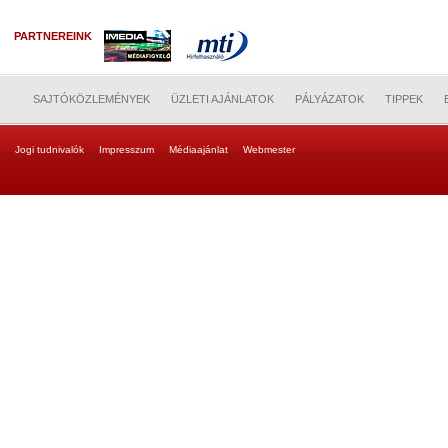
PARTNEREINK
SAJTÓKÖZLEMÉNYEK
ÜZLETI AJÁNLATOK
PÁLYÁZATOK
TIPPEK
Jogi tudnivalók
Impresszum
Médiaajánlat
Webmester