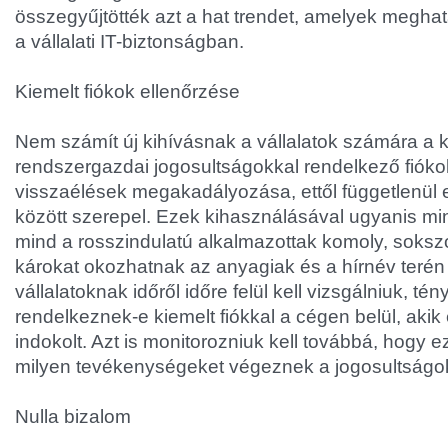
összegyűjtötték azt a hat trendet, amelyek megha
a vállalati IT-biztonságban.
Kiemelt fiókok ellenőrzése
Nem számít új kihívásnak a vállalatok számára a k
rendszergazdai jogosultságokkal rendelkező fióko
visszaélések megakadályozása, ettől függetlenül ez
között szerepel. Ezek kihasználásával ugyanis mi
mind a rosszindulatú alkalmazottak komoly, soksz
károkat okozhatnak az anyagiak és a hírnév terén 
vállalatoknak időről időre felül kell vizsgálniuk, té
rendelkeznek-e kiemelt fiókkal a cégen belül, aki
indokolt. Azt is monitorozniuk kell továbbá, hogy
milyen tevékenységeket végeznek a jogosultságok
Nulla bizalom