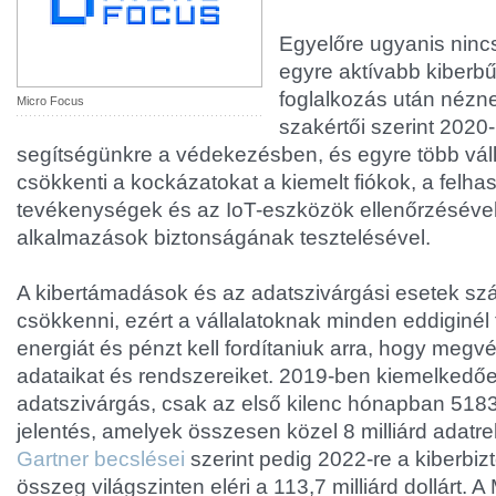
Egyelőre ugyanis nincs
egyre aktívabb kiberb
foglalkozás után nézn
Micro Focus
szakértői szerint 2020
segítségünkre a védekezésben, és egyre több váll
csökkenti a kockázatokat a kiemelt fiókok, a felha
tevékenységek és az IoT-eszközök ellenőrzésével
alkalmazások biztonságának tesztelésével.
A kibertámadások és az adatszivárgási esetek sz
csökkenni, ezért a vállalatoknak minden eddiginél 
energiát és pénzt kell fordítaniuk arra, hogy megv
adataikat és rendszereiket. 2019-ben kiemelkedőe
adatszivárgás, csak az első kilenc hónapban 5183 
jelentés, amelyek összesen közel 8 milliárd adatrek
Gartner becslései
szerint pedig 2022-re a kiberbizt
összeg világszinten eléri a 113,7 milliárd dollárt. 