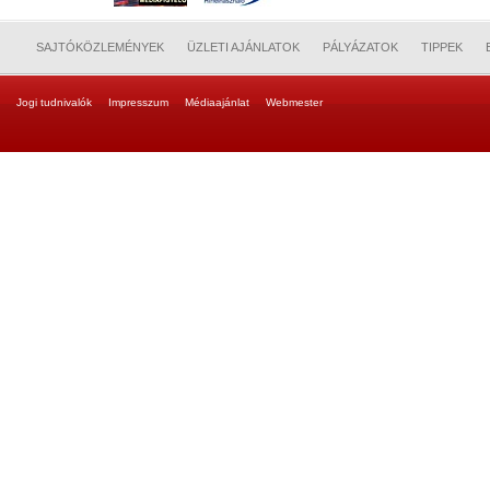
SAJTÓKÖZLEMÉNYEK
ÜZLETI AJÁNLATOK
PÁLYÁZATOK
TIPPEK
Jogi tudnivalók
Impresszum
Médiaajánlat
Webmester