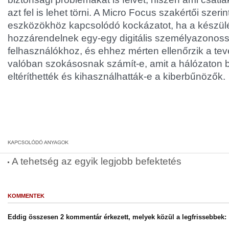
azt fel is lehet törni. A Micro Focus szakértői szeri
eszközökhöz kapcsolódó kockázatot, ha a készü
hozzárendelnek egy-egy digitális személyazonoss
felhasználókhoz, és ehhez mérten ellenőrzik a te
valóban szokásosnak számít-e, amit a hálózaton 
eltéríthették és kihasználhatták-e a kiberbűnözők.
A tehetség az egyik legjobb befektetés