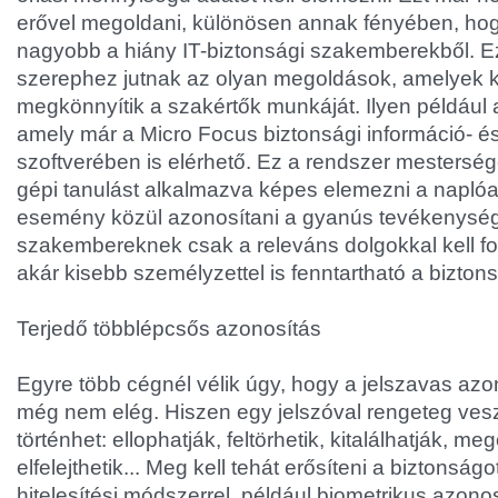
erővel megoldani, különösen annak fényében, hog
nagyobb a hiány IT-biztonsági szakemberekből. E
szerephez jutnak az olyan megoldások, amelyek ki
megkönnyítik a szakértők munkáját. Ilyen például 
amely már a Micro Focus biztonsági információ- 
szoftverében is elérhető. Ez a rendszer mestersége
gépi tanulást alkalmazva képes elemezni a naplóad
esemény közül azonosítani a gyanús tevékenység
szakembereknek csak a releváns dolgokkal kell fog
akár kisebb személyzettel is fenntartható a bizton
Terjedő többlépcsős azonosítás
Egyre több cégnél vélik úgy, hogy a jelszavas a
még nem elég. Hiszen egy jelszóval rengeteg ves
történhet: ellophatják, feltörhetik, kitalálhatják, meg
elfelejthetik... Meg kell tehát erősíteni a biztonsá
hitelesítési módszerrel, például biometrikus azono