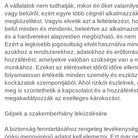
A vállalatok nem tudhatják, mikor éri őket valamily
vagy belülről, ezért egyre több cégnél alkalmazzák
megközelítést. Vagyis elvetik azt a feltételezést,
belül minden és mindenki, beleértve az alkalmazott
és a hardvereket alapvetően megbízható, és nem a
Ezért a legkisebb jogosultság elvét használva mi
azokhoz a rendszerekhez, adatokhoz és erőforrás
hozzáférést, amelyekre valóban szüksége van a 
munkához. Ezeket az eléréseket időről időre ellenő
folyamatosan értékelik minden személy és eszköz
kockázatok szempontjából. Ahol rizikót észlelnek,
meg is szüntethetik a kapcsolatot és a hozzáférés
megakadályozzák az esetleges károkozást.
Gépek a szakemberhiány leküzdésére
A biztonság fenntartásához rengeteg tevékenységet
óriási mennyiségű adatot kell elemezni. Ezt már n