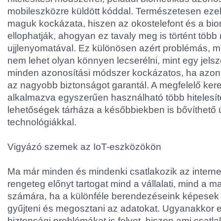
mobileszközre küldött kóddal. Természetesen ez
maguk kockázata, hiszen az okostelefont és a bio
ellophatják, ahogyan ez tavaly meg is történt több 
ujjlenyomatával. Ez különösen azért problémás, m
nem lehet olyan könnyen lecserélni, mint egy jel
minden azonosítási módszer kockázatos, ha azon
az nagyobb biztonságot garantál. A megfelelő kere
alkalmazva egyszerűen használható több hitelesít
lehetőségek tárháza a későbbiekben is bővíthető 
technológiákkal.
Vigyázó szemek az IoT-eszközökön
Ma már minden és mindenki csatlakozik az intern
rengeteg előnyt tartogat mind a vállalati, mind a 
számára, ha a különféle berendezéseink képesek 
gyűjteni és megosztani az adatokat. Ugyanakkor 
biztonsági problémákat is felvet, hiszen ami csatla