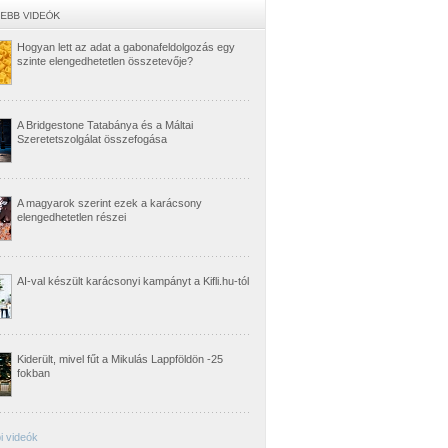
Hogyan lett az adat a gabonafeldolgozás egy
szinte elengedhetetlen összetevője?
A Bridgestone Tatabánya és a Máltai
Szeretetszolgálat összefogása
A magyarok szerint ezek a karácsony
elengedhetetlen részei
AI-val készült karácsonyi kampányt a Kifli.hu-tól
Kiderült, mivel fűt a Mikulás Lappföldön -25
fokban
i videók