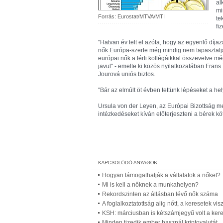
al
mi
Forrás: Eurostat/MTVA/MTI
te
fi
"Hatvan év telt el azóta, hogy az egyenlő díja
nők Európa-szerte még mindig nem tapasztalj
európai nők a férfi kollégáikkal összevetve m
javul" - emelte ki közös nyilatkozatában Fran
Jourová uniós biztos.
"Bár az elmúlt öt évben tettünk lépéseket a hel
Ursula von der Leyen, az Európai Bizottság 
intézkedéseket kíván előterjeszteni a bérek kö
Hogyan támogathatják a vállalatok a nőket?
Mi is kell a nőknek a munkahelyen?
Rekordszinten az állásban lévő nők száma
A foglalkoztatottság alig nőtt, a keresetek vi
KSH: márciusban is kétszámjegyű volt a ke
Minden tizedik ember használ kriptovalutát