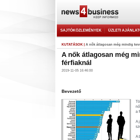
SAJTÓKÖZLEMÉNYEK
ÜZLETI AJÁNLA
KUTATÁSOK
|
A nők átlagosan még mindig keve
A nők átlagosan még mi
férfiaknál
2019-11-05 16:46:00
Bevezető
Tö
nő
a 
A 
sz
A 