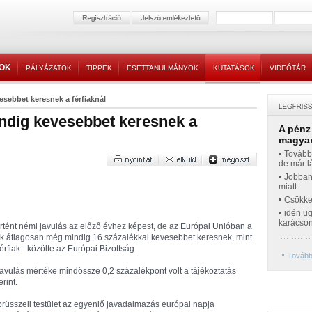
TOK
PÁLYÁZATOK
TIPPEK
ESETTANULMÁNYOK
KUTATÁSOK
VIDEÓTÁR
sebbet keresnek a férfiaknál
ndig kevesebbet keresnek a
A pénz
magyar
Továbbr
de már l
Jobban
miatt
Csökke
idén ug
karácso
rtént némi javulás az előző évhez képest, de az Európai Unióban a
k átlagosan még mindig 16 százalékkal kevesebbet keresnek, mint
férfiak - közölte az Európai Bizottság.
Tovább
javulás mértéke mindössze 0,2 százalékpont volt a tájékoztatás
erint.
brüsszeli testület az egyenlő javadalmazás európai napja