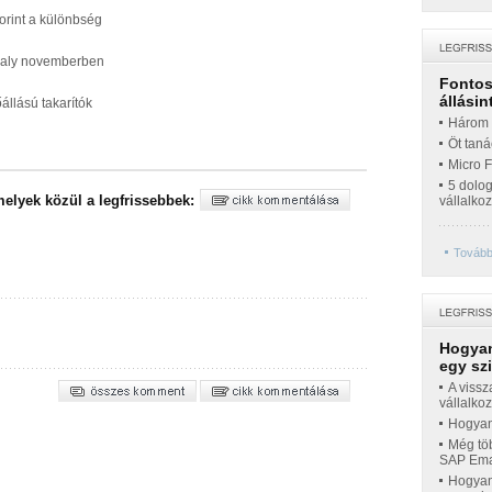
forint a különbség
avaly novemberben
Fontos 
állásin
őállású takarítók
Három t
Öt taná
Micro 
5 dolo
vállalko
További
Hogyan
egy sz
A vissz
vállalko
Hogyan 
Még töb
SAP Emar
Hogyan 