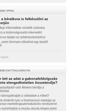
a béralkura is felkészülni az
terjún
ipp informatikai vezetők számára
cs a biztonságosabb internetért
Focus tippjei az adatmaszkoláshoz
g, amin könnyen elbukhat egy kezdő
zó
 tippek
 lett az adat a gabonafeldolgozás
inte elengedhetetlen összetevője?
autasítástól való félelem bénítja a
zásokat
támogathatják a vállalatok a nőket?
b életerőt nyer a Nutriversum márkája az
sys marketingautomatizációs rendszerrel
észlelhetjük a munka okozta kiégés jeleit