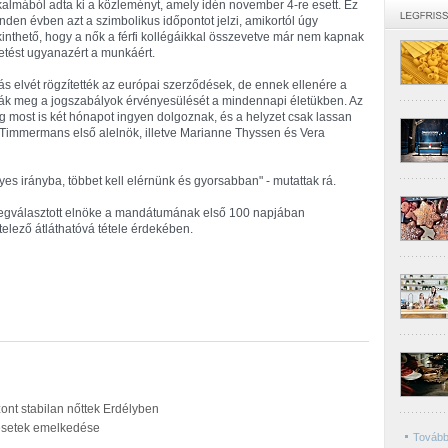
kalmából adta ki a közleményt, amely idén november 4-re esett. Ez
nden évben azt a szimbolikus időpontot jelzi, amikortól úgy
kinthető, hogy a nők a férfi kollégáikkal összevetve már nem kapnak
zetést ugyanazért a munkáért.
zás elvét rögzítették az európai szerződések, de ennek ellenére a
ák meg a jogszabályok érvényesülését a mindennapi életükben. Az
ég most is két hónapot ingyen dolgoznak, és a helyzet csak lassan
s Timmermans első alelnök, illetve Marianne Thyssen és Vera
yes irányba, többet kell elérnünk és gyorsabban" - mutattak rá.
megválasztott elnöke a mandátumának első 100 napjában
telező átláthatóvá tétele érdekében.
szont stabilan nőttek Erdélyben
resetek emelkedése
Tovább