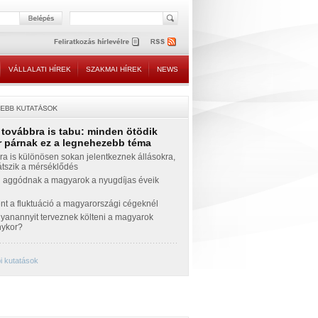
VÁLLALATI HÍREK
SZAKMAI HÍREK
NEWS
 továbbra is tabu: minden ötödik
 párnak ez a legnehezebb téma
a is különösen sokan jelentkeznek állásokra,
átszik a mérséklődés
 aggódnak a magyarok a nyugdíjas éveik
nt a fluktuáció a magyarországi cégeknél
yanannyit terveznek költeni a magyarok
nykor?
i kutatások