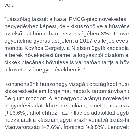
volt.
"Látszólag lassult a hazai FMCG-piac növekedési
negyedévhez képest, de - kiküszöbölve a húsvét el
az első hat hónapban összességében 8%-ot növek
egyértelmű gyorsulást jelent a 2017-es teljes éves
mondta Kovács Gergely, a Nielsen ügyfélkapcsolati
a bérek növekedési üteme, a fogyasztói bizalom é
cikkek piacának bővülése is várhatóan tartja a bőv
a következő negyedévekben is."
Kontinensünk huszonegy vizsgált országából húsz
kiskereskedelem forgalma, negatív tartományban 
Belgium mozgott. A legnagyobb arányú növekedést
negyedévi adatokhoz hasonlóan, ismét Törökors
(+16,6%), ahol ehhez - az inflációs adatokkal eg
hozzájárult a kétszámjegyű árszínvonalváltozás-h
Magyarország (+7,6%), Írország (+3,5%), Lengyel