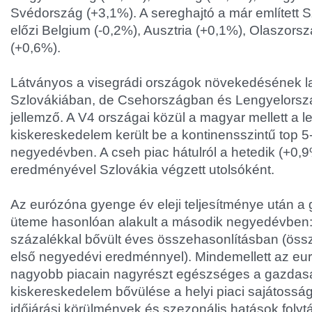
Svédország (+3,1%). A sereghajtó a már említett Sz
előzi Belgium (-0,2%), Ausztria (+0,1%), Olaszors
(+0,6%).
Látványos a visegrádi országok növekedésének l
Szlovákiában, de Csehországban és Lengyelorszá
jellemző. A V4 országai közül a magyar mellett a l
kiskereskedelem került be a kontinensszintű top 
negyedévben. A cseh piac hátulról a hetedik (+0,9
eredményével Szlovákia végzett utolsóként.
Az eurózóna gyenge év eleji teljesítménye után 
üteme hasonlóan alakult a második negyedévben
százalékkal bővült éves összehasonlításban (öss
első negyedévi eredménnyel). Mindemellett az eu
nagyobb piacain nagyrészt egészséges a gazdasá
kiskereskedelem bővülése a helyi piaci sajátossá
időjárási körülmények és szezonális hatások folyt