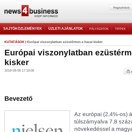
SAJTÓKÖZLEMÉNYEK
ÜZLETI AJÁNLATOK
PÁLYÁZATOK
TIPPEK
KUTATÁSOK
|
Európai viszonylatban ezüstérmes a hazai kisker
Európai viszonylatban ezüstérm
kisker
2018-09-05 17:18:00
Bevezető
Az európai (2,4%-os) 
túlszárnyalva 7,8 száz
növekedéssel a magya