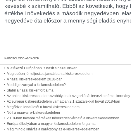
kevésbé kiszámítható. Ebből az következik, hogy 
értékbeli növekedés a második negyedévben lelas
negyedéve óta először a mennyiségi eladás enyh
A lefékező Európában is hasít a hazai kisker
Meglepően jól teljesített januárban a kiskereskedelem
A hazai kiskereskedelem 2018-ban
Meddig szárnyal a kiskereskedelem?
Stabil a hazai kisker forgalma
Az online kiskereskedelem szabályainak szigorítását tervezi a német kormány
Az európai kiskereskedelem várhatóan 2,1 százalékkal bővül 2018-ban
Megőrizte lendületét a hazai kiskereskedelem
Nőtt a magyar e-kiskereskedelem
2018-ban további mérsékelt növekedés várható a kiskereskedelemben
Európa élbolyában a magyar kiskereskedelem forgalma
Még mindig kihívás a karácsony az e-kiskereskedelemben