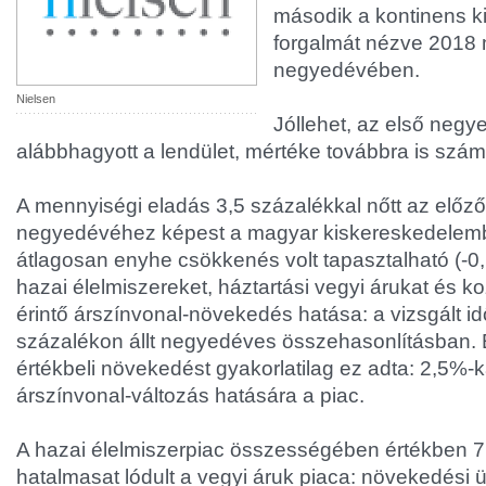
második a kontinens 
forgalmát nézve 2018
negyedévében.
Nielsen
Jóllehet, az első negy
alábbhagyott a lendület, mértéke továbbra is szám
A mennyiségi eladás 3,5 százalékkal nőtt az előző
negyedévéhez képest a magyar kiskereskedelem
átlagosan enyhe csökkenés volt tapasztalható (-0
hazai élelmiszereket, háztartási vegyi árukat és 
érintő árszínvonal-növekedés hatása: a vizsgált i
százalékon állt negyedéves összehasonlításban.
értékbeli növekedést gyakorlatilag ez adta: 2,5%-
árszínvonal-változás hatására a piac.
A hazai élelmiszerpiac összességében értékben 7,
hatalmasat lódult a vegyi áruk piaca: növekedési 