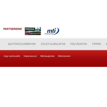
PARTNEREINK
SAJTÓKÖZLEMÉNYEK
ÜZLETI AJÁNLATOK
PÁLYÁZATOK
TIPPEK
Jogi tudnivalók
Impresszum
Médiaajánlat
Webmester