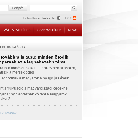
VÁLLALATI HÍREK
SZAKMAI HÍREK
NEWS
 továbbra is tabu: minden ötödik
 párnak ez a legnehezebb téma
a is különösen sokan jelentkeznek állásokra,
átszik a mérséklődés
 aggódnak a magyarok a nyugdíjas éveik
nt a fluktuáció a magyarországi cégeknél
yanannyit terveznek költeni a magyarok
nykor?
i kutatások