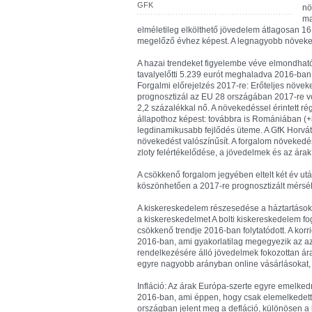
GFK
nö
ma
elméletileg elkölthető jövedelem átlagosan 16
megelőző évhez képest. A legnagyobb növeked
A hazai trendeket figyelembe véve elmondható
tavalyelőtti 5.239 eurót meghaladva 2016-ban 
Forgalmi előrejelzés 2017-re: Erőteljes növe
prognosztizál az EU 28 országában 2017-re v
2,2 százalékkal nő. A növekedéssel érintett r
állapothoz képest: továbbra is Romániában (+
legdinamikusabb fejlődés üteme. A GfK Horvát
növekedést valószínűsít. A forgalom növekedé
zloty felértékelődése, a jövedelmek és az ár
A csökkenő forgalom jegyében eltelt két év ut
köszönhetően a 2017-re prognosztizált mérsék
A kiskereskedelem részesedése a háztartások
a kiskereskedelmet A bolti kiskereskedelem f
csökkenő trendje 2016-ban folytatódott. A korr
2016-ban, ami gyakorlatilag megegyezik az az
rendelkezésére álló jövedelmek fokozottan ár
egyre nagyobb arányban online vásárlásokat, 
Infláció: Az árak Európa-szerte egyre emelke
2016-ban, ami éppen, hogy csak elemelkedett a 
országban jelent meg a defláció, különösen a 