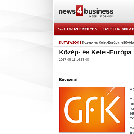
SAJTÓKÖZLEMÉNYEK
ÜZLETI AJÁNLA
KUTATÁSOK
|
Közép- és Kelet-Európa feljövőb
Közép- és Kelet-Európa 
2017-08-11 14:55:00
Bevezető
A 
A 
am
ré
ér
fo
Vá
Eu