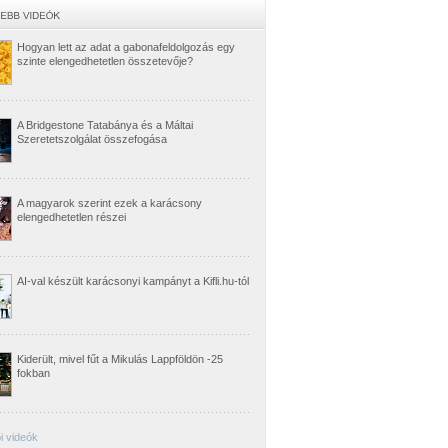
Hogyan lett az adat a gabonafeldolgozás egy
szinte elengedhetetlen összetevője?
A Bridgestone Tatabánya és a Máltai
Szeretetszolgálat összefogása
A magyarok szerint ezek a karácsony
elengedhetetlen részei
AI-val készült karácsonyi kampányt a Kifli.hu-tól
Kiderült, mivel fűt a Mikulás Lappföldön -25
fokban
i videók