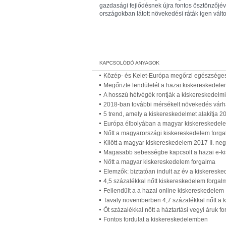
gazdasági fejlődésnek újra fontos ösztönzőjévé 
országokban látott növekedési ráták igen vált
Közép- és Kelet-Európa megőrzi egészsége
Megőrizte lendületét a hazai kiskereskedel
A hosszú hétvégék rontják a kiskereskedelmi
2018-ban további mérsékelt növekedés várh
5 trend, amely a kiskereskedelmet alakítja 
Európa élbolyában a magyar kiskereskedel
Nőtt a magyarországi kiskereskedelem forg
Kilőtt a magyar kiskereskedelem 2017 II. n
Magasabb sebességbe kapcsolt a hazai e-k
Nőtt a magyar kiskereskedelem forgalma
Elemzők: biztatóan indult az év a kiskeres
4,5 százalékkal nőtt kiskereskedelem forgal
Fellendült a a hazai online kiskereskedelem
Tavaly novemberben 4,7 százalékkal nőtt a 
Öt százalékkal nőtt a háztartási vegyi áruk f
Fontos fordulat a kiskereskedelemben