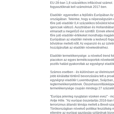
EU-28-ban 1,8 százalékos inflációval számol.
fogyasztóknak kell számolniuk 2017-ben.
Eladótér: egyenetlen a fejlődés Európában Az
országában. Tekintve, hogy a népességszám 
főre jutó eladótér 0,4 százalékos bővülést kö
igencsak változó. Ausztriában és Hollandiába
elmaradt a megelőző évi szinttől. Ennek ellen
főre jutó eladótér-értékeket mondhatja magáé
Európában az eladótér mérete a kedvező fogya
bővülése mellett nőtt. Az expanzió és az üzl
hozzájárultak az eladótér növekedéséhez.
Eladótér termelékenysége: a növekvő trend foly
piacokon az egyes termékcsoportok növekedés
pozitív hatást gyakoroltak az egységnyi eladó
Számos esetben - és különösen az élelmiszer
jobb kínálattal történő bevonzására tett a pro
egységnyi eladótér Luxemburgban, Svájcban,
legtermelékenyebbnek. Összehasonlításképpen
termelékenysége csupán mindegy 27 százalé
"Európa jelenleg nyugtalan vizeken evez" - mo
Antje Hille. "Az európai összetartás 2016-ban
terrorizmus állandó témája mellett a Brexit-s
Törökországban növekvő politikai feszültség mi
ellenére az európai gazdaság szilárdnak bizony