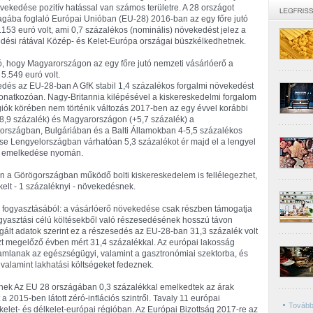
vekedése pozitív hatással van számos területre. A 28 országot
gába foglaló Európai Unióban (EU-28) 2016-ban az egy főre jutó
.153 euró volt, ami 0,7 százalékos (nominális) növekedést jelez a
ési rátával Közép- és Kelet-Európa országai büszkélkedhetnek.
, hogy Magyarországon az egy főre jutó nemzeti vásárlóerő a
5.549 euró volt.
kedés az EU-28-ban A GfK stabil 1,4 százalékos forgalmi növekedést
onatkozóan. Nagy-Britannia kilépésével a kiskereskedelmi forgalom
égiók körében nem történik változás 2017-ben az egy évvel korábbi
8,9 százalék) és Magyarországon (+5,7 százalék) a
országban, Bulgáriában és a Balti Államokban 4-5,5 százalékos
se Lengyelországban várhatóan 5,3 százalékot ér majd el a lengyel
ak emelkedése nyomán.
án a Görögországban működő bolti kiskereskedelem is fellélegezhet,
elt - 1 százaléknyi - növekedésnek.
 fogyasztásából: a vásárlóerő növekedése csak részben támogatja
ogyasztási célú költésekből való részesedésének hosszú távon
igált adatok szerint ez a részesedés az EU-28-ban 31,3 százalék volt
t megelőző évben mért 31,4 százalékkal. Az európai lakosság
amlanak az egészségügyi, valamint a gasztronómiai szektorba, és
valamint lakhatási költségeket fedeznek.
dnek Az EU 28 országában 0,3 százalékkal emelkedtek az árak
2015-ben látott zéró-inflációs szintről. Tavaly 11 európai
Tovább
kelet- és délkelet-európai régióban. Az Európai Bizottság 2017-re az