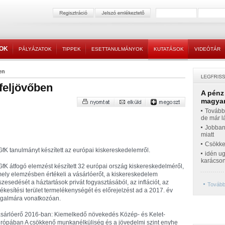
TOK
PÁLYÁZATOK
TIPPEK
ESETTANULMÁNYOK
KUTATÁSOK
VIDEÓTÁR
en
feljövőben
A pénz
magyar
Továbbr
de már l
Jobban
miatt
Csökke
GfK tanulmányt készített az európai kiskereskedelemről.
idén ug
karácso
GfK átfogó elemzést készített 32 európai ország kiskereskedelméről,
ely elemzésben értékeli a vásárlóerőt, a kiskereskedelem
szesedését a háztartások privát fogyasztásából, az inflációt, az
Tovább
tékesítési terület termelékenységét és előrejelzést ad a 2017. év
rgalmára vonatkozóan.
sárlóerő 2016-ban: Kiemelkedő növekedés Közép- és Kelet-
rópában A csökkenő munkanélküliség és a jövedelmi szint enyhe