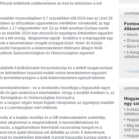
 Pénzük értékének csökkenésével az észt és különösen a brit
 eladótér összességében 0,7 százalékkal nőtt 2016-ban az Unió 28
ebben az időszakban ugyanekkora mértékben növekedett, az egy
Fontos 
vetően 1,17 négyzetméter volt. Ez az érték azonban Európa-szerte
állásin
n az eladótér 2016-ban abszolút és egységnyi értelemben egyaránt
Három t
ére a két ország - Belgiummal együtt - továbbra is a legnagyobb egy
Öt taná
nak a tanulmányban vizsgált országok közül. Kelet- és Közép-
Micro 
sztói hangulat és a kiskereskedelem többnyire átlagon felüli
5 dolo
etnyitások Spanyolországban és Olaszországban egyaránt
vállalko
tatódik A bolthálózatok konszolidációja és a telített nyugat-európai
További
e tekintetében lassulást mutató online kereskedelem egyaránt
tér termelékenységére a bolti kiskereskedelem egészét tekintve.
kereskedelemben - ez a növekedés összefügg a fogyasztók egyre
aktív és igen ambiciózus kísérletekkel. Ahogy a korábbi években is, az
 Norvégiában és Svédországban bizonyult a
Hogyan
 a rangsor végén helyet foglaló Ukrajnában az egységnyi eladótér
egy sz
ka a Luxemburgban mért értéknek.
A vissz
vállalko
ndta el a kutatás vezetője és a GfK kiskereskedelmi szakértője,
Hogyan 
 több alkalommal is megmérettetett. A menekültkérdéssel és
Még töb
zavazás, a tagállamokban felerősödő nacionalista hangok és a
SAP Emar
nd-mind újabb kihívások elé állították az Uniót. E fejlemények
Hogyan 
ult és megfelelően teljesített. A privát fogyasztás Európa-szerte a