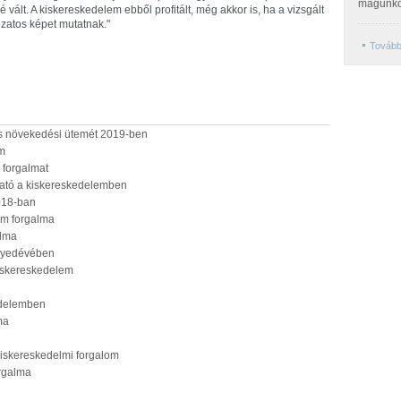
magunko
vált. A kiskereskedelem ebből profitált, még akkor is, ha a vizsgált
ozatos képet mutatnak."
Tovább
s növekedési ütemét 2019-ben
em
 forgalmat
ató a kiskereskedelemben
2018-ban
em forgalma
alma
egyedévében
iskereskedelem
kedelemben
ma
kiskereskedelmi forgalom
orgalma