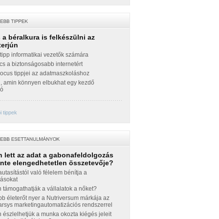
a béralkura is felkészülni az
terjún
ipp informatikai vezetők számára
cs a biztonságosabb internetért
Focus tippjei az adatmaszkoláshoz
g, amin könnyen elbukhat egy kezdő
zó
 tippek
 lett az adat a gabonafeldolgozás
inte elengedhetetlen összetevője?
autasítástól való félelem bénítja a
zásokat
támogathatják a vállalatok a nőket?
b életerőt nyer a Nutriversum márkája az
sys marketingautomatizációs rendszerrel
észlelhetjük a munka okozta kiégés jeleit