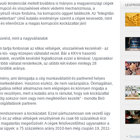
vuló tendenciák mellett továbbra is hiányos a magyarországi cégek
rrupció és visszaélések elleni védelmi mechanizmusa, a
észő része fordulna, ha korrupciós üggyel találkozik. Az "Integritás
szektorban" című kutatás eredménye szerint a cégek kevesebb, mint
 és ellenőrizze a magas korrupciós kockázattal járó
elést, mint a nagyvállalatok
 tartja fontosnak az etikai vétségek, visszaélések kezelését - az
a kis- vagy közepes vállalatot vezet. Bár a KKV-k hasonló
alatok, vezetőik kevésbé foglalkoznak ezzel a témával. Ugyanakkor
több vállalat rendelkezik, az utóbbi két évben mintegy 28
fordítók aránya.
emény, ami támogatja a cég munkavállalóit és partnereit helyes
viselkedésben. Hasznos eszköz, de nem varázspálca. Önmagában,
ogatása nélkül alkalmazva nem elégséges és könnyen ringatja a
s veszélyes, mert a kutatás arra is rámutat, hogy sok kockázattal
edig sokszor nem vagy nem megfelelően kezelik" - mondta Biró
olgáltatások partnere.
 rendszeresen a kockázatait. Ezzel párhuzamosan sok vezető úgy
ó és az etikai vétségek veszélyének és csak 66 százalékuk érzi
tő magatartás megelőzését. A cégek felsővezetőihez ugyanakkor a
ikai ügyek: a 75 százalékos arány 2010-ben még csupán 19, 2011-
Tovább