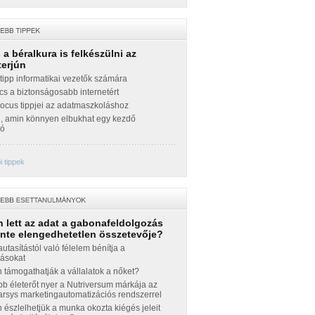
a béralkura is felkészülni az
terjún
ipp informatikai vezetők számára
cs a biztonságosabb internetért
Focus tippjei az adatmaszkoláshoz
g, amin könnyen elbukhat egy kezdő
zó
 tippek
 lett az adat a gabonafeldolgozás
inte elengedhetetlen összetevője?
autasítástól való félelem bénítja a
zásokat
támogathatják a vállalatok a nőket?
b életerőt nyer a Nutriversum márkája az
sys marketingautomatizációs rendszerrel
észlelhetjük a munka okozta kiégés jeleit