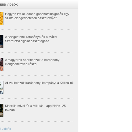
Hogyan lett az adat a gabonafeldolgozás egy
szinte elengedhetetlen összetevője?
A Bridgestone Tatabánya és a Máltai
Szeretetszolgálat összefogása
A magyarok szerint ezek a karácsony
elengedhetetlen részei
AI-val készült karácsonyi kampányt a Kifli.hu-tól
Kiderült, mivel fűt a Mikulás Lappföldön -25
fokban
i videók