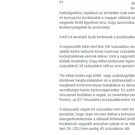
EY
Ja
ko
hatóságokhoz ráadásul az érintettek csak eleny
és korrupciós kockázatok a magyar vállalati 
negyede fordít figyelmet arra, hogy azonosítsa
tevékenységeket és pozíciókat.
A KKV-k kevésbé érzik fontosnak a kockázatkez
A cégvezetők több mint fele (56 százaléka) nem
utóbbi körbe tartozók közel nyolcvan százalék
kockázatoknak vannak kitéve, mint a nagyváll
bíztató eredmény, hogy etikai kódexszel egyre 
százalékról 34 százalékra nőtt az erre gondot 
"Az etikai kódex egy érték- vagy szabálygyűjt
döntések meghozatalában és a példamutató 
megfelelő kontrolrendszer kialakítása és tám
vezetőséget hamis biztonságérzetbe. Ez azért i
nincsenek tisztában a cégek, az ismerteket p
Ferenc, az EY Visszaélés-kockázatkezelési Sz
A válaszadó cégek 64 százaléka nem méri fel
gondolja, hogy cége nincsen kitéve a korrupci
elengedhetetlennek a vállalati érdekeket sér
korábbinál nagyobb arányban jutnak el az et
ben 28, 2012-ben pedig 45 százalékon állt.