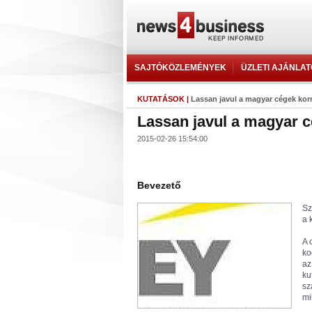
SAJTÓKÖZLEMÉNYEK
ÜZLETI AJÁNLA
KUTATÁSOK
|
Lassan javul a magyar cégek kor
Lassan javul a magyar 
2015-02-26 15:54:00
Bevezető
Sz
a 
A 
ko
az
ku
sz
mi