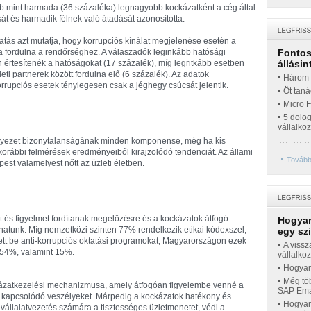
bb mint harmada (36 százaléka) legnagyobb kockázatként a cég által
sát és harmadik félnek való átadását azonosította.
ás azt mutatja, hogy korrupciós kínálat megjelenése esetén a
ka fordulna a rendőrséghez. A válaszadók leginkább hatósági
Fontos 
n értesítenék a hatóságokat (17 százalék), míg legritkább esetben
állásin
eti partnerek között fordulna elő (6 százalék). Az adatok
Három t
orrupciós esetek ténylegesen csak a jéghegy csúcsát jelentik.
Öt taná
Micro 
5 dolo
vállalko
környezet bizonytalanságának minden komponense, még ha kis
korábbi felmérések eredményeiből kirajzolódó tendenciát. Az állami
További
st valamelyest nőtt az üzleti életben.
és figyelmet fordítanak megelőzésre és a kockázatok átfogó
Hogyan
hatunk. Míg nemzetközi szinten 77% rendelkezik etikai kódexszel,
egy sz
ett be anti-korrupciós oktatási programokat, Magyarországon ezek
A vissz
54%, valamint 15%.
vállalko
Hogyan 
Még töb
ckázatkezelési mechanizmusa, amely átfogóan figyelembe venné a
SAP Emar
 kapcsolódó veszélyeket. Márpedig a kockázatok hatékony és
Hogyan 
a vállalatvezetés számára a tisztességes üzletmenetet, védi a