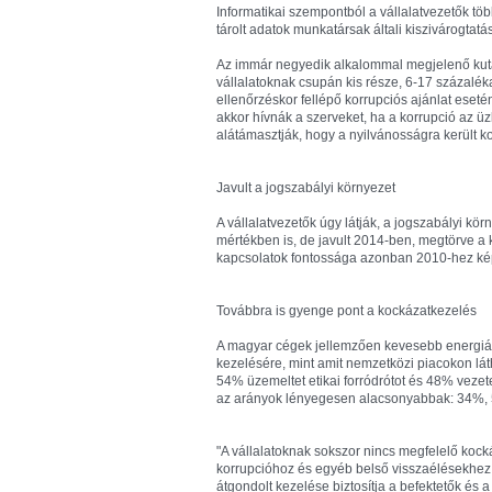
Informatikai szempontból a vállalatvezetők tö
tárolt adatok munkatársak általi kiszivárogtatá
Az immár negyedik alkalommal megjelenő kutat
vállalatoknak csupán kis része, 6-17 százalé
ellenőrzéskor fellépő korrupciós ajánlat eseté
akkor hívnák a szerveket, ha a korrupció az üzl
alátámasztják, hogy a nyilvánosságra került k
Javult a jogszabályi környezet
A vállalatvezetők úgy látják, a jogszabályi 
mértékben is, de javult 2014-ben, megtörve a 
kapcsolatok fontossága azonban 2010-hez képe
Továbbra is gyenge pont a kockázatkezelés
A magyar cégek jellemzően kevesebb energiát 
kezelésére, mint amit nemzetközi piacokon lát
54% üzemeltet etikai forródrótot és 48% vezet
az arányok lényegesen alacsonyabbak: 34%, 
"A vállalatoknak sokszor nincs megfelelő ko
korrupcióhoz és egyéb belső visszaélésekhez
átgondolt kezelése biztosítja a befektetők és 