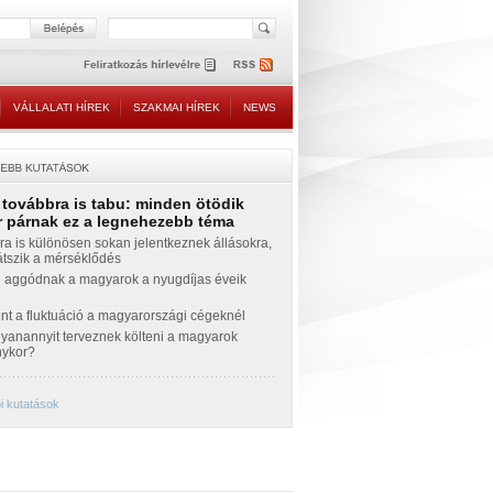
VÁLLALATI HÍREK
SZAKMAI HÍREK
NEWS
 továbbra is tabu: minden ötödik
 párnak ez a legnehezebb téma
a is különösen sokan jelentkeznek állásokra,
átszik a mérséklődés
 aggódnak a magyarok a nyugdíjas éveik
nt a fluktuáció a magyarországi cégeknél
yanannyit terveznek költeni a magyarok
nykor?
i kutatások