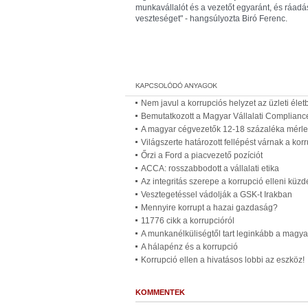
munkavállalót és a vezetőt egyaránt, és ráadá
veszteséget" - hangsúlyozta Biró Ferenc.
Nem javul a korrupciós helyzet az üzleti élet
Bemutatkozott a Magyar Vállalati Complian
A magyar cégvezetők 12-18 százaléka mérleg
Világszerte határozott fellépést várnak a kor
Őrzi a Ford a piacvezető pozíciót
ACCA: rosszabbodott a vállalati etika
Az integritás szerepe a korrupció elleni kü
Vesztegetéssel vádolják a GSK-t Irakban
Mennyire korrupt a hazai gazdaság?
11776 cikk a korrupcióról
A munkanélküliségtől tart leginkább a magya
A hálapénz és a korrupció
Korrupció ellen a hivatásos lobbi az eszköz!