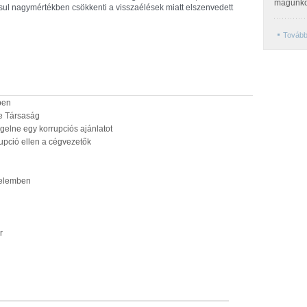
magunko
sul nagymértékben csökkenti a visszaélések miatt elszenvedett
Tovább
ben
ce Társaság
elne egy korrupciós ajánlatot
rupció ellen a cégvezetők
zdelemben
r