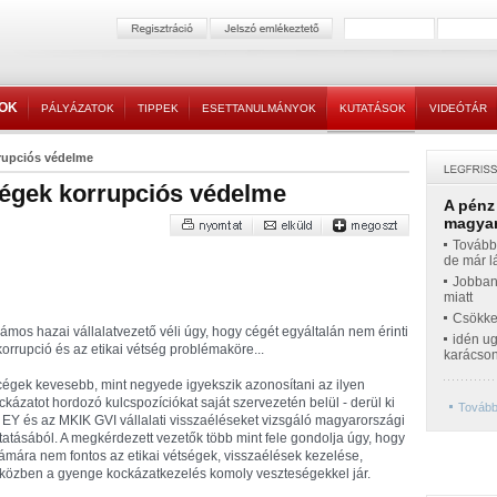
TOK
PÁLYÁZATOK
TIPPEK
ESETTANULMÁNYOK
KUTATÁSOK
VIDEÓTÁR
rupciós védelme
cégek korrupciós védelme
A pénz
magyar
Továbbr
de már l
Jobban
miatt
Csökke
ámos hazai vállalatvezető véli úgy, hogy cégét egyáltalán nem érinti
idén ug
korrupció és az etikai vétség problémaköre...
karácso
cégek kevesebb, mint negyede igyekszik azonosítani az ilyen
ckázatot hordozó kulcspozíciókat saját szervezetén belül - derül ki
Tovább
 EY és az MKIK GVI vállalati visszaéléseket vizsgáló magyarországi
tatásából. A megkérdezett vezetők több mint fele gondolja úgy, hogy
ámára nem fontos az etikai vétségek, visszaélések kezelése,
közben a gyenge kockázatkezelés komoly veszteségekkel jár.