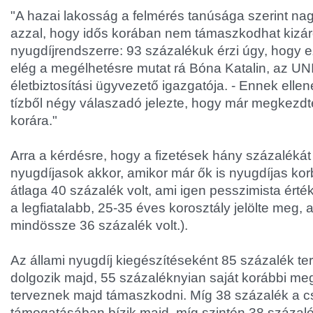
"A hazai lakosság a felmérés tanúsága szerint nag
azzal, hogy idős korában nem támaszkodhat kizáró
nyugdíjrendszerre: 93 százalékuk érzi úgy, hogy e
elég a megélhetésre mutat rá Bóna Katalin, az UN
életbiztosítási ügyvezető igazgatója. - Ennek ellen
tízből négy válaszadó jelezte, hogy már megkezdt
korára."
Arra a kérdésre, hogy a fizetések hány százaléká
nyugdíjasok akkor, amikor már ők is nyugdíjas kor
átlaga 40 százalék volt, ami igen pesszimista érték
a legfiatalabb, 25-35 éves korosztály jelölte meg, 
mindössze 36 százalék volt.).
Az állami nyugdíj kiegészítéseként 85 százalék te
dolgozik majd, 55 százaléknyian saját korábbi meg
terveznek majd támaszkodni. Míg 38 százalék a cs
támogatásában bízik majd, míg szintén 38 százalé