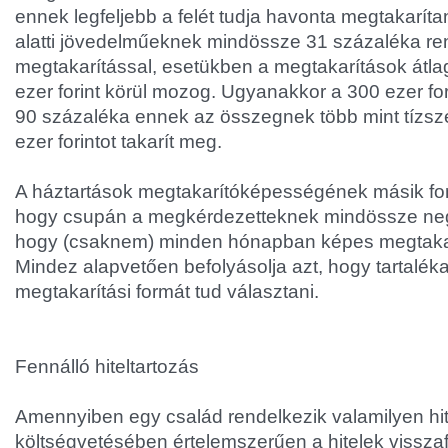
ennek legfeljebb a felét tudja havonta megtakarítani
alatti jövedelműeknek mindössze 31 százaléka re
megtakarítással, esetükben a megtakarítások átl
ezer forint körül mozog. Ugyanakkor a 300 ezer for
90 százaléka ennek az összegnek több mint tízsz
ezer forintot takarít meg.
A háztartások megtakarítóképességének másik fo
hogy csupán a megkérdezetteknek mindössze neg
hogy (csaknem) minden hónapban képes megtakar
Mindez alapvetően befolyásolja azt, hogy tartalék
megtakarítási formát tud választani.
Fennálló hiteltartozás
Amennyiben egy család rendelkezik valamilyen hite
költségvetésében értelemszerűen a hitelek vissza