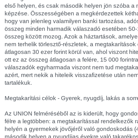
első helyen, és csak második helyen jön szóba a
képzése. Összességében a megkérdezettek kétha
hogy van jelenleg valamilyen banki tartozása, adó
összeg minden harmadik válaszadó esetében 50-1
összeg között mozog. Azok a háztartások, amelye
nem terhelik törlesztő-részletek, a megtakarításo
átlagosan 30 ezer forint körül van, ahol viszont hitel
ott ez az összeg átlagosan a felére, 15 000 forintr
válaszadók egyharmada viszont nem tud megtakar
azért, mert nekik a hiteleik visszafizetése után n
tartalékuk.
Megtakarítási célok - Gyerek, nyugdíj, lakás a sor
Az UNION felméréséből az is kiderült, hogy gondo
félre a legtöbben: a megtakarítással rendelkezők r
helyén a gyermekek jövőjéről való gondoskodás (4
második helyen a nyugdíjas évekre való takarék