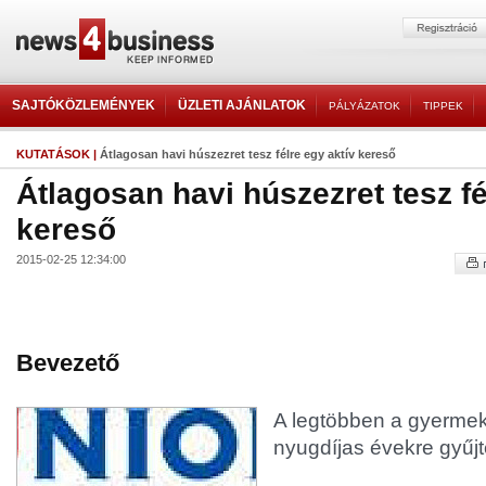
SAJTÓKÖZLEMÉNYEK
ÜZLETI AJÁNLATOK
PÁLYÁZATOK
TIPPEK
KUTATÁSOK
|
Átlagosan havi húszezret tesz félre egy aktív kereső
Átlagosan havi húszezret tesz fé
kereső
2015-02-25 12:34:00
Bevezető
A legtöbben a gyermeke
nyugdíjas évekre gyűj