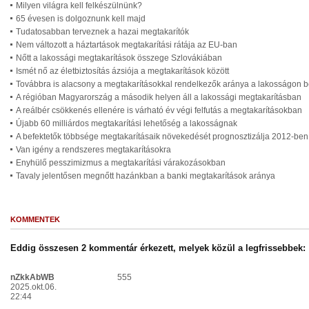
Milyen világra kell felkészülnünk?
65 évesen is dolgoznunk kell majd
Tudatosabban terveznek a hazai megtakarítók
Nem változott a háztartások megtakarítási rátája az EU-ban
Nőtt a lakossági megtakarítások összege Szlovákiában
Ismét nő az életbiztosítás ázsiója a megtakarítások között
Továbbra is alacsony a megtakarításokkal rendelkezők aránya a lakosságon b
A régióban Magyarország a második helyen áll a lakossági megtakarításban
A reálbér csökkenés ellenére is várható év végi felfutás a megtakarításokban
Újabb 60 milliárdos megtakarítási lehetőség a lakosságnak
A befektetők többsége megtakarításaik növekedését prognosztizálja 2012-ben
Van igény a rendszeres megtakarításokra
Enyhülő pesszimizmus a megtakarítási várakozásokban
Tavaly jelentősen megnőtt hazánkban a banki megtakarítások aránya