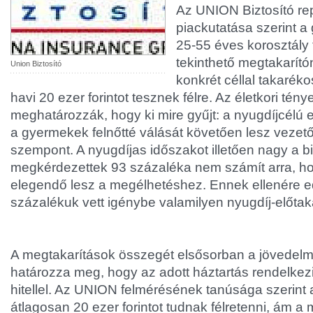
Az UNION Biztosító re
piackutatása szerint a
25-55 éves korosztály
tekinthető megtakarító
Union Biztosító
konkrét céllal takarék
havi 20 ezer forintot tesznek félre. Az életkori tén
meghatározzák, hogy ki mire gyűjt: a nyugdíjcélú
a gyermekek felnőtté válását követően lesz vezető
szempont. A nyugdíjas időszakot illetően nagy a b
megkérdezettek 93 százaléka nem számít arra, ho
elegendő lesz a megélhetéshez. Ennek ellenére 
százalékuk vett igénybe valamilyen nyugdíj-előtak
A megtakarítások összegét elsősorban a jövedelmi 
határozza meg, hogy az adott háztartás rendelkez
hitellel. Az UNION felmérésének tanúsága szerint 
átlagosan 20 ezer forintot tudnak félretenni, ám a 