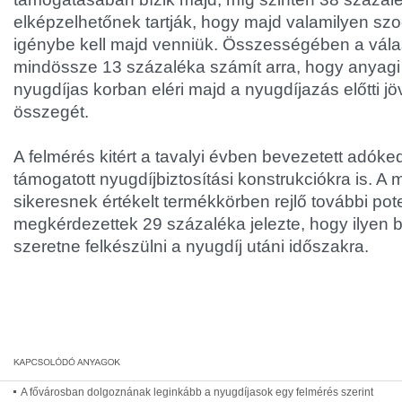
elképzelhetőnek tartják, hogy majd valamilyen szoc
igénybe kell majd venniük. Összességében a vál
mindössze 13 százaléka számít arra, hogy anyagi f
nyugdíjas korban eléri majd a nyugdíjazás előtti 
összegét.
A felmérés kitért a tavalyi évben bevezetett adó
támogatott nyugdíjbiztosítási konstrukciókra is. A
sikeresnek értékelt termékkörben rejlő további pot
megkérdezettek 29 százaléka jelezte, hogy ilyen bi
szeretne felkészülni a nyugdíj utáni időszakra.
A fővárosban dolgoznának leginkább a nyugdíjasok egy felmérés szerint