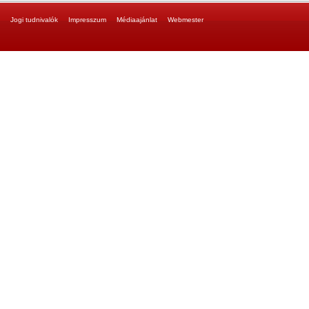
Jogi tudnivalók
Impresszum
Médiaajánlat
Webmester