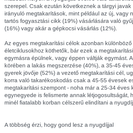
szerepel. Csak ezután következnek a tárgyi java
irányuló megtakarítások, mint például az új, vagy
tartós fogyasztási cikk (19%) vásárlására való gyű
(16%) vagy akár a gépkocsi vásárlás (12%).
Az egyes megtakarítási célok azonban különböző
életciklusokhoz köthetők, bár ezek a megtakarítás
egymásra épülnek, vagy éppen váltják egymást. 
körében a lakás megszerzése (40%), a 35-45 éve
gyerek jövője (52%) a vezető megtakarítási cél, u
korra való takarékoskodás csak a 45-55 évesek 
megtakarítási szempont - noha már a 25-34 éves 
egynegyede is felismerte annak létjogosultságát, 
minél fiatalabb korban célszerű elindítani a nyugdí
A többség érzi, hogy gond lesz a nyugdíjjal