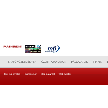
PARTNEREINK
SAJTÓKÖZLEMÉNYEK
ÜZLETI AJÁNLATOK
PÁLYÁZATOK
TIPPEK
Jogi tudnivalók
Impresszum
Médiaajánlat
Webmester