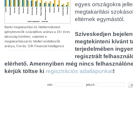
egyes országokra jellem
megtakarítási szokás
eltérnek egymástól.
Banki megtakarítási és hiteltermékeket
igénybevevők százalékos aránya a 15+ éves
Szíveskedjen bejelent
lakosság körében, valamint a
megtekinteni kívánt t
megtakarítással és hitellel rendelkezők
aránya, Forrás: GfK Financial Intelligence
terjedelmében ingye
regisztrált felhaszná
elérhető. Amennyiben még nincs felhasználóne
kérjük töltse ki
regisztrációs adatlapunkat
!
név:
jelszó: