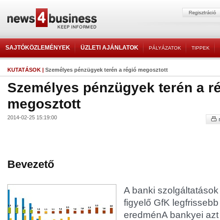
SAJTÓKÖZLEMÉNYEK
ÜZLETI AJÁNLATOK
PÁLYÁZATOK
TIPPEK
KUTATÁSOK
|
Személyes pénzügyek terén a régió megosztott
Személyes pénzügyek terén a r
megosztott
2014-02-25 15:19:00
Bevezető
A banki szolgáltatások
figyelő GfK legfrisseb
eredménA bankyei azt 