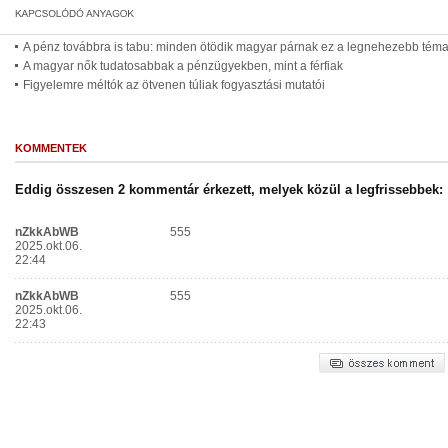
A pénz továbbra is tabu: minden ötödik magyar párnak ez a legnehezebb tém
A magyar nők tudatosabbak a pénzügyekben, mint a férfiak
Figyelemre méltók az ötvenen túliak fogyasztási mutatói