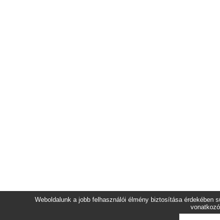
Weboldalunk a jobb felhasználói élmény biztosítása érdekében sü
vonatkozó