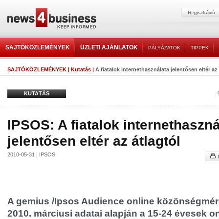
SAJTÓKÖZLEMÉNYEK
ÜZLETI AJÁNLATOK
PÁLYÁZATOK
TIPPEK
SAJTÓKÖZLEMÉNYEK
|
Kutatás
|
A fiatalok internethasználata jelentősen eltér az 
KUTATÁS
IPSOS: A fiatalok internethaszná
jelentősen eltér az átlagtól
2010-05-31 | IPSOS
A gemius /Ipsos Audience online közönségméré
2010. márciusi adatai alapján a 15-24 évesek o