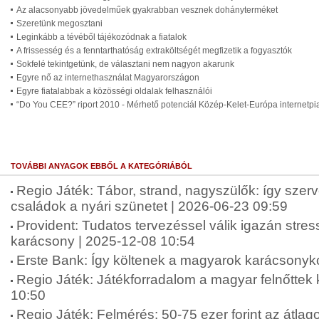
Az alacsonyabb jövedelműek gyakrabban vesznek dohányterméket
Szeretünk megosztani
Leginkább a tévéből tájékozódnak a fiatalok
A frissesség és a fenntarthatóság extraköltségét megfizetik a fogyasztók
Sokfelé tekintgetünk, de választani nem nagyon akarunk
Egyre nő az internethasználat Magyarországon
Egyre fiatalabbak a közösségi oldalak felhasználói
“Do You CEE?” riport 2010 - Mérhető potenciál Közép-Kelet-Európa internetp
TOVÁBBI ANYAGOK EBBŐL A KATEGÓRIÁBÓL
Regio Játék: Tábor, strand, nagyszülők: így szer
családok a nyári szünetet | 2026-06-23 09:59
Provident: Tudatos tervezéssel válik igazán str
karácsony | 2025-12-08 10:54
Erste Bank: Így költenek a magyarok karácsonyko
Regio Játék: Játékforradalom a magyar felnőttek
10:50
Regio Játék: Felmérés: 50-75 ezer forint az átlag