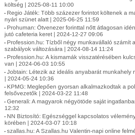
költség | 2025-08-11 10:00
Regio Játék: Több százezer forintot költenek a 
nyári szünet alatt | 2025-06-25 11:59
Prohuman: Ötvenezer forinttal nőtt átlagosan idé
jutó cafeteria keret | 2024-12-27 09:06
Profession.hu: Tízből négy munkavállaló számít 
szabályok változására | 2024-08-14 11:24
Profession.hu: A kismamák visszatérésében kul
van | 2024-06-03 10:55
Jobtain: Létezik az ideális anyabarát munkahel
| 2024-05-24 10:36
KPMG: Meglepően gyorsan alkalmazkodtak a polik
felsővezetők | 2024-03-22 11:48
Generali: A magyarok négyötöde saját ingatlanba
12:32
NN Biztosító: Egészséggel kapcsolatos vélemén
körében | 2024-03-07 10:18
szallas.hu: A Szallas.hu Valentin-napi online fel