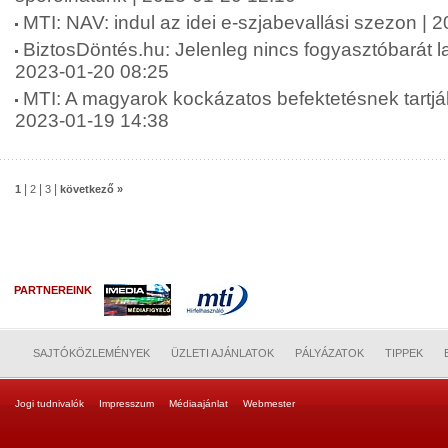
MTI: NAV: indul az idei e-szjabevallási szezon | 
BiztosDöntés.hu: Jelenleg nincs fogyasztóbarát l
2023-01-20 08:25
MTI: A magyarok kockázatos befektetésnek tartják 
2023-01-19 14:38
|
|
|
1
2
3
következő »
PARTNEREINK
SAJTÓKÖZLEMÉNYEK
ÜZLETI AJÁNLATOK
PÁLYÁZATOK
TIPPEK
Jogi tudnivalók
Impresszum
Médiaajánlat
Webmester