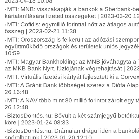
2023-04-18 10:08
MTI: MNB: visszakapják a bankok a Sberbank-be
kártalanítására fizetett összegeket | 2023-03-20 1
MTI: Cofidis: egymillió forinttal nőtt az átlagos au
összeg | 2023-02-21 11:38
MTI: Oroszország is felkerült az adózási szempo
együttműködő országok és területek uniós jegyzé
10:59
MTI: Magyar Bankholding: az MNB jóváhagyta a 
az MKB Bank Nyrt. fúziójának végrehajtását | 202
MTI: Virtuális fizetési kártyát fejlesztett ki a Cor
MTI: A Gránit Bank többséget szerez a Diófa Ala
26 16:48
MTI: A NAV több mint 80 millió forintot zárolt egy 
26 12:48
BiztosDöntés.hu: Bővült a két számjegyű betétka
köre | 2023-01-24 08:33
BiztosDöntés.hu: Drámaian drágul idén a bankolá
spórolhatunk | 2023-01-20 12:10