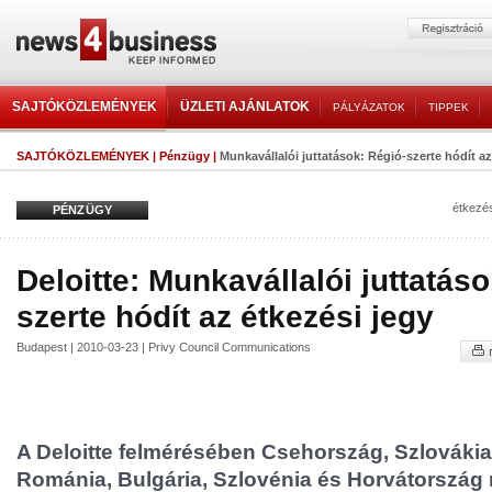
SAJTÓKÖZLEMÉNYEK
ÜZLETI AJÁNLATOK
PÁLYÁZATOK
TIPPEK
SAJTÓKÖZLEMÉNYEK
|
Pénzügy
|
Munkavállalói juttatások: Régió-szerte hódít az
étkezés
PÉNZÜGY
Deloitte: Munkavállalói juttatáso
szerte hódít az étkezési jegy
Budapest | 2010-03-23 | Privy Council Communications
A Deloitte felmérésében Csehország, Szlovákia
Románia, Bulgária, Szlovénia és Horvátország 