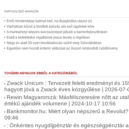
Erről mindenképp tudnod kell, ha Bulgáriába utazol (x)
Várhatóan bővül a fordított adózás alá eső ügyletek köre
A munkahelyi képzés kulcsszerepet játszik a karrierfejlesztésben
Esett a befektetési ingatlanok piaca tavaly a régióban
Négy év alatt 30 ezer kisvállalkozás szűnt meg Szlovákiában
Egyelőre nem hozott érdemi változást az ősszel módosított csődtörvény
TOVÁBBI ANYAGOK EBBŐL A KATEGÓRIÁBÓL
Zwack Unicum : Tervezett feletti eredményt és 155
hagyott jóvá a Zwack éves közgyűlése | 2026-07-
Rewin Magyarorszá: Másfélszeresére nőtt az uta
értékű ajándék volumene | 2024-10-17 10:56
Bankmonitor.hu: Miért olyan népszerű a Revolut? 
09:46
: Önkéntes nyugdíjpénztár és egészségpénztár 