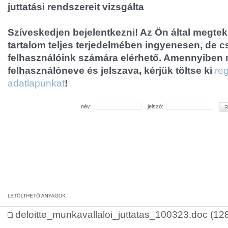
juttatási rendszereit vizsgálta
Szíveskedjen bejelentkezni! Az Ön által megtek
tartalom teljes terjedelmében ingyenesen, de cs
felhasználóink számára elérhető. Amennyiben
felhasználóneve és jelszava, kérjük töltse ki
reg
adatlapunkat
!
név:
jelszó:
deloitte_munkavallaloi_juttatas_100323.doc
(128