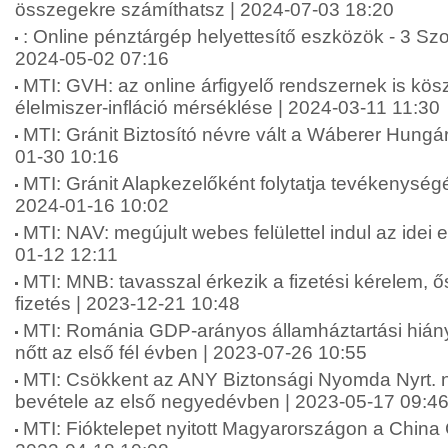
összegekre számíthatsz | 2024-07-03 18:20
: Online pénztárgép helyettesítő eszközök - 3 Sz
2024-05-02 07:16
MTI: GVH: az online árfigyelő rendszernek is kö
élelmiszer-infláció mérséklése | 2024-03-11 11:30
MTI: Gránit Biztosító névre vált a Wáberer Hungári
01-30 10:16
MTI: Gránit Alapkezelőként folytatja tevékenységé
2024-01-16 10:02
MTI: NAV: megújult webes felülettel indul az idei
01-12 12:11
MTI: MNB: tavasszal érkezik a fizetési kérelem, 
fizetés | 2023-12-21 10:48
MTI: Románia GDP-arányos államháztartási hián
nőtt az első fél évben | 2023-07-26 10:55
MTI: Csökkent az ANY Biztonsági Nyomda Nyrt. 
bevétele az első negyedévben | 2023-05-17 09:4
MTI: Fióktelepet nyitott Magyarországon a China 