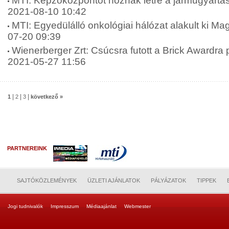
MTI: Képzőközpontot hoznak létre a járműgyártá
2021-08-10 10:42
MTI: Egyedülálló onkológiai hálózat alakult ki M
07-20 09:39
Wienerberger Zrt: Csúcsra futott a Brick Awardra
2021-05-27 11:56
|
|
|
1
2
3
következő »
PARTNEREINK
SAJTÓKÖZLEMÉNYEK
ÜZLETI AJÁNLATOK
PÁLYÁZATOK
TIPPEK
Jogi tudnivalók
Impresszum
Médiaajánlat
Webmester