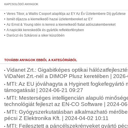
Veres Tibor, a Wallis Csoport alapítója az EY Az Év Üzletembere Díj győztese
Ismét díjazza a kiemelkedő hazai üzletembereket az EY
Az Ernst & Young idén is keresi a kiemelkedő fiatal adószakembereket
A napicikk kereskedők és gyártók reflektorfényben
Daróczi és Szkárosi a siker küszöbén
TOVÁBBI ANYAGOK EBBŐL A KATEGÓRIÁBÓL
Vidanet Zrt.: Gigabitképes optikai hálózatfejleszt
ViDaNet Zrt.-nél a DIMOP Plusz keretében | 2026
MTI: Az EU jóváhagyta a Hyginett fogkefegyártó 
támogatását | 2024-06-21 09:27
MTI: Mesterséges intelligencián alapuló minősége
technológiát fejleszt az EN-CO Software | 2024-0
MTI: Gyógyszerkutatásban alkalmazható mérőbere
pécsi Z Elektronika Kft. | 2024-04-02 10:11
MTI: Fejlesztett a páncélszekrényeket gyártó pécs