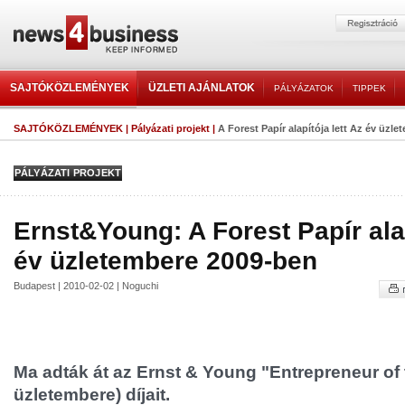
SAJTÓKÖZLEMÉNYEK
ÜZLETI AJÁNLATOK
PÁLYÁZATOK
TIPPEK
SAJTÓKÖZLEMÉNYEK
|
Pályázati projekt
|
A Forest Papír alapítója lett Az év üzl
PÁLYÁZATI PROJEKT
Ernst&Young: A Forest Papír alap
év üzletembere 2009-ben
Budapest | 2010-02-02 | Noguchi
Ma adták át az Ernst & Young "Entrepreneur of 
üzletembere) díjait.