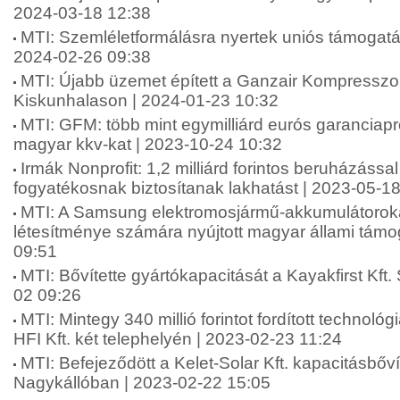
2024-03-18 12:38
MTI: Szemléletformálásra nyertek uniós támogatá
2024-02-26 09:38
MTI: Újabb üzemet épített a Ganzair Kompresszor
Kiskunhalason | 2024-01-23 10:32
MTI: GFM: több mint egymilliárd eurós garanciapr
magyar kkv-kat | 2023-10-24 10:32
Irmák Nonprofit: 1,2 milliárd forintos beruházással
fogyatékosnak biztosítanak lakhatást | 2023-05-1
MTI: A Samsung elektromosjármű-akkumulátoroka
létesítménye számára nyújtott magyar állami támo
09:51
MTI: Bővítette gyártókapacitását a Kayakfirst Kft
02 09:26
MTI: Mintegy 340 millió forintot fordított technológ
HFI Kft. két telephelyén | 2023-02-23 11:24
MTI: Befejeződött a Kelet-Solar Kft. kapacitásbő
Nagykállóban | 2023-02-22 15:05