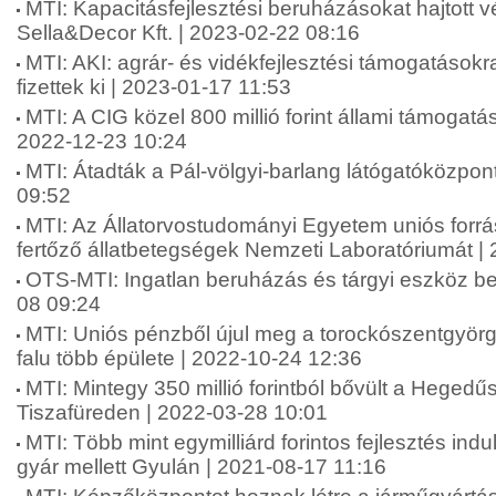
MTI: Kapacitásfejlesztési beruházásokat hajtott 
Sella&Decor Kft. | 2023-02-22 08:16
MTI: AKI: agrár- és vidékfejlesztési támogatásokra 
fizettek ki | 2023-01-17 11:53
MTI: A CIG közel 800 millió forint állami támogatást
2022-12-23 10:24
MTI: Átadták a Pál-völgyi-barlang látógatóközpont
09:52
MTI: Az Állatorvostudományi Egyetem uniós forrás
fertőző állatbetegségek Nemzeti Laboratóriumát |
OTS-MTI: Ingatlan beruházás és tárgyi eszköz b
08 09:24
MTI: Uniós pénzből újul meg a torockószentgyörgy
falu több épülete | 2022-10-24 12:36
MTI: Mintegy 350 millió forintból bővült a Heged
Tiszafüreden | 2022-03-28 10:01
MTI: Több mint egymilliárd forintos fejlesztés indu
gyár mellett Gyulán | 2021-08-17 11:16