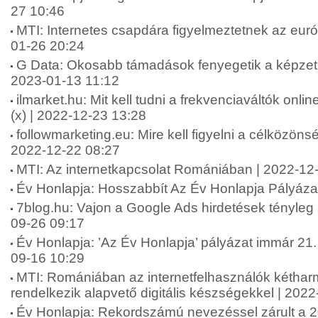
27 10:46
MTI: Internetes csapdára figyelmeztetnek az eur
01-26 20:24
G Data: Okosabb támadások fenyegetik a képzetl
2023-01-13 11:12
ilmarket.hu: Mit kell tudni a frekvenciaváltók onl
(x) | 2022-12-23 13:28
followmarketing.eu: Mire kell figyelni a célközönsé
2022-12-22 08:27
MTI: Az internetkapcsolat Romániában | 2022-12
Év Honlapja: Hosszabbít Az Év Honlapja Pályáza
7blog.hu: Vajon a Google Ads hirdetések tényle
09-26 09:17
Év Honlapja: ’Az Év Honlapja’ pályázat immár 21.
09-16 10:29
MTI: Romániában az internetfelhasználók kétha
rendelkezik alapvető digitális készségekkel | 202
Év Honlapja: Rekordszámú nevezéssel zárult a 20