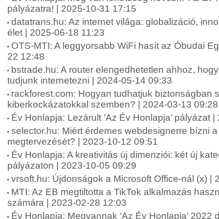
pályázatra! | 2025-10-31 17:15
datatrans.hu: Az internet világa: globalizáció, in
élet | 2025-06-18 11:23
OTS-MTI: A leggyorsabb WiFi hasít az Óbudai E
22 12:48
bstrade.hu: A router elengedhetetlen ahhoz, ho
tudjunk internetezni | 2024-05-14 09:33
rackforest.com: Hogyan tudhatjuk biztonságban 
kiberkockázatokkal szemben? | 2024-03-13 09:28
Év Honlapja: Lezárult ’Az Év Honlapja’ pályázat 
selector.hu: Miért érdemes webdesignerre bízni 
megtervezését? | 2023-10-12 09:51
Év Honlapja: A kreativitás új dimenziói: két új kat
pályázaton | 2023-10-05 09:29
vrsoft.hu: Újdonságok a Microsoft Office-nál (x) 
MTI: Az EB megtiltotta a TikTok alkalmazás hasz
számára | 2023-02-28 12:03
Év Honlapja: Megvannak ‘Az Év Honlapja’ 2022 díj