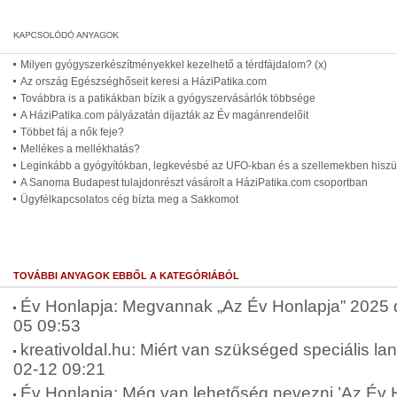
Milyen gyógyszerkészítményekkel kezelhető a térdfájdalom? (x)
Az ország Egészséghőseit keresi a HáziPatika.com
Továbbra is a patikákban bízik a gyógyszervásárlók többsége
A HáziPatika.com pályázatán díjazták az Év magánrendelőit
Többet fáj a nők feje?
Mellékes a mellékhatás?
Leginkább a gyógyítókban, legkevésbé az UFO-kban és a szellemekben hisz
A Sanoma Budapest tulajdonrészt vásárolt a HáziPatika.com csoportban
Ügyfélkapcsolatos cég bízta meg a Sakkomot
TOVÁBBI ANYAGOK EBBŐL A KATEGÓRIÁBÓL
Év Honlapja: Megvannak „Az Év Honlapja” 2025 díj
05 09:53
kreativoldal.hu: Miért van szükséged speciális lan
02-12 09:21
Év Honlapja: Még van lehetőség nevezni ’Az Év 