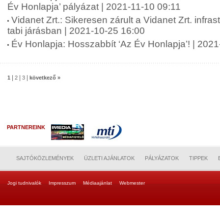
Év Honlapja’ pályázat | 2021-11-10 09:11
Vidanet Zrt.: Sikeresen zárult a Vidanet Zrt. infras
tabi járásban | 2021-10-25 16:00
Év Honlapja: Hosszabbít ‘Az Év Honlapja’! | 202
|
|
|
1
2
3
következő »
PARTNEREINK
SAJTÓKÖZLEMÉNYEK
ÜZLETI AJÁNLATOK
PÁLYÁZATOK
TIPPEK
Jogi tudnivalók
Impresszum
Médiaajánlat
Webmester