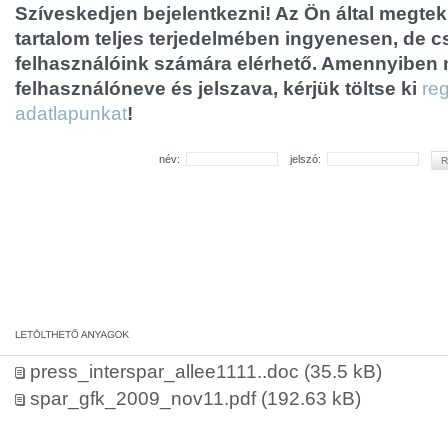
Szíveskedjen bejelentkezni! Az Ön által megtek
tartalom teljes terjedelmében ingyenesen, de cs
felhasználóink számára elérhető. Amennyiben
felhasználóneve és jelszava, kérjük töltse ki
reg
adatlapunkat
!
név:
jelszó:
press_interspar_allee1111..doc
(35.5 kB)
spar_gfk_2009_nov11.pdf
(192.63 kB)