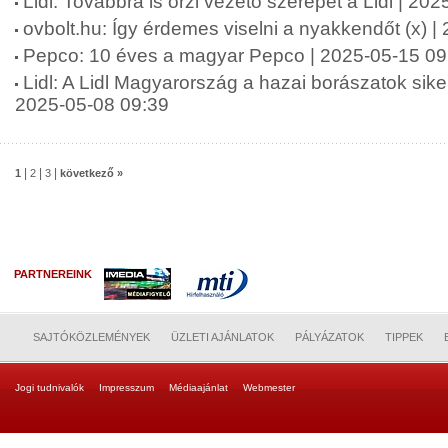
Lidl: Továbbra is őrzi vezető szerepét a Lidl | 20
ovbolt.hu: Így érdemes viselni a nyakkendőt (x) 
Pepco: 10 éves a magyar Pepco | 2025-05-15 09
Lidl: A Lidl Magyarország a hazai borászatok siker
2025-05-08 09:39
|
|
|
1
2
3
következő »
PARTNEREINK
SAJTÓKÖZLEMÉNYEK
ÜZLETI AJÁNLATOK
PÁLYÁZATOK
TIPPEK
Jogi tudnivalók
Impresszum
Médiaajánlat
Webmester