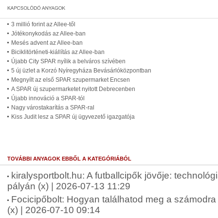
3 millió forint az Allee-től
Jótékonykodás az Allee-ban
Mesés advent az Allee-ban
Biciklitörténeti-kiállítás az Allee-ban
Újabb City SPAR nyílik a belváros szívében
5 új üzlet a Korzó Nyíregyháza Bevásárlóközpontban
Megnyílt az első SPAR szupermarket Encsen
A SPAR új szupermarketet nyitott Debrecenben
Újabb innováció a SPAR-tól
Nagy várostakarítás a SPAR-ral
Kiss Judit lesz a SPAR új ügyvezető igazgatója
TOVÁBBI ANYAGOK EBBŐL A KATEGÓRIÁBÓL
kiralysportbolt.hu: A futballcipők jövője: technológ
pályán (x) | 2026-07-13 11:29
Focicipőbolt: Hogyan találhatod meg a számodra 
(x) | 2026-07-10 09:14