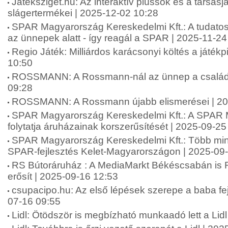
Játéksziget.hu: Az interaktív plüssök és a társas
slágertermékei | 2025-12-02 10:28
SPAR Magyarország Kereskedelmi Kft.: A tudatos
az ünnepek alatt - így reagál a SPAR | 2025-11-24
Regio Játék: Milliárdos karácsonyi költés a játék
10:50
ROSSMANN: A Rossmann-nál az ünnep a családró
09:28
ROSSMANN: A Rossmann újabb elismerései | 20
SPAR Magyarország Kereskedelmi Kft.: A SPAR
folytatja áruházainak korszerűsítését | 2025-09-25
SPAR Magyarország Kereskedelmi Kft.: Több mint 2
SPAR-fejlesztés Kelet-Magyarországon | 2025-09
RS Bútoráruház : A MediaMarkt Békéscsabán is 
erősít | 2025-09-16 12:53
csupacipo.hu: Az első lépések szerepe a baba fej
07-16 09:55
Lidl: Ötödször is megbízható munkaadó lett a Lid