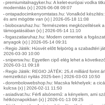
premiumitalnagyker.hu: A kelet-európai vodka tit
modernitás (x) | 2026-06-08 09:07
ontapadocimkenyomtatas.hu: Vonalkód készíté
és ami mögötte van (x) | 2026-05-18 11:08
bioboxaruhaz.hu: Természetes megközelítések a f
támogatásában (x) | 2026-05-14 11:10
fogaszatiaruhaz.hu: Modern cementek a fogásza
anyagok (x) | 2026-05-14 09:31
Regio Játék: Húsvét előtt felpörög a szabadtéri ját
2026-03-30 10:00
snipersw.hu: Egyetlen cipő elég lehet a következő
2026-03-11 09:18
Regio Játék: REGIO JÁTÉK: 25,4 milliárd forint á
nemzetközi nyitás 2025-ben | 2026-03-03 10:50
dorombolowebshop.hu: Macska fekhelyek: a cic
kulcsa (x) | 2026-02-11 11:50
asiadivat.hu: Férfi alsónemű: a kényelem, ami sz
hétköznapokban (x) | 2026-01-13 09:25