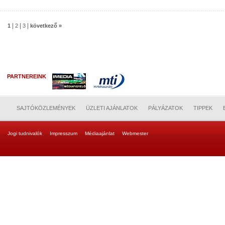
|
|
|
1
2
3
következő »
PARTNEREINK
SAJTÓKÖZLEMÉNYEK
ÜZLETI AJÁNLATOK
PÁLYÁZATOK
TIPPEK
Jogi tudnivalók
Impresszum
Médiaajánlat
Webmester