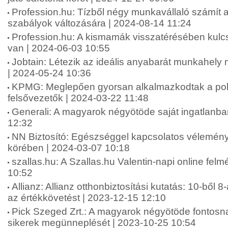
Profession.hu: Tízből négy munkavállaló számít 
szabályok változására | 2024-08-14 11:24
Profession.hu: A kismamák visszatérésében kul
van | 2024-06-03 10:55
Jobtain: Létezik az ideális anyabarát munkahel
| 2024-05-24 10:36
KPMG: Meglepően gyorsan alkalmazkodtak a polik
felsővezetők | 2024-03-22 11:48
Generali: A magyarok négyötöde saját ingatlanba
12:32
NN Biztosító: Egészséggel kapcsolatos vélemén
körében | 2024-03-07 10:18
szallas.hu: A Szallas.hu Valentin-napi online fel
10:52
Allianz: Allianz otthonbiztosítási kutatás: 10-ből 8
az értékkövetést | 2023-12-15 12:10
Pick Szeged Zrt.: A magyarok négyötöde fontosna
sikerek megünneplését | 2023-10-25 10:54