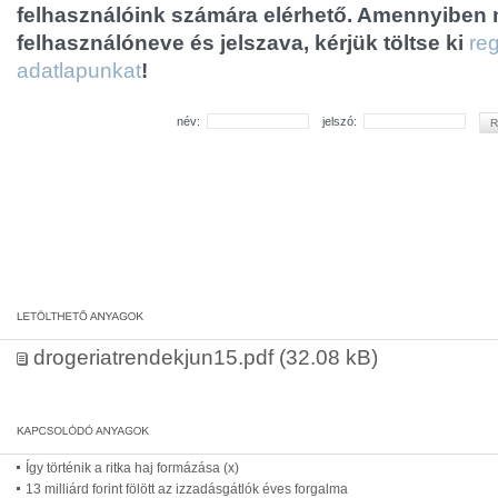
felhasználóink számára elérhető. Amennyiben
felhasználóneve és jelszava, kérjük töltse ki
reg
adatlapunkat
!
név:
jelszó:
drogeriatrendekjun15.pdf
(32.08 kB)
Így történik a ritka haj formázása (x)
13 milliárd forint fölött az izzadásgátlók éves forgalma