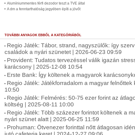
Alumíniummentes férfi dezodor teszt a TVE által
A dm a fenntarthatóság jegyében építi a jövőt
TOVÁBBI ANYAGOK EBBŐL A KATEGÓRIÁBÓL
Regio Játék: Tábor, strand, nagyszülők: így szer
családok a nyári szünetet | 2026-06-23 09:59
Provident: Tudatos tervezéssel válik igazán str
karácsony | 2025-12-08 10:54
Erste Bank: Így költenek a magyarok karácsonyko
Regio Játék: Játékforradalom a magyar felnőttek
10:50
Regio Játék: Felmérés: 50-75 ezer forint az átlag
költség | 2025-08-11 10:00
Regio Játék: Több százezer forintot költenek a 
nyári szünet alatt | 2025-06-25 11:59
Prohuman: Ötvenezer forinttal nőtt átlagosan idé
jutó cafeteria keret | 2024-12-27 09:06