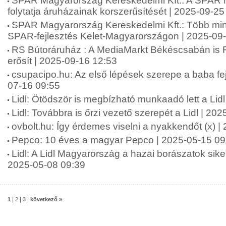
SPAR Magyarország Kereskedelmi Kft.: A SPAR
folytatja áruházainak korszerűsítését | 2025-09-25
SPAR Magyarország Kereskedelmi Kft.: Több mint 2
SPAR-fejlesztés Kelet-Magyarországon | 2025-09
RS Bútoráruház : A MediaMarkt Békéscsabán is 
erősít | 2025-09-16 12:53
csupacipo.hu: Az első lépések szerepe a baba fej
07-16 09:55
Lidl: Ötödször is megbízható munkaadó lett a Lid
Lidl: Továbbra is őrzi vezető szerepét a Lidl | 20
ovbolt.hu: Így érdemes viselni a nyakkendőt (x) 
Pepco: 10 éves a magyar Pepco | 2025-05-15 09
Lidl: A Lidl Magyarország a hazai borászatok siker
2025-05-08 09:39
|
|
|
1
2
3
következő »