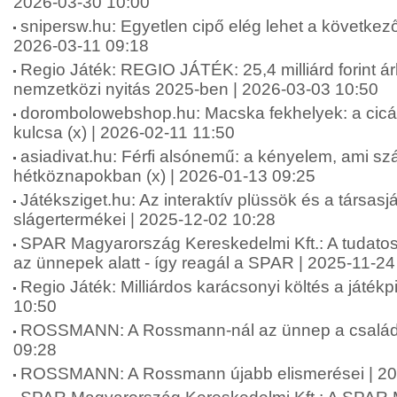
2026-03-30 10:00
snipersw.hu: Egyetlen cipő elég lehet a következő
2026-03-11 09:18
Regio Játék: REGIO JÁTÉK: 25,4 milliárd forint á
nemzetközi nyitás 2025-ben | 2026-03-03 10:50
dorombolowebshop.hu: Macska fekhelyek: a cic
kulcsa (x) | 2026-02-11 11:50
asiadivat.hu: Férfi alsónemű: a kényelem, ami sz
hétköznapokban (x) | 2026-01-13 09:25
Játéksziget.hu: Az interaktív plüssök és a társas
slágertermékei | 2025-12-02 10:28
SPAR Magyarország Kereskedelmi Kft.: A tudatos
az ünnepek alatt - így reagál a SPAR | 2025-11-24
Regio Játék: Milliárdos karácsonyi költés a játék
10:50
ROSSMANN: A Rossmann-nál az ünnep a családró
09:28
ROSSMANN: A Rossmann újabb elismerései | 20