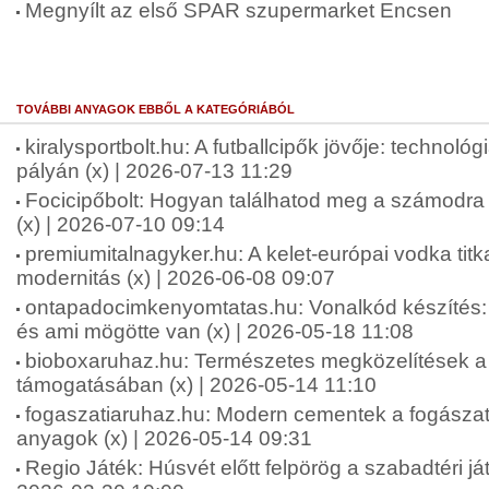
Megnyílt az első SPAR szupermarket Encsen
TOVÁBBI ANYAGOK EBBŐL A KATEGÓRIÁBÓL
kiralysportbolt.hu: A futballcipők jövője: technológ
pályán (x) | 2026-07-13 11:29
Focicipőbolt: Hogyan találhatod meg a számodra 
(x) | 2026-07-10 09:14
premiumitalnagyker.hu: A kelet-európai vodka tit
modernitás (x) | 2026-06-08 09:07
ontapadocimkenyomtatas.hu: Vonalkód készíté
és ami mögötte van (x) | 2026-05-18 11:08
bioboxaruhaz.hu: Természetes megközelítések a f
támogatásában (x) | 2026-05-14 11:10
fogaszatiaruhaz.hu: Modern cementek a fogásza
anyagok (x) | 2026-05-14 09:31
Regio Játék: Húsvét előtt felpörög a szabadtéri ját