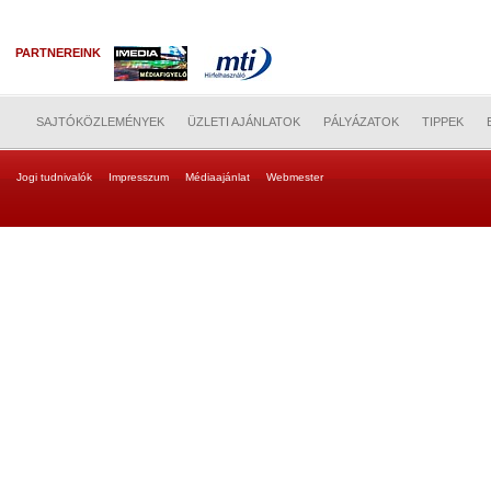
PARTNEREINK
SAJTÓKÖZLEMÉNYEK
ÜZLETI AJÁNLATOK
PÁLYÁZATOK
TIPPEK
Jogi tudnivalók
Impresszum
Médiaajánlat
Webmester