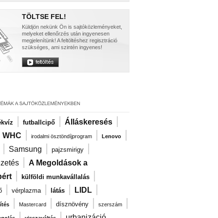
TÖLTSE FEL!
Küldjön nekünk Ön is sajtóközleményeket,
melyeket ellenőrzés után ingyenesen
megjelenítünk! A feltöltéshez regisztráció
szükséges, ami szintén ingyenes!
|
|
|
Álláskeresés
kvíz
futballcipő
|
|
|
|
WHC
irodalmi ösztöndíjprogram
Lenovo
|
|
|
Samsung
pajzsmirigy
|
ezetés
A Megoldások a
|
|
ért
külföldi munkavállalás
|
|
|
|
LIDL
ő
vérplazma
látás
|
|
|
|
dísznövény
ítés
Mastercard
szerszám
|
|
urbanizáció