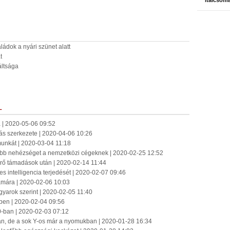
italcsom
ládok a nyári szünet alatt
t
áltsága
L
 | 2020-05-06 09:52
tás szerkezete | 2020-04-06 10:26
munkát | 2020-03-04 11:18
több nehézséget a nemzetközi cégeknek | 2020-02-25 12:52
 érő támadások után | 2020-02-14 11:44
 intelligencia terjedését | 2020-02-07 09:46
zámára | 2020-02-06 10:03
agyarok szerint | 2020-02-05 11:40
yben | 2020-02-04 09:56
-ban | 2020-02-03 07:12
an, de a sok Y-os már a nyomukban | 2020-01-28 16:34