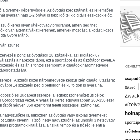
mpont
 nő a gyermek képernyőideje. Az óvodás korosztálynál ez jellemzően
ál gyakran napi 1-2 órával is több idő telik digitális eszközök előtt.
 szülő keres olyan játékot vagy programot, amely segíthet
zülők olyan alternatívákat keresnek, amelyek mozgást, alkotást, közös
ndta Györe Márió.
nyári szünet
 szervezési pont: az óvodások 28 százaléka, az iskolások 67
lasztás a napközis tábor, ezt a sporttábor és az úszótábor követi. A
közelség és az ár is fontos szempont: a családok háromnegyede
táboroztatására.
csapadé
szerepel. A szülők közel háromnegyede készül idén családi utazásra:
további 14 százalék pedig belföldön és külföldön is nyaralna.
Étkező
oboszló és Budapest szerepel a legtöbbször említett úti célok
Zwack
és Görögország vezet. A nyaralási keret leggyakrabban 200-350 ezer
vízelv
zül tízből négyen 350 ezer forint feletti összeggel számolnak.
holnap
 a nagyszülőkre is, miközben az óvodás vagy iskolás gyermeket
t tudnak kivenni. Tízből négy nagyszülőnél az unokák 3 hetet vagy
sportcip
lmas programok kitalálása, a fizikai tempó és a hőség jelenti a
szőrtelen