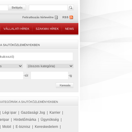
VÁLLALATI HÍREK
SZAKMAI HÍREK
NEWS
-tól
-ig
|
Légi ipar
|
Gazdasági Jog
|
Karrier
|
eripar
|
Hirdető/márka
|
Ügynökség
|
|
Mobil
|
E-biznisz
|
Kereskedelem
|