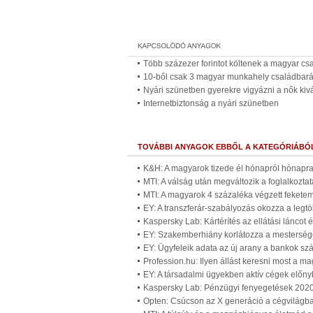
Több százezer forintot költenek a magyar csa
10-ből csak 3 magyar munkahely családbará
Nyári szünetben gyerekre vigyázni a nők kiv
Internetbiztonság a nyári szünetben
TOVÁBBI ANYAGOK EBBŐL A KATEGÓRIÁBÓ
K&H: A magyarok tizede él hónapról hónapra
MTI: A válság után megváltozik a foglalkozta
MTI: A magyarok 4 százaléka végzett fekete
EY: A transzferár-szabályozás okozza a leg
Kaspersky Lab: Kártérítés az ellátási láncot
EY: Szakemberhiány korlátozza a mesterséges
EY: Ügyfeleik adata az új arany a bankok s
Profession.hu: Ilyen állást keresni most a m
EY: A társadalmi ügyekben aktív cégek előn
Kaspersky Lab: Pénzügyi fenyegetések 2020
Opten: Csúcson az X generáció a cégvilágb