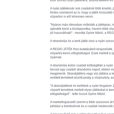
ezer forintot szán játékokra, strandcikkekre és
A nyári játékkosár sok családnál több kisebb, p
fontos szempont az is, hogy a játék hosszabb 
vízparton is elő lehessen venni.
"Nyáron más ritmusban működik a játékpiac, 
ajándék kerül a középpontba, hanem több olya
jól használható" - mondta Györe Márió, a RE
A strandolás és a kerti játék viszi a nyári szezo
A REGIO JÁTÉK friss kutatásából kirajzolódik, h
vízpartra keres elfoglaltságot. Ezek mellett a s
nyárnak.
A strandolás külön családi költségtétel a nyár
becsül egy családi strandolós napot; ebben már
megjelenik. Strandjátékra vagy vízi játékra a 
említett termékek között pedig a vízipisztoly,
"A strandjátékok és kellékek a nyári forgalom
vízparti termékek mellett olyan játékokat is 
elfoglaltságot" - tette hozzá Györe Márió.
A marketingvezető szerint a több szezonon át
például a trambulinok és a családi medencék i