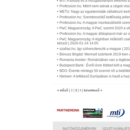
MTI: A túlsúly és a mozgáshiányos életmód 
Profession.hu: Miért nem adnak a cégek vissz
METU: Nagy az egyetemisták vállalkozó ked
Profession.hu: Szembeszökő kettősség jellem
Profession.hu: A magyar munkavállalók szer
PwC Magyarország: A PwC szerint 2020 a vi
Profession.hu: A magyar álláspiacot már az 
PwC Magyarország: A régióban működő család
készül | 2020-01-24 14:05
szallas.hu: Igy szilveszterezik a magyar | 2
Bónusz Brigád: Mennyit szántunk 2019-ben 
Romania-Insider: Romániában van a legkise
Budapest Bank : Évről évre többet költ a ma
BDO: Évente mintegy 50 ezerrel nő a betölte
Nielsen: A lefékező Európában is hasít a haz
|
|
|
|
« előző
2
3
4
következő »
PARTNEREINK
SAJTÓKÖZLEMÉNYEK
ÜZLETI AJÁNLAT