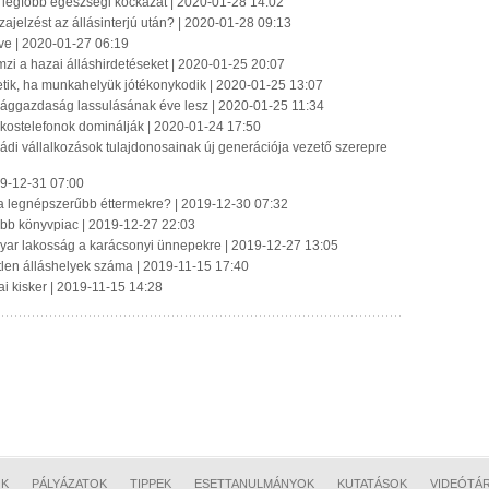
a legfőbb egészségi kockázat | 2020-01-28 14:02
ajelzést az állásinterjú után? | 2020-01-28 09:13
ve | 2020-01-27 06:19
zi a hazai álláshirdetéseket | 2020-01-25 20:07
etik, ha munkahelyük jótékonykodik | 2020-01-25 13:07
lággazdaság lassulásának éve lesz | 2020-01-25 11:34
okostelefonok dominálják | 2020-01-24 17:50
i vállalkozások tulajdonosainak új generációja vezető szerepre
019-12-31 07:00
a legnépszerűbb éttermekre? | 2019-12-30 07:32
bb könyvpiac | 2019-12-27 22:03
gyar lakosság a karácsonyi ünnepekre | 2019-12-27 13:05
tlen álláshelyek száma | 2019-11-15 17:40
ai kisker | 2019-11-15 14:28
OK
PÁLYÁZATOK
TIPPEK
ESETTANULMÁNYOK
KUTATÁSOK
VIDEÓTÁ