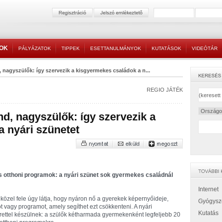
TOK
PÁLYÁZATOK
TIPPEK
ESETTANULMÁNYOK
KUTATÁSOK
VIDEÓTÁR
, nagyszülők: így szervezik a kisgyermekes családok a n...
REGIO JÁTÉK
nd, nagyszülők: így szervezik a
 nyári szünetet
és otthoni programok: a nyári szünet sok gyermekes családnál
Internet
 közel fele úgy látja, hogy nyáron nő a gyerekek képernyőideje,
Gyógysz
t vagy programot, amely segíthet ezt csökkenteni. A nyári
Kutatás
kerettel készülnek: a szülők kétharmada gyermekenként legfeljebb 20