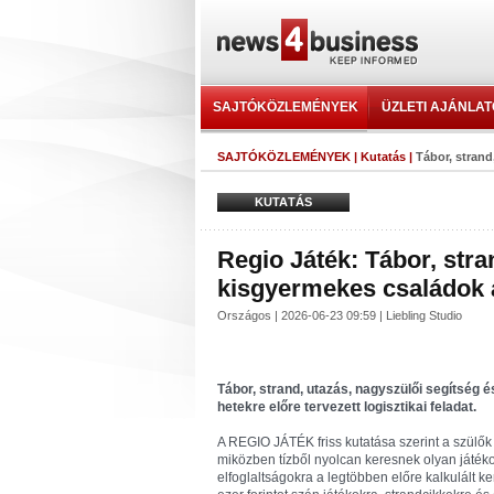
SAJTÓKÖZLEMÉNYEK
ÜZLETI AJÁNLA
SAJTÓKÖZLEMÉNYEK
|
Kutatás
|
Tábor, strand
KUTATÁS
Regio Játék: Tábor, stra
kisgyermekes családok a
Országos | 2026-06-23 09:59 | Liebling Studio
Tábor, strand, utazás, nagyszülői segítség 
hetekre előre tervezett logisztikai feladat.
A REGIO JÁTÉK friss kutatása szerint a szülők
miközben tízből nyolcan keresnek olyan játéko
elfoglaltságokra a legtöbben előre kalkulált 