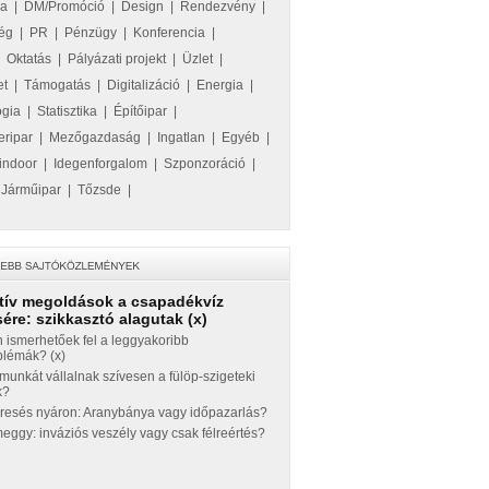
ka
|
DM/Promóció
|
Design
|
Rendezvény
|
ég
|
PR
|
Pénzügy
|
Konferencia
|
|
Oktatás
|
Pályázati projekt
|
Üzlet
|
et
|
Támogatás
|
Digitalizáció
|
Energia
|
ógia
|
Statisztika
|
Építőipar
|
eripar
|
Mezőgazdaság
|
Ingatlan
|
Egyéb
|
indoor
|
Idegenforgalom
|
Szponzoráció
|
|
Járműipar
|
Tőzsde
|
tív megoldások a csapadékvíz
ére: szikkasztó alagutak (x)
 ismerhetőek fel a leggyakoribb
blémák? (x)
munkát vállalnak szívesen a fülöp-szigeteki
k?
eresés nyáron: Aranybánya vagy időpazarlás?
ggy: inváziós veszély vagy csak félreértés?