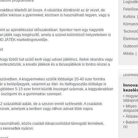
 otthoni programokra.
Logiszti
Felelőss
raktikus tételből áll össze. A vásárlási döntésnél az ár vezet, de
időre lekösse a gyermeket, közösen is használható legyen, vagy a
Kultúra
Környez
mint az ajándékozási időszakokban. Ilyenkor nem egy nagyobb
Technol
n játék vagy kiegészítő, amely a szünet különböző helyzeteiben is
Élelmisz
GIO JÁTÉK marketingvezetője.
Outdoor/
nt
Média
ogy tízből hat szülő kerti vagy udvari játékhoz, illetve strandra vagy
porteszközök, a kreatív játékok és a társasjátékok is fontos részei a
i szünetben. A kisgyermekes szülők többsége 20-40 ezer forintra
 a belépőjegyek, valamint az étel- és italfogyasztás költsége is
Innova
legtöbben 5-15 ezer forint közötti összeget szánnak, a leggyakrabban
kezelés
 az úszógumi és a gumimatrac szerepel.
Hogyan
látáspro
 12 százalékát adják, de a szezon ennél szélesebb. A családok
Milyen 
keresnek, amelyek a kertben vagy otthon adnak több napra
dolgozó
Állásk
Babérme
 használható, közös családi kikapcsolódást támogató termékek,
(x)
s keresettek nyáron.