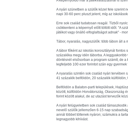
A képernyőidő már a játékválasztásnál is sze
A nyári szünetben a szülők közel fele szerint
napi 30-60 perc pluszt jelent, míg az iskolásokn
Erre sok család tudatosan reagál. Tízből nyolc
csökkenteni a képernyő előtt töltött időt. "A s
játékot vagy önálló elfoglaltságot adnak" - mo
Tábor, nyaralás, nagyszülők: több lábon áll a 
A tábor főként az iskolás korosztálynál fontos
százaléka megy idén táborba. A leggyakoribb vá
döntésnél elsősorban a program számít, de a 
legfeljebb 100 ezer forintot szán egy gyermek 
A nyaralás szintén sok család nyári tervében 
41 százalék belföldön, 20 százalék külföldön, 
Belföldön a Balaton-parti települések, Hajdúsz
között, külföldön Horvátország, Olaszország 
forint között alakul, de az utazást tervezők kö
A nyári felügyeletben sok család támaszkodik
nevelő szülők jellemzően 6-15 nap szabadságo
annál többet töltenek nyáron; számukra a tarta
legnagyobb kihívást.