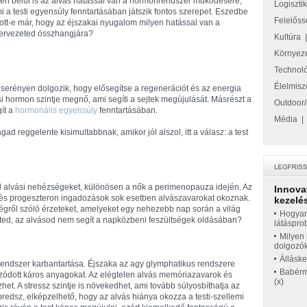
en belül is az alvás hatással van a hormonrendszer működésére,
Logiszti
i a testi egyensúly fenntartásában játszik fontos szerepet. Eszedbe
Felelőss
tott-e már, hogy az éjszakai nyugalom milyen hatással van a
ervezeted összhangjára?
Kultúra
Környez
Technol
Élelmisz
serényen dolgozik, hogy elősegítse a regenerációt és az energia
ési hormon szintje megnő, ami segíti a sejtek megújulását. Másrészt a
Outdoor/
gít a
hormonális egyensúly
fenntartásában.
Média
ad reggelente kisimultabbnak, amikor jól alszol, itt a válasz: a test
l alvási nehézségeket, különösen a nők a perimenopauza idején. Az
Innova
és progeszteron ingadozások sok esetben alvászavarokat okoznak.
kezelés
ltségről szóló érzeteket, amelyeket egy nehezebb nap során a világ
Hogyan
ezted, az alvásod nem segít a napközbeni feszültségek oldásában?
látáspro
Milyen 
dolgozó
Állásk
grendszer karbantartása. Éjszaka az agy glymphatikus rendszere
Babérme
lmozódott káros anyagokat. Az elégtelen alvás memóriazavarok és
(x)
et. A stressz szintje is növekedhet, ami tovább súlyosbíthatja az
edsz, elképzelhető, hogy az alvás hiánya okozza a testi-szellemi