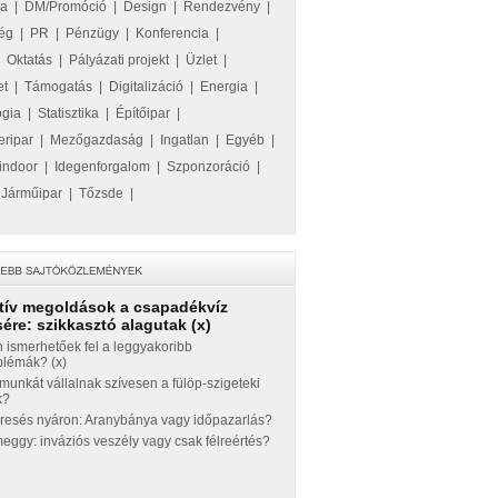
ka
|
DM/Promóció
|
Design
|
Rendezvény
|
ég
|
PR
|
Pénzügy
|
Konferencia
|
|
Oktatás
|
Pályázati projekt
|
Üzlet
|
et
|
Támogatás
|
Digitalizáció
|
Energia
|
ógia
|
Statisztika
|
Építőipar
|
eripar
|
Mezőgazdaság
|
Ingatlan
|
Egyéb
|
indoor
|
Idegenforgalom
|
Szponzoráció
|
|
Járműipar
|
Tőzsde
|
tív megoldások a csapadékvíz
ére: szikkasztó alagutak (x)
 ismerhetőek fel a leggyakoribb
blémák? (x)
munkát vállalnak szívesen a fülöp-szigeteki
k?
eresés nyáron: Aranybánya vagy időpazarlás?
ggy: inváziós veszély vagy csak félreértés?