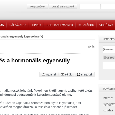
TOK
PÁLYÁZATOK
TIPPEK
ESETTANULMÁNYOK
KUTATÁSOK
VIDEÓTÁR
monális egyensúly kapcsolata (x)
alvás
 és a hormonális egyensúly
r hajlamosak lehetünk figyelmen kívül hagyni, a pihentető alvás
mindennapi egészségünk kulcsfontosságú eleme.
Internet
vás közben zajlanak a szervezetben olyan folyamatok, amik
Gyógysz
apvetően meghatározzák a testi és a pszichés jóllétedet.
Kutatás