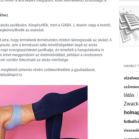
ézis révén a test képes megújulni, ezért kiemelkedő fontosságú a
séhez
alvás javítására. Kiegészítők, mint a GABA, L-teanin vagy a komló,
egkönnyíthetik az elalvást.
ít arra, hogy termékeik természetes módon támogassák az alvást. A
psule, ami a természet adta lehetőségekkel segít az alvás
api energiaszintedet javíthatja, és emellett a hangulatodra is
es lehet meggondolni az életmódváltást, például a rendszeres
ivel szintén fokozható az alvás minősége.
 A megfelelő pihenés révén csökkenthetőek a gyulladások,
élyállapot is.
vízelve
szőrtelen
látás
Zwack
holnap
futballc
visszavál