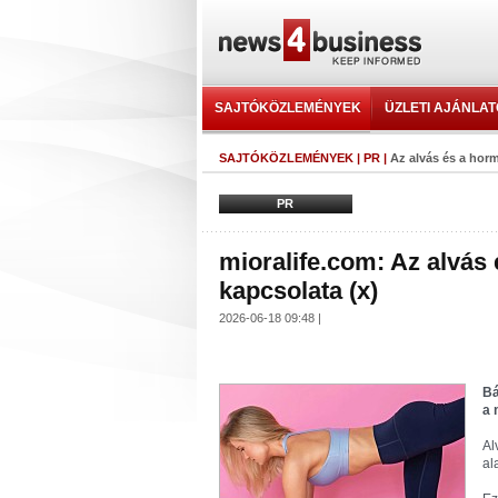
SAJTÓKÖZLEMÉNYEK
ÜZLETI AJÁNLA
SAJTÓKÖZLEMÉNYEK
|
PR
|
Az alvás és a hor
PR
mioralife.com: Az alvás
kapcsolata (x)
2026-06-18 09:48 |
Bá
a 
Al
al