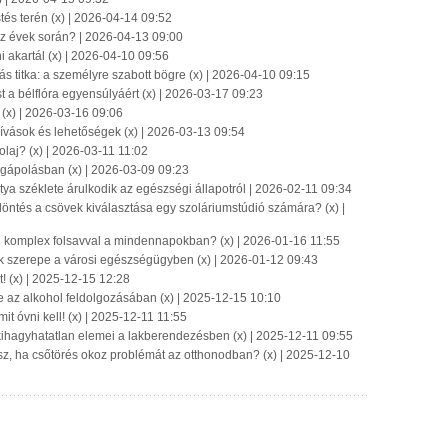
tés terén (x) | 2026-04-14 09:52
az évek során? | 2026-04-13 09:00
i akartál (x) | 2026-04-10 09:56
s titka: a személyre szabott bögre (x) | 2026-04-10 09:15
 a bélflóra egyensúlyáért (x) | 2026-03-17 09:23
? (x) | 2026-03-16 09:06
ívások és lehetőségek (x) | 2026-03-13 09:54
laj? (x) | 2026-03-11 11:02
égápolásban (x) | 2026-03-09 09:23
ya széklete árulkodik az egészségi állapotról | 2026-02-11 09:34
döntés a csövek kiválasztása egy szoláriumstúdió számára? (x) |
n komplex folsavval a mindennapokban? (x) | 2026-01-16 11:55
ők szerepe a városi egészségügyben (x) | 2026-01-12 09:43
t! (x) | 2025-12-15 12:28
e az alkohol feldolgozásában (x) | 2025-12-15 10:10
it óvni kell! (x) | 2025-12-11 11:55
 kihagyhatatlan elemei a lakberendezésben (x) | 2025-12-11 09:55
tsz, ha csőtörés okoz problémát az otthonodban? (x) | 2025-12-10