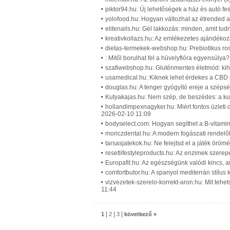
piktor94.hu: Új lehetőségek a ház és autó fes
yolofood.hu: Hogyan változhat az étrended 
elitenails.hu: Gél lakkozás: minden, amit tudn
kreativkollazs.hu: Az emlékezetes ajándékozá
dietas-termekek-webshop.hu: Prebiotikus rost
: Mitől borulhat fel a hüvelyflóra egyensúlya
szafiwebshop.hu: Gluténmentes életmód: kih
usamedical.hu: Kiknek lehet érdekes a CBD o
douglas.hu: A tenger gyógyító ereje a széps
Kutyakajas.hu: Nem szép, de beszédes: a kut
hollandimpexnagyker.hu: Miért fontos üzleti 
2026-02-10 11:09
bodyselect.com: Hogyan segíthet a B-vitami
moriczdental.hu: A modern fogászati rendel
tarsasjatekok.hu: Ne felejtsd el a játék örömé
resetlifestyleproducts.hu: Az enzimek szerep
Europafit.hu: Az egészségünk valódi kincs, am
comfortbutor.hu: A spanyol mediterrán stílus
vizvezetek-szerelo-korrekt-aron.hu: Mit tehe
11:44
|
|
|
1
2
3
következő »