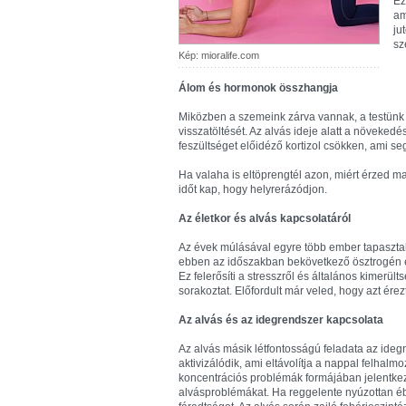
Ez
am
ju
sz
Kép: mioralife.com
Álom és hormonok összhangja
Miközben a szemeink zárva vannak, a testünk 
visszatöltését. Az alvás ideje alatt a növeked
feszültséget előidéző kortizol csökken, ami se
Ha valaha is eltöprengtél azon, miért érzed mag
időt kap, hogy helyrerázódjon.
Az életkor és alvás kapcsolatáról
Az évek múlásával egyre több ember tapaszta
ebben az időszakban bekövetkező ösztrogén 
Ez felerősíti a stresszről és általános kimerü
sorakoztat. Előfordult már veled, hogy azt ér
Az alvás és az idegrendszer kapcsolata
Az alvás másik létfontosságú feladata az ide
aktivizálódik, ami eltávolítja a nappal felha
koncentrációs problémák formájában jelentkezh
alvásproblémákat. Ha reggelente nyúzottan ébr