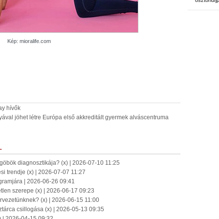
ösztöndíj
Kép: mioralife.com
ay hívők
al jöhet létre Európa első akkreditált gyermek alváscentruma
L
-göbök diagnosztikája? (x) | 2026-07-10 11:25
ési trendje (x) | 2026-07-07 11:27
ogramjára | 2026-06-26 09:41
len szerepe (x) | 2026-06-17 09:23
rvezetünknek? (x) | 2026-06-15 11:00
tárca csillogása (x) | 2026-05-13 09:35
) | 2026-04-15 09:32