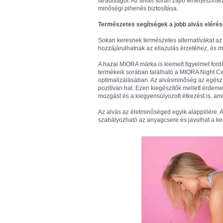
fáradtságot. Az alvás során zajló fehérjeszint
minőségi pihenés biztosítása.
Természetes segítségek a jobb alvás eléré
Sokan keresnek természetes alternatívákat az 
hozzájárulhatnak az ellazulás érzetéhez, és m
A hazai MIORA márka is kiemelt figyelmet ford
termékeik sorában található a MIORA Night Ca
optimalizálásában. Az alvásminőség az egész n
pozitívan hat. Ezen kiegészítők mellett érdem
mozgást és a kiegyensúlyozott étkezést is, am
Az alvás az életminőséged egyik alappillére.
szabályozható az anyagcsere és javulhat a ked