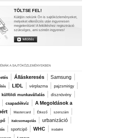
TÖLTSE FEL!
Küldjön nekünk Ön is sajtóközleményeket,
melyeket ellenőrzés után ingyenesen
megjelenítünk! A feltöltéshez regisztráció
szükséges, ami szintén ingyenes!
|
|
|
Álláskeresés
Samsung
zetés
|
|
|
|
LIDL
vérplazma
pajzsmirigy
ítés
|
|
|
külföldi munkavállalás
dísznövény
|
|
A Megoldások a
csapadékvíz
|
|
|
|
ért
Mastercard
Étkező
szerszám
|
|
|
urbanizáció
ipő
italcsomagolás
|
|
|
WHC
sportcipő
tás
irodalmi
|