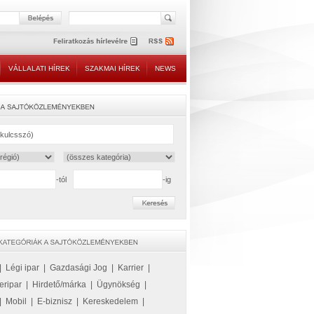
VÁLLALATI HÍREK
SZAKMAI HÍREK
NEWS
-tól
-ig
|
Légi ipar
|
Gazdasági Jog
|
Karrier
|
eripar
|
Hirdető/márka
|
Ügynökség
|
|
Mobil
|
E-biznisz
|
Kereskedelem
|