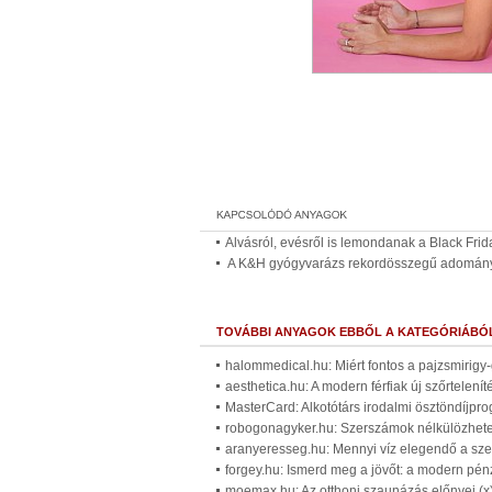
Alvásról, evésről is lemondanak a Black Frid
A K&H gyógyvarázs rekordösszegű adományáv
TOVÁBBI ANYAGOK EBBŐL A KATEGÓRIÁBÓ
halommedical.hu: Miért fontos a pajzsmirigy
aesthetica.hu: A modern férfiak új szőrtelenít
MasterCard: Alkotótárs irodalmi ösztöndíjpr
robogonagyker.hu: Szerszámok nélkülözhetet
aranyeresseg.hu: Mennyi víz elegendő a sze
forgey.hu: Ismerd meg a jövőt: a modern pénz
moemax.hu: Az otthoni szaunázás előnyei (x