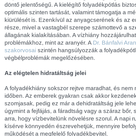
döntő jelentőségű. A kielégítő folyadékpótlás bizt
optimális szinten tartását, valamint támogatja a 
kiürülését is. Ezenkívül az anyagcserének és az 
része, mivel a vastagbél szerepe számottevő a sz
állagának kialakításában. A vízhiány hozzájárulh
problémákhoz, mint az aranyér. A
Dr. Bánfalvi Ara
szakorvosai
szintén hangsúlyozzák a folyadékpótl
végbélproblémák megelőzésében.
Az elégtelen hidratáltság jelei
A folyadékhiány sokszor rejtve maradhat, és nem
időben. Az emberek gyakran csak akkor kezdenek 
szomjasak, pedig ez már a dehidratáltság jele lehet
úgymint a fejfájás, a fáradtság vagy a száraz bőr, 
arra, hogy vízbevitelünk növelésre szorul. A napi r
kísérve könnyedén észrevehetjük, mennyire befol
működését a megfelelő folyadékbevitel.