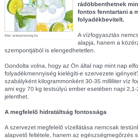
rádöbbenthetnek mink
fontos fenntartani a 
folyadékbevitelt.
A vízfogyasztás nemc
Kép: aranyeresseg.hu
alapja, hanem a közérz
szempontjából is elengedhetetlen.
Gondolta volna, hogy az Ön által nap mint nap elf
folyadékmennyiség kielégíti-e szervezete igényeit
szabályként kilogrammonként 30-35 milliliter víz fo
ami egy 70 kg testsúlyú ember esetében napi 2,1-2,5
jelenthet.
A megfelelő hidratáltság fontossága
A szervezet megfelelő vízellátása nemcsak testün
alapvető feltétele, hanem az egészségmegőrzés s