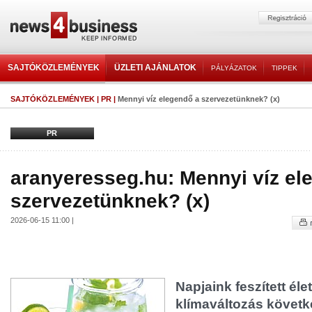
SAJTÓKÖZLEMÉNYEK
ÜZLETI AJÁNLATOK
PÁLYÁZATOK
TIPPEK
SAJTÓKÖZLEMÉNYEK
|
PR
|
Mennyi víz elegendő a szervezetünknek? (x)
PR
aranyeresseg.hu: Mennyi víz el
szervezetünknek? (x)
2026-06-15 11:00 |
Napjaink feszített éle
klímaváltozás követ