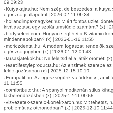
09 09:23
Kutyakajas.hu: Nem szép, de beszédes: a kutya s
egészségi állapotról | 2026-02-11 09:34
hollandimpexnagyker.hu: Miért fontos üzleti dönt
kiválasztása egy szoláriumstúdió számára? (x) | 
bodyselect.com: Hogyan segíthet a B-vitamin kom
mindennapokban? (x) | 2026-01-16 11:55
moriczdental.hu: A modern fogászati rendelők sze
egészségügyben (x) | 2026-01-12 09:43
tarsasjatekok.hu: Ne felejtsd el a játék örömét! (x
resetlifestyleproducts.hu: Az enzimek szerepe az
feldolgozásában (x) | 2025-12-15 10:10
Europafit.hu: Az egészségünk valódi kincs, amit óv
11 11:55
comfortbutor.hu: A spanyol mediterrán stílus kiha
lakberendezésben (x) | 2025-12-11 09:55
vizvezetek-szerelo-korrekt-aron.hu: Mit tehetsz, 
problémát az otthonodban? (x) | 2025-12-10 11:44