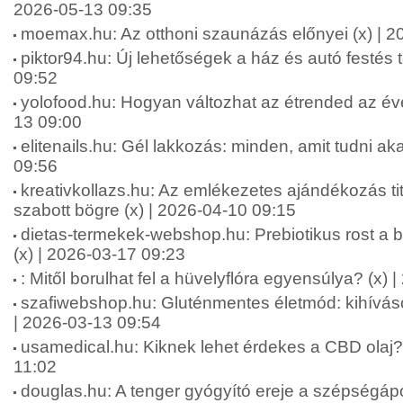
2026-05-13 09:35
moemax.hu: Az otthoni szaunázás előnyei (x) | 2
piktor94.hu: Új lehetőségek a ház és autó festés 
09:52
yolofood.hu: Hogyan változhat az étrended az év
13 09:00
elitenails.hu: Gél lakkozás: minden, amit tudni aka
09:56
kreativkollazs.hu: Az emlékezetes ajándékozás ti
szabott bögre (x) | 2026-04-10 09:15
dietas-termekek-webshop.hu: Prebiotikus rost a b
(x) | 2026-03-17 09:23
: Mitől borulhat fel a hüvelyflóra egyensúlya? (x)
szafiwebshop.hu: Gluténmentes életmód: kihívás
| 2026-03-13 09:54
usamedical.hu: Kiknek lehet érdekes a CBD olaj? 
11:02
douglas.hu: A tenger gyógyító ereje a szépségápo