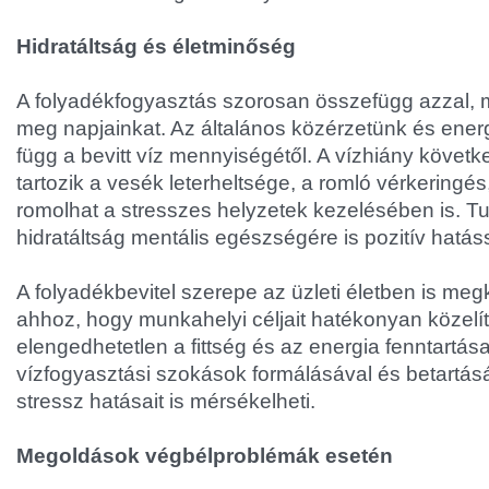
Hidratáltság és életminőség
A folyadékfogyasztás szorosan összefügg azzal, 
meg napjainkat. Az általános közérzetünk és ene
függ a bevitt víz mennyiségétől. A vízhiány köve
tartozik a vesék leterheltsége, a romló vérkeringé
romolhat a stresszes helyzetek kezelésében is. T
hidratáltság mentális egészségére is pozitív hatás
A folyadékbevitel szerepe az üzleti életben is meg
ahhoz, hogy munkahelyi céljait hatékonyan közelí
elengedhetetlen a fittség és az energia fenntartása
vízfogyasztási szokások formálásával és betartásá
stressz hatásait is mérsékelheti.
Megoldások végbélproblémák esetén