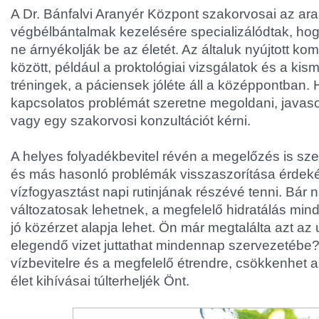
A Dr. Bánfalvi Aranyér Központ szakorvosai az ar
végbélbántalmak kezelésére specializálódtak, ho
ne árnyékolják be az életét. Az általuk nyújtott ko
között, például a proktológiai vizsgálatok és a ki
tréningek, a páciensek jóléte áll a középpontban.
kapcsolatos problémát szeretne megoldani, javasol
vagy egy szakorvosi konzultációt kérni.
A helyes folyadékbevitel révén a megelőzés is sze
és más hasonló problémák visszaszorítása érde
vízfogyasztást napi rutinjának részévé tenni. Bár 
változatosak lehetnek, a megfelelő hidratálás min
jó közérzet alapja lehet. Ön már megtalálta azt az 
elegendő vizet juttathat mindennap szervezetébe? 
vízbevitelre és a megfelelő étrendre, csökkenhet 
élet kihívásai túlterheljék Önt.