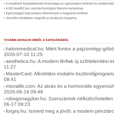
A megfelelő folyadékbevitel fontossága az egészséges életmód és alakformál
A GE HealthCare csúcstechnológiás Mammo kampánya
Egészséggel kapcsolatos vélemények a magyarok körében
Jelentős mértékben megnőtt az ásványvíz forgalma
TOVÁBBI ANYAGOK EBBŐL A KATEGÓRIÁBÓL
halommedical.hu: Miért fontos a pajzsmirigy-göbök
2026-07-10 11:25
aesthetica.hu: A modern férfiak új szőrtelenítési t
11:27
MasterCard: Alkotótárs irodalmi ösztöndíjprogram
09:41
mioralife.com: Az alvás és a hormonális egyensúly
2026-06-18 09:48
robogonagyker.hu: Szerszámok nélkülözhetetlen 
06-17 09:23
forgey.hu: Ismerd meg a jövőt: a modern pénztárca