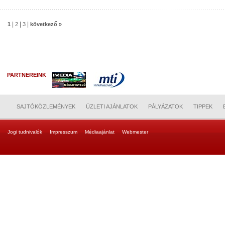
|
|
|
1
2
3
következő »
PARTNEREINK
SAJTÓKÖZLEMÉNYEK
ÜZLETI AJÁNLATOK
PÁLYÁZATOK
TIPPEK
Jogi tudnivalók
Impresszum
Médiaajánlat
Webmester