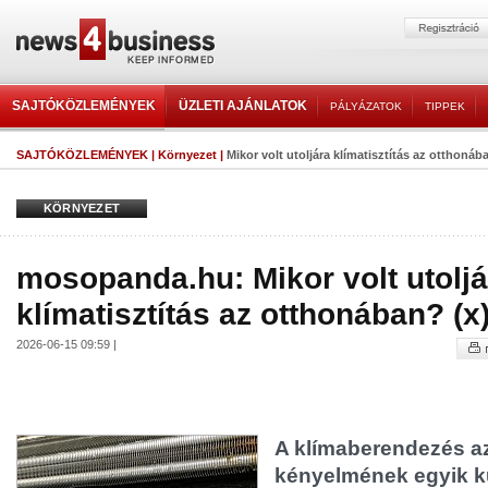
SAJTÓKÖZLEMÉNYEK
ÜZLETI AJÁNLATOK
PÁLYÁZATOK
TIPPEK
SAJTÓKÖZLEMÉNYEK
|
Környezet
|
Mikor volt utoljára klímatisztítás az otthonáb
KÖRNYEZET
mosopanda.hu: Mikor volt utoljá
klímatisztítás az otthonában? (x
2026-06-15 09:59 |
A klímaberendezés a
kényelmének egyik k