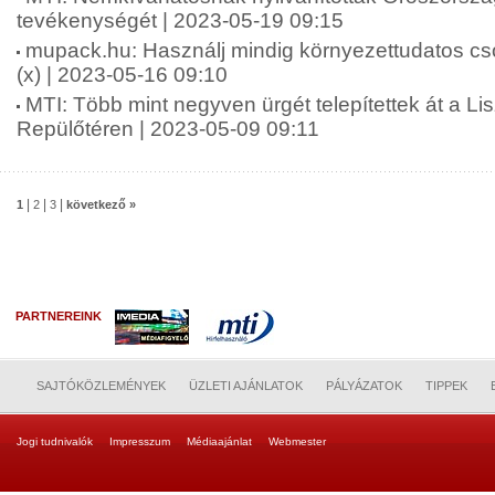
tevékenységét | 2023-05-19 09:15
mupack.hu: Használj mindig környezettudatos c
(x) | 2023-05-16 09:10
MTI: Több mint negyven ürgét telepítettek át a L
Repülőtéren | 2023-05-09 09:11
|
|
|
1
2
3
következő »
PARTNEREINK
SAJTÓKÖZLEMÉNYEK
ÜZLETI AJÁNLATOK
PÁLYÁZATOK
TIPPEK
Jogi tudnivalók
Impresszum
Médiaajánlat
Webmester