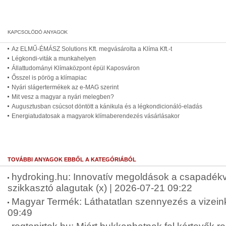
Az ELMŰ-ÉMÁSZ Solutions Kft. megvásárolta a Klíma Kft.-t
Légkondi-viták a munkahelyen
Állattudományi Klímaközpont épül Kaposváron
Ősszel is pörög a klímapiac
Nyári slágertermékek az e-MAG szerint
Mit vesz a magyar a nyári melegben?
Augusztusban csúcsot döntött a kánikula és a légkondicionáló-eladás
Energiatudatosak a magyarok klímaberendezés vásárlásakor
TOVÁBBI ANYAGOK EBBŐL A KATEGÓRIÁBÓL
hydroking.hu: Innovatív megoldások a csapadékv
szikkasztó alagutak (x) | 2026-07-21 09:22
Magyar Termék: Láthatatlan szennyezés a vizein
09:49