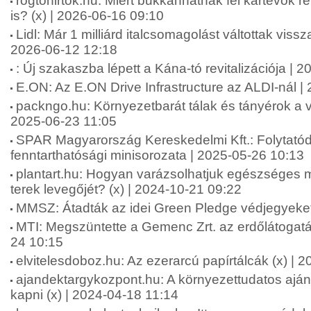
rogtonirtok.hu: Miért bukkanhatnak fel kártevők 
is? (x) | 2026-06-16 09:10
Lidl: Már 1 milliárd italcsomagolást váltottak viss
2026-06-12 12:18
: Új szakaszba lépett a Kána-tó revitalizációja | 
E.ON: Az E.ON Drive Infrastructure az ALDI-nál |
packngo.hu: Környezetbarát tálak és tányérok a v
2025-06-23 11:05
SPAR Magyarország Kereskedelmi Kft.: Folytató
fenntarthatósági minisorozata | 2025-05-26 10:13
plantart.hu: Hogyan varázsolhatjuk egészséges 
terek levegőjét? (x) | 2024-10-21 09:22
MMSZ: Átadták az idei Green Pledge védjegyeket
MTI: Megszüntette a Gemenc Zrt. az erdőlátogatás
24 10:15
elvitelesdoboz.hu: Az ezerarcú papírtálcák (x) | 
ajandektargykozpont.hu: A környezettudatos ajá
kapni (x) | 2024-04-18 11:14