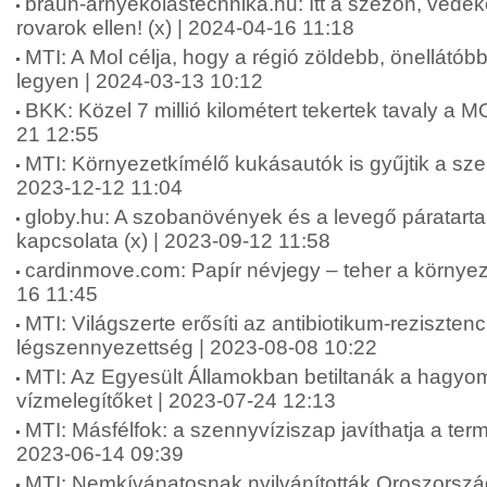
braun-arnyekolastechnika.hu: Itt a szezon, véd
rovarok ellen! (x) | 2024-04-16 11:18
MTI: A Mol célja, hogy a régió zöldebb, önellát
legyen | 2024-03-13 10:12
BKK: Közel 7 millió kilométert tekertek tavaly a 
21 12:55
MTI: Környezetkímélő kukásautók is gyűjtik a sz
2023-12-12 11:04
globy.hu: A szobanövények és a levegő páratart
kapcsolata (x) | 2023-09-12 11:58
cardinmove.com: Papír névjegy – teher a környez
16 11:45
MTI: Világszerte erősíti az antibiotikum-rezisztenc
légszennyezettség | 2023-08-08 10:22
MTI: Az Egyesült Államokban betiltanák a hagy
vízmelegítőket | 2023-07-24 12:13
MTI: Másfélfok: a szennyvíziszap javíthatja a termő
2023-06-14 09:39
MTI: Nemkívánatosnak nyilvánították Oroszors