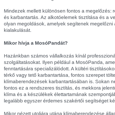
Mindezek mellett különösen fontos a megelőzés: 
és karbantartás. Az alkotóelemek tisztítása és a ve
olyan megoldások, amelyek segítenek megelőzni a 
kialakulását.
Mikor hívja a MosóPandát?
Hazánkban számos vállalkozás kínál professzionáli
szolgáltatásokat. Ilyen például a MosóPanda, amel
fenntartására specializálódott. A kültéri tisztításoko
térkő vagy tető karbantartása, fontos szerepet töl
klímaberendezések karbantartásában is. Sokan nem
fontos ez a rendszeres tisztítás, és mekkora jelent
klíma és a készülékek élettartamának szempontjá
legalább egyszer érdemes szakértői segítséget kér
Mikor nézett utoljára utána klímaberendezése ál