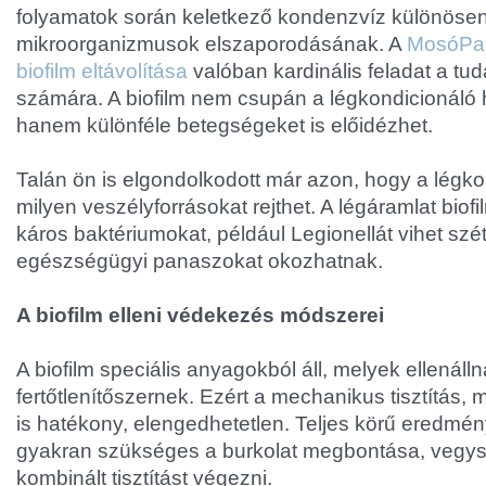
folyamatok során keletkező kondenzvíz különöse
mikroorganizmusok elszaporodásának. A
MosóPan
biofilm eltávolítása
valóban kardinális feladat a tu
számára. A biofilm nem csupán a légkondicionáló 
hanem különféle betegségeket is előidézhet.
Talán ön is elgondolkodott már azon, hogy a légko
milyen veszélyforrásokat rejthet. A légáramlat biofi
káros baktériumokat, például Legionellát vihet szé
egészségügyi panaszokat okozhatnak.
A biofilm elleni védekezés módszerei
A biofilm speciális anyagokból áll, melyek ellenáll
fertőtlenítőszernek. Ezért a mechanikus tisztítás,
is hatékony, elengedhetetlen. Teljes körű eredmé
gyakran szükséges a burkolat megbontása, vegys
kombinált tisztítást végezni.