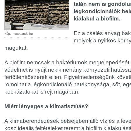
talán nem is gondolu
légkondicionálók be
kialakul a biofilm.
Ez a zselés anyag bakt
Kép: mosopanda.hu
melyek a nyirkos körny
magukat.
A biofilm nemcsak a baktériumok megtelepedését s
védelmet is nyújt nekik néhány környezeti hatáss
fertőtlenítőszerek ellen. Figyelmetlenségünk köv
romolhat a légkondicionáló hatékonysága, sőt, e
kockázatokat is rejt magában.
Miért lényeges a klímatisztítás?
A klímaberendezések belsejében álló víz és a leve
kosz ideális feltételeket teremt a biofilm kialakulás