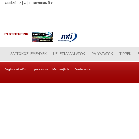
|
|
|
|
« előző
2
3
4
következő »
PARTNEREINK
SAJTÓKÖZLEMÉNYEK
ÜZLETI AJÁNLATOK
PÁLYÁZATOK
TIPPEK
Jogi tudnivalók
Impresszum
Médiaajánlat
Webmester