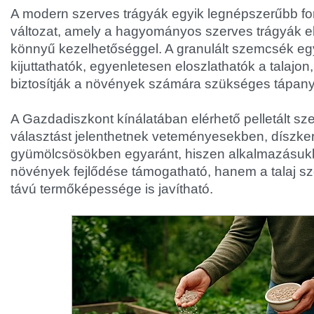
A modern szerves trágyák egyik legnépszerűbb for
változat, amely a hagyományos szerves trágyák el
könnyű kezelhetőséggel. A granulált szemcsék e
kijuttathatók, egyenletesen eloszlathatók a talajo
biztosítják a növények számára szükséges tápan
A Gazdadiszkont kínálatában elérhető pelletált sze
választást jelenthetnek veteményesekben, díszke
gyümölcsösökben egyaránt, hiszen alkalmazásuk
növények fejlődése támogatható, hanem a talaj s
távú termőképessége is javítható.