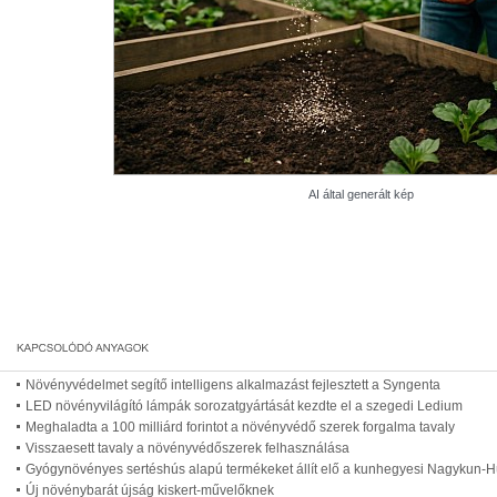
AI által generált kép
Növényvédelmet segítő intelligens alkalmazást fejlesztett a Syngenta
LED növényvilágító lámpák sorozatgyártását kezdte el a szegedi Ledium
Meghaladta a 100 milliárd forintot a növényvédő szerek forgalma tavaly
Visszaesett tavaly a növényvédőszerek felhasználása
Gyógynövényes sertéshús alapú termékeket állít elő a kunhegyesi Nagykun-Hú
Új növénybarát újság kiskert-művelőknek