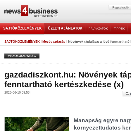
SAJTÓKÖZLEMÉNYEK
ÜZLETI AJÁNLATOK
PÁLYÁZATOK
TIPPEK
SAJTÓKÖZLEMÉNYEK
|
Mezőgazdaság
|
Növények táplálása: a jövő fenntartható 
MEZŐGAZDASÁG
gazdadiszkont.hu: Növények táp
fenntartható kertészkedése (x)
2026-06-10 09:53 |
Manapság egyre nagy
környezettudatos ker