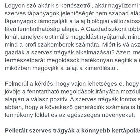
Legyen szó akár kis kertészetről, akár nagyüzemi 
szerves tápanyagok jelentőségét nem szabad aláb
tápanyagok támogatják a talaj biológiai változato
távú fenntarthatóság alapja. A Gazdadiszkont több
kínál, amelyek optimális megoldást nyújtanak min
mind a profi szakemberek számára. Miért is válasz
gazdák a szerves trágyák alkalmazását? Azért, me
természetbarát megoldások hatékonyan segítik a 
miközben megóvják a talajt a kimerüléstől.
Felmerül a kérdés, hogy vajon lehetséges-e, hogy
jövője a fenntartható megoldások irányába mozdul
alapján a válasz pozitív. A szerves trágyák fontos
abban, hogy a következő generációk számára is bi
termékeny földet és az egészséges növényeket.
Pelletált szerves trágyák a könnyebb kertápolá