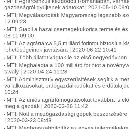
MTI: Agrárcenzus kezdődött Romániában, várható
gazdaságról gyűjtenek adatokat | 2021-05-10 09:
MTI: Megválasztották Magyarország legszebb szől
12 09:23
MTI: Stabil a hazai csemegekukorica termelés és 
08-11 09:00
MTI: Az agrártárca 5,5 milliárd forintot biztosít a k
lehetőségeinek javítására | 2020-06-22 10:41
MTI: Több állatot vágtak le az első negyedévben
MTI: Meghaladta a 100 milliárd forintot a növény
tavaly | 2020-04-24 11:28
MTI: Adminisztratív egyszerűsítések segítik a m
vállalkozásokat, erdőgazdálkodókat és erdőtulajd
10:24
MTI: Az uniós agrártámogatásokat továbbra is el
meg a gazdák | 2020-03-26 11:42
MTI: Nőtt a mezőgazdasági gépek beszerzésére fo
| 2020-03-23 08:48
MTI: Meghosszabbították az egyes tejtermékekre