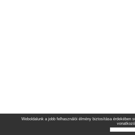
Weboldalunk a jobb felhasználói élmény biztosítása érdekében sü
vonatkozó