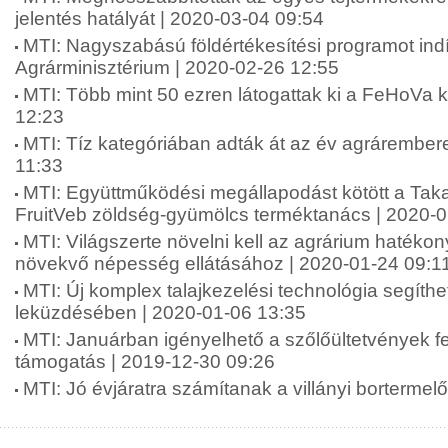
jelentés hatályát | 2020-03-04 09:54
MTI: Nagyszabású földértékesítési programot indí
Agrárminisztérium | 2020-02-26 12:55
MTI: Több mint 50 ezren látogattak ki a FeHoVa ki
12:23
MTI: Tíz kategóriában adták át az év agrárembere
11:33
MTI: Együttműködési megállapodást kötött a Tak
FruitVeb zöldség-gyümölcs terméktanács | 2020-0
MTI: Világszerte növelni kell az agrárium hatéko
növekvő népesség ellátásához | 2020-01-24 09:1
MTI: Új komplex talajkezelési technológia segíthe
leküzdésében | 2020-01-06 13:35
MTI: Januárban igényelhető a szőlőültetvények fe
támogatás | 2019-12-30 09:26
MTI: Jó évjáratra számítanak a villányi bortermel