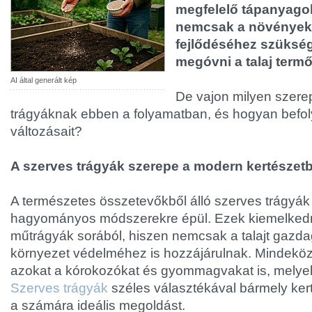
megfelelő tápanyagok
nemcsak a növények
fejlődéséhez szüksé
megóvni a talaj term
AI által generált kép
De vajon milyen szere
trágyáknak ebben a folyamatban, és hogyan befol
változásait?
A szerves trágyák szerepe a modern kertészet
A természetes összetevőkből álló szerves trágyá
hagyományos módszerekre épül. Ezek kiemelked
műtrágyák sorából, hiszen nemcsak a talajt gazda
környezet védelméhez is hozzájárulnak. Mindeköz
azokat a kórokozókat és gyommagvakat is, melyek 
Szerves trágyák
széles választékával bármely ker
a számára ideális megoldást.