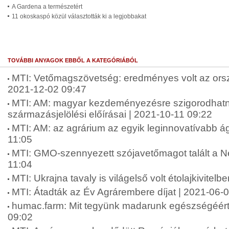
A Gardena a természetért
11 okoskaspó közül választották ki a legjobbakat
TOVÁBBI ANYAGOK EBBŐL A KATEGÓRIÁBÓL
MTI: Vetőmagszövetség: eredményes volt az ors
2021-12-02 09:47
MTI: AM: magyar kezdeményezésre szigorodhat
származásjelölési előírásai | 2021-10-11 09:22
MTI: AM: az agrárium az egyik leginnovatívabb á
11:05
MTI: GMO-szennyezett szójavetőmagot talált a N
11:04
MTI: Ukrajna tavaly is világelső volt étolajkivitel
MTI: Átadták az Év Agrárembere díjat | 2021-06-
humac.farm: Mit tegyünk madarunk egészségéért?
09:02