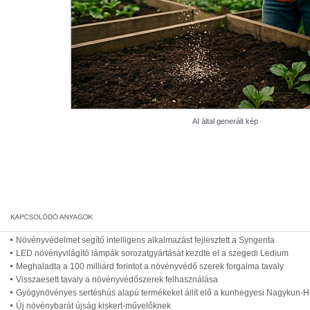
AI által generált kép
Növényvédelmet segítő intelligens alkalmazást fejlesztett a Syngenta
LED növényvilágító lámpák sorozatgyártását kezdte el a szegedi Ledium
Meghaladta a 100 milliárd forintot a növényvédő szerek forgalma tavaly
Visszaesett tavaly a növényvédőszerek felhasználása
Gyógynövényes sertéshús alapú termékeket állít elő a kunhegyesi Nagykun-Hú
Új növénybarát újság kiskert-művelőknek