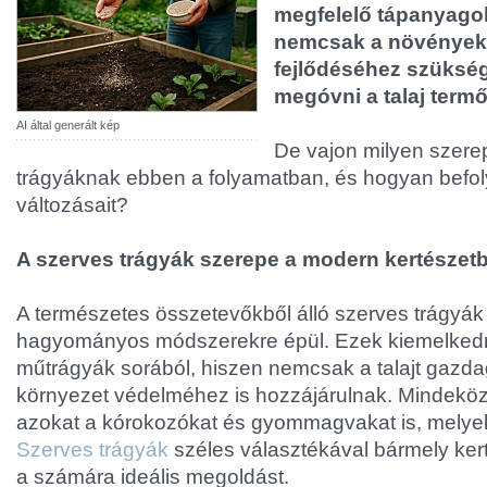
megfelelő tápanyagok
nemcsak a növények
fejlődéséhez szüksé
megóvni a talaj term
AI által generált kép
De vajon milyen szere
trágyáknak ebben a folyamatban, és hogyan befol
változásait?
A szerves trágyák szerepe a modern kertészet
A természetes összetevőkből álló szerves trágyá
hagyományos módszerekre épül. Ezek kiemelked
műtrágyák sorából, hiszen nemcsak a talajt gazda
környezet védelméhez is hozzájárulnak. Mindeköz
azokat a kórokozókat és gyommagvakat is, melyek 
Szerves trágyák
széles választékával bármely ker
a számára ideális megoldást.