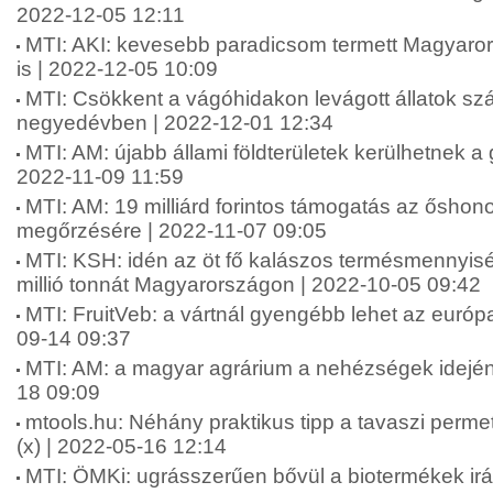
2022-12-05 12:11
MTI: AKI: kevesebb paradicsom termett Magyaror
is | 2022-12-05 10:09
MTI: Csökkent a vágóhidakon levágott állatok s
negyedévben | 2022-12-01 12:34
MTI: AM: újabb állami földterületek kerülhetnek 
2022-11-09 11:59
MTI: AM: 19 milliárd forintos támogatás az őshonos
megőrzésére | 2022-11-07 09:05
MTI: KSH: idén az öt fő kalászos termésmennyisé
millió tonnát Magyarországon | 2022-10-05 09:42
MTI: FruitVeb: a vártnál gyengébb lehet az európ
09-14 09:37
MTI: AM: a magyar agrárium a nehézségek idején i
18 09:09
mtools.hu: Néhány praktikus tipp a tavaszi perme
(x) | 2022-05-16 12:14
MTI: ÖMKi: ugrásszerűen bővül a biotermékek irá