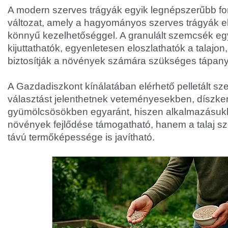
A modern szerves trágyák egyik legnépszerűbb for
változat, amely a hagyományos szerves trágyák el
könnyű kezelhetőséggel. A granulált szemcsék e
kijuttathatók, egyenletesen eloszlathatók a talajo
biztosítják a növények számára szükséges tápan
A Gazdadiszkont kínálatában elérhető pelletált sze
választást jelenthetnek veteményesekben, díszke
gyümölcsösökben egyaránt, hiszen alkalmazásuk
növények fejlődése támogatható, hanem a talaj s
távú termőképessége is javítható.