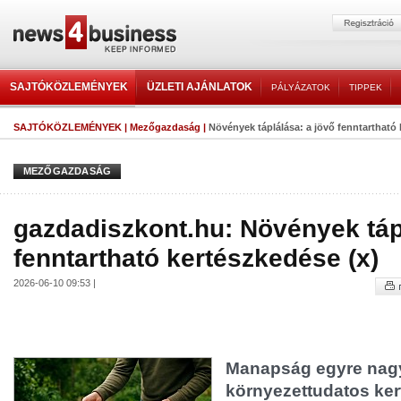
SAJTÓKÖZLEMÉNYEK
ÜZLETI AJÁNLATOK
PÁLYÁZATOK
TIPPEK
SAJTÓKÖZLEMÉNYEK
|
Mezőgazdaság
|
Növények táplálása: a jövő fenntartható 
MEZŐGAZDASÁG
gazdadiszkont.hu: Növények táp
fenntartható kertészkedése (x)
2026-06-10 09:53 |
Manapság egyre nagy
környezettudatos ker