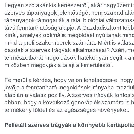
Legyen szó akár kis kertészetről, akár nagyüzemi 
szerves tápanyagok jelentőségét nem szabad aláb
tápanyagok támogatják a talaj biológiai változato
távú fenntarthatóság alapja. A Gazdadiszkont több
kínál, amelyek optimális megoldást nyújtanak min
mind a profi szakemberek számára. Miért is válasz
gazdák a szerves trágyák alkalmazását? Azért, me
természetbarát megoldások hatékonyan segítik a 
miközben megóvják a talajt a kimerüléstől.
Felmerül a kérdés, hogy vajon lehetséges-e, hogy
jövője a fenntartható megoldások irányába mozdul
alapján a válasz pozitív. A szerves trágyák fontos
abban, hogy a következő generációk számára is bi
termékeny földet és az egészséges növényeket.
Pelletált szerves trágyák a könnyebb kertápolá