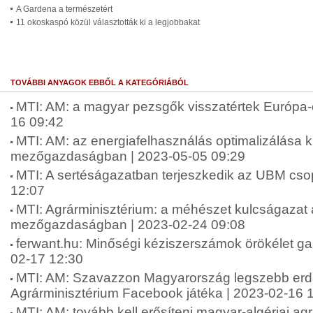
A Gardena a természetért
11 okoskaspó közül választották ki a legjobbakat
TOVÁBBI ANYAGOK EBBŐL A KATEGÓRIÁBÓL
MTI: AM: a magyar pezsgők visszatértek Európa-
16 09:42
MTI: AM: az energiafelhasználás optimalizálása 
mezőgazdaságban | 2023-05-05 09:29
MTI: A sertéságazatban terjeszkedik az UBM csop
12:07
MTI: Agrárminisztérium: a méhészet kulcságazat
mezőgazdaságban | 2023-02-24 09:08
ferwant.hu: Minőségi kéziszerszámok örökélet gar
02-17 12:30
MTI: AM: Szavazzon Magyarország legszebb erdej
Agrárminisztérium Facebook játéka | 2023-02-16 
MTI: AM: tovább kell erősíteni magyar-algériai ag