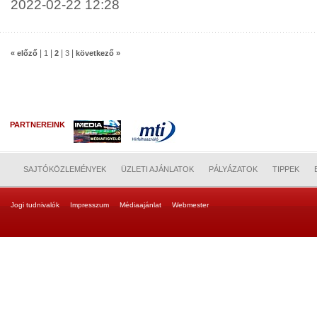
2022-02-22 12:28
|
|
|
|
« előző
1
2
3
következő »
PARTNEREINK
SAJTÓKÖZLEMÉNYEK
ÜZLETI AJÁNLATOK
PÁLYÁZATOK
TIPPEK
Jogi tudnivalók
Impresszum
Médiaajánlat
Webmester