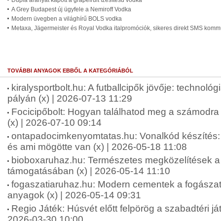
Dupla aranyat kapott a grapefruit ízesítésű vodka
A Grey Budapest új ügyfele a Nemiroff Vodka
Modern üvegben a világhírű BOLS vodka
Metaxa, Jägermeister és Royal Vodka italpromóciók, sikeres direkt SMS komm
TOVÁBBI ANYAGOK EBBŐL A KATEGÓRIÁBÓL
kiralysportbolt.hu: A futballcipők jövője: technológ
pályán (x) | 2026-07-13 11:29
Focicipőbolt: Hogyan találhatod meg a számodra 
(x) | 2026-07-10 09:14
ontapadocimkenyomtatas.hu: Vonalkód készíté
és ami mögötte van (x) | 2026-05-18 11:08
bioboxaruhaz.hu: Természetes megközelítések a f
támogatásában (x) | 2026-05-14 11:10
fogaszatiaruhaz.hu: Modern cementek a fogásza
anyagok (x) | 2026-05-14 09:31
Regio Játék: Húsvét előtt felpörög a szabadtéri ját
2026-03-30 10:00