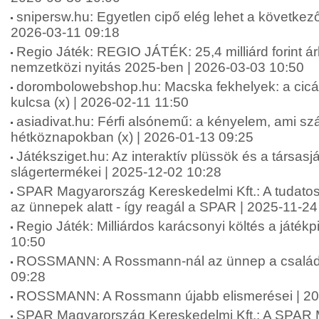
snipersw.hu: Egyetlen cipő elég lehet a következő
2026-03-11 09:18
Regio Játék: REGIO JÁTÉK: 25,4 milliárd forint á
nemzetközi nyitás 2025-ben | 2026-03-03 10:50
dorombolowebshop.hu: Macska fekhelyek: a cic
kulcsa (x) | 2026-02-11 11:50
asiadivat.hu: Férfi alsónemű: a kényelem, ami sz
hétköznapokban (x) | 2026-01-13 09:25
Játéksziget.hu: Az interaktív plüssök és a társas
slágertermékei | 2025-12-02 10:28
SPAR Magyarország Kereskedelmi Kft.: A tudatos
az ünnepek alatt - így reagál a SPAR | 2025-11-24
Regio Játék: Milliárdos karácsonyi költés a játék
10:50
ROSSMANN: A Rossmann-nál az ünnep a családró
09:28
ROSSMANN: A Rossmann újabb elismerései | 20
SPAR Magyarország Kereskedelmi Kft.: A SPAR