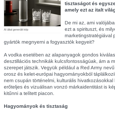
tisztaságot és egysz
amely ezt az italt vilá
De mi az, ami valójába
ezt a spirituszt, és mil
AI által generált kép
marketingstratégiával 
gyártók megnyerni a fogyasztók kegyeit?
A vodka esetében az alapanyagok gondos kiválasz
desztillációs technikák kulcsfontosságúak, ám a ma
szerepet játszik. Vegyük például a Red Army nevű
orosz és kelet-európai hagyományokból táplálkozi
nem csupán történelmi, kulturális hivatkozásokkal
erőteljes és vizuálisan vonzó márkaidentitást is k
kitűnni a telített piacon.
Hagyományok és tisztaság