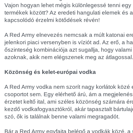
Vajon hogyan lehet mégis különlegessé tenni egy i
termékek között? Az eredeti hangulati elemek és 
kapcsolódó érzelmi kötődések révén!
A Red Army elnevezés nemcsak a múlt katonai erej
jelenkori piaci versenyben is víziót ad. Az erő, a
őszinteség kombinációja azt sugallja, hogy valami 
azoknak, akik nem elégszenek meg az átlagossal
Közönség és kelet-európai vodka
A Red Army vodka nem szorít nagy korlátok közé e
csoportot sem. Egy elérhető árú, ám a megjelené
érzetet keltő ital, ami széles közönség számára ér
kezdő vodkafogyasztókról, akár tapasztalt bártula
szó, ők is találnak benne valami megragadót.
Bár a Red Army egyfajta belépő a vodkák közé, a 