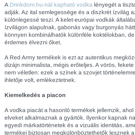
A
Drinkdom.hu-nál kapható vodka
lényegét a tisz
adják. Az ital semlegessége és a diszkrét ízvilág 
különlegessé teszi. A kelet-európai vodkák általá
ízvilágon alapulnak, gabonás vagy burgonyás hátté
könnyen kombinálhatók különféle koktélokban, de t
érdemes élvezni őket.
A Red Army termékek is ezt az autentikus megközel
dizájn minimalista, mégis erőteljes. A vörös, feket
nem véletlen: ezek a színek a szovjet történelem
ihletője volt, emlékeztetnek.
Kiemelkedés a piacon
A vodka piacát a hasonló termékek jellemzik, aho
elveket alkalmaznak a gyártók. Ilyenkor kapnak n
egyedi márkatörténetek és a vizuális identitás, am
termékei biztosan megkülönböztethetők lesznek a 