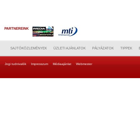
PARTNEREINK
SAJTÓKÖZLEMÉNYEK
ÜZLETI AJÁNLATOK
PÁLYÁZATOK
TIPPEK
Jogi tudnivalók
Impresszum
Médiaajánlat
Webmester