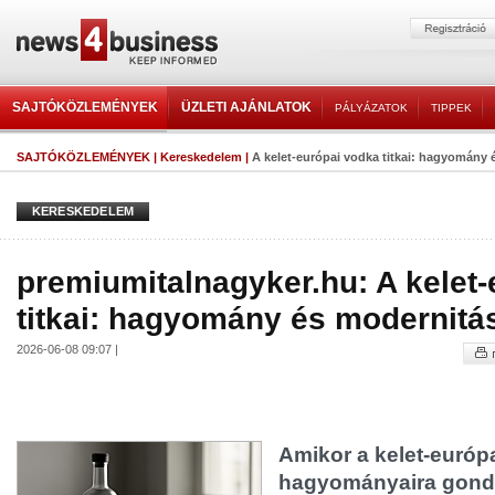
SAJTÓKÖZLEMÉNYEK
ÜZLETI AJÁNLATOK
PÁLYÁZATOK
TIPPEK
SAJTÓKÖZLEMÉNYEK
|
Kereskedelem
|
A kelet-európai vodka titkai: hagyomány 
KERESKEDELEM
premiumitalnagyker.hu: A kelet
titkai: hagyomány és modernitás
2026-06-08 09:07 |
Amikor a kelet-európ
hagyományaira gondol