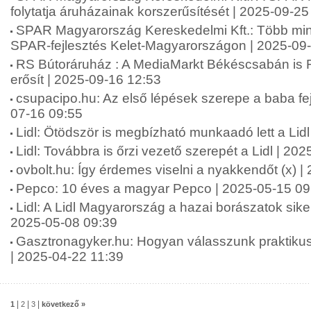
folytatja áruházainak korszerűsítését | 2025-09-25
SPAR Magyarország Kereskedelmi Kft.: Több mint 2
SPAR-fejlesztés Kelet-Magyarországon | 2025-09
RS Bútoráruház : A MediaMarkt Békéscsabán is 
erősít | 2025-09-16 12:53
csupacipo.hu: Az első lépések szerepe a baba fej
07-16 09:55
Lidl: Ötödször is megbízható munkaadó lett a Lid
Lidl: Továbbra is őrzi vezető szerepét a Lidl | 20
ovbolt.hu: Így érdemes viselni a nyakkendőt (x) 
Pepco: 10 éves a magyar Pepco | 2025-05-15 09
Lidl: A Lidl Magyarország a hazai borászatok siker
2025-05-08 09:39
Gasztronagyker.hu: Hogyan válasszunk praktikus
| 2025-04-22 11:39
|
|
|
1
2
3
következő »