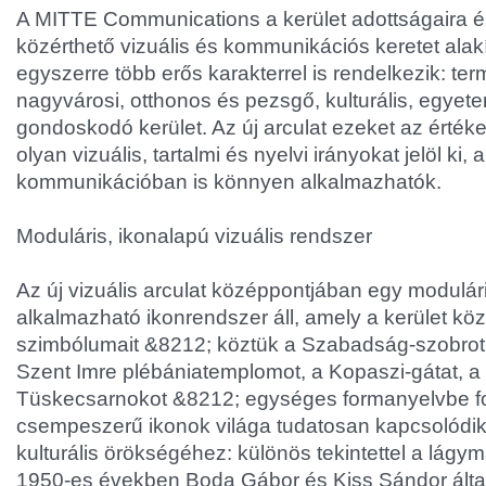
A MITTE Communications a kerület adottságaira é
közérthető vizuális és kommunikációs keretet alakí
egyszerre több erős karakterrel is rendelkezik: te
nagyvárosi, otthonos és pezsgő, kulturális, egyete
gondoskodó kerület. Az új arculat ezeket az értéke
olyan vizuális, tartalmi és nyelvi irányokat jelöl k
kommunikációban is könnyen alkalmazhatók.
Moduláris, ikonalapú vizuális rendszer
Az új vizuális arculat középpontjában egy modulá
alkalmazható ikonrendszer áll, amely a kerület kö
szimbólumait &
8212; köztük a Szabadság-szobrot,
Szent Imre plébániatemplomot, a Kopaszi-gátat, a 
Tüskecsarnokot &
8212; egységes formanyelvbe fo
csempeszerű ikonok világa tudatosan kapcsolódik
kulturális örökségéhez: különös tekintettel a lágy
1950-es években Boda Gábor és Kiss Sándor által k