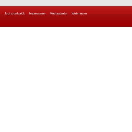
Jogi tudnivalók
Impresszum
Médiaajánlat
Webmester