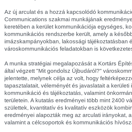
Az új arculat és a hozzá kapcsolódó kommunikáci
Communications szakmai munkájának eredménye
keretében a kerület kommunikációja egységes, koh
kommunikációs rendszerbe került, amely a később
imázskampányokban, lakossági tájékoztatásban 
városkommunikációs feladatokban is következete
A munka stratégiai megalapozását a Kortárs Építé
által végzett "Mit gondolsz Újbudáról?" városkom
jelentette, melynek célja az volt, hogy feltérképez
tapasztalatait, véleményét és javaslatait a kerületi 
kommunikáció és tájékoztatás, valamint önkormány
területein. A kutatás eredményei több mint 2400 
születtek, kvantitatív és kvalitatív eszközök kombi
eredményei alapozták meg az arculati irányokat, a
valamint a célcsoportok és kommunikációs hívósz