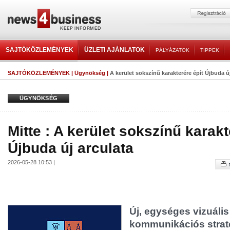
SAJTÓKÖZLEMÉNYEK
ÜZLETI AJÁNLATOK
PÁLYÁZATOK
TIPPEK
SAJTÓKÖZLEMÉNYEK
|
Ügynökség
|
A kerület sokszínű karakterére épít Újbuda ú
ÜGYNÖKSÉG
Mitte : A kerület sokszínű karakt
Újbuda új arculata
2026-05-28 10:53 |
Új, egységes vizuális
kommunikációs straté