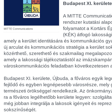
Budapest XI. kerület
A MITTE Communication
rendszer kutatási alap
folyamatot a Kortárs É
MITTE Communications
(KÉK) átfogó lakossági
amely a kerület identitására és kommunikációs gyak
új arculat és kommunikációs stratégia a kerület so
közérthető, szerethető és szakmailag megalapozot
amely a lakossági tájékoztatástól az imázskampá
városkommunikációs feladatban következetesen 
Budapest XI. kerülete, Újbuda, a főváros egyik l
fejlődő és egyben legnépesebb városrésze, mely g
természeti örökséggel rendelkezik. Az önkormányz
ra a főváros legélhetőbb kerülete legyen: szolgál
még jobban integrálja a lakosok igényeit és repreze
sokszínűségét.