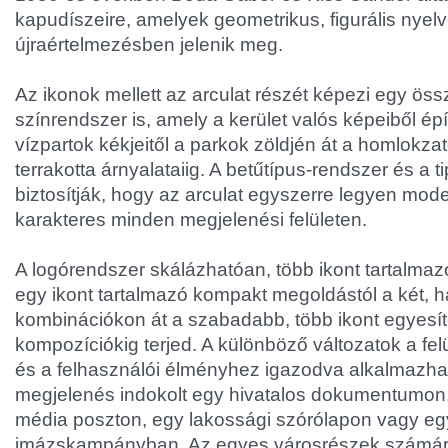
kapudíszeire, amelyek geometrikus, figurális nyelv
újraértelmezésben jelenik meg.
Az ikonok mellett az arculat részét képezi egy ös
színrendszer is, amely a kerület valós képeiből ép
vízpartok kékjeitől a parkok zöldjén át a homlokza
terrakotta árnyalataiig. A betűtípus-rendszer és a t
biztosítják, hogy az arculat egyszerre legyen mode
karakteres minden megjelenési felületen.
A logórendszer skálázhatóan, több ikont tartalmazó
egy ikont tartalmazó kompakt megoldástól a két, 
kombinációkon át a szabadabb, több ikont egyesí
kompozíciókig terjed. A különböző változatok a fel
és a felhasználói élményhez igazodva alkalmazha
megjelenés indokolt egy hivatalos dokumentumon,
média poszton, egy lakossági szórólapon vagy e
imázskampányban. Az egyes városrészek számár