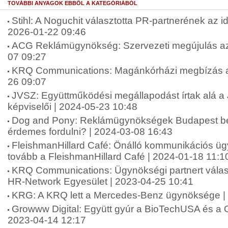
TOVÁBBI ANYAGOK EBBŐL A KATEGÓRIÁBÓL
Stihl: A Noguchit választotta PR-partnerének az 
2026-01-22 09:46
ACG Reklámügynökség: Szervezeti megújulás az
07 09:27
KRQ Communications: Magánkórházi megbízás a
26 09:07
JVSZ: Együttműködési megállapodást írtak alá 
képviselői | 2024-05-23 10:48
Dog and Pony: Reklámügynökségek Budapest be
érdemes fordulni? | 2024-03-08 16:43
FleishmanHillard Café: Önálló kommunikációs ü
tovább a FleishmanHillard Café | 2024-01-18 11:1
KRQ Communications: Ügynökségi partnert válas
HR-Network Egyesület | 2023-04-25 10:41
KRG: A KRQ lett a Mercedes-Benz ügynöksége |
Growww Digital: Együtt gyúr a BioTechUSA és a G
2023-04-14 12:17