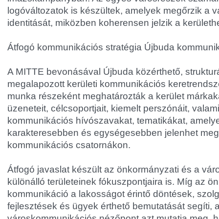
logóváltozatok is készültek, amelyek megőrzik a 
identitását, miközben koherensen jelzik a kerülethe
Átfogó kommunikációs stratégia Újbuda kommuni
A MITTE bevonásával Újbuda közérthető, strukturá
megalapozott kerületi kommunikációs keretrendszert
munka részeként meghatározták a kerület márkaka
üzeneteit, célcsoportjait, kiemelt perszónáit, valam
kommunikációs hívószavakat, tematikákat, amelye
karakteresebben és egységesebben jelenhet meg
kommunikációs csatornákon.
Átfogó javaslat készült az önkormányzati és a v
különálló területeinek fókuszpontjaira is. Míg az 
kommunikáció a lakosságot érintő döntések, szolg
fejlesztések és ügyek érthető bemutatását segíti, 
városkommunikációs nézőpont azt mutatja meg, h