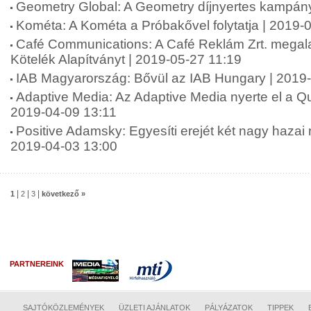
Geometry Global: A Geometry díjnyertes kampán
Kométa: A Kométa a Próbakővel folytatja | 2019-
Café Communications: A Café Reklám Zrt. megala
Kötelék Alapítványt | 2019-05-27 11:19
IAB Magyarország: Bővül az IAB Hungary | 2019
Adaptive Media: Az Adaptive Media nyerte el a Qub
2019-04-09 13:11
Positive Adamsky: Egyesíti erejét két nagy haza
2019-04-03 13:00
|
|
|
1
2
3
következő »
PARTNEREINK
SAJTÓKÖZLEMÉNYEK
ÜZLETI AJÁNLATOK
PÁLYÁZATOK
TIPPEK