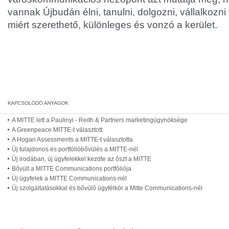
vannak Újbudán élni, tanulni, dolgozni, vállalkozni
miért szerethető, különleges és vonzó a kerület.
A MITTE lett a Paulinyi - Reith & Partners marketingügynöksége
A Greenpeace MITTE-t választott
A Hogan Assessments a MITTE-t választotta
Új tulajdonos és portfólióbővülés a MITTE-nél
Új irodában, új ügyfelekkel kezdte az őszt a MITTE
Bővült a MITTE Communications portfóliója
Új ügyfelek a MITTE Communications-nél
Új szolgáltatásokkal és bővülő ügyfélkör a Mitte Communications-nél