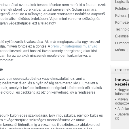
Logiszti
ndazonáltal az ablakok beszerelésekor nem merül ki a feladat: ezek
Felelőss
 elemek időről időre karbantartást igényelnek. Sokan számára
glepő lehet, de a műanyag ablakok rendszeres beállítása alapvető
Kultúra
 optimális működés érdekében. Vajon miért van erre szükség, és
Környez
gyan végezhetjük el ezt a feladatot?
Technol
Élelmisz
lő nyílászárók kiválasztása. Aki már megtapasztalta egy rosszul
Outdoor/
ja, milyen fontos ez a döntés. A
prémium kategóriás műanyag
Média
l rendelkeznek, ami hosszú távon komoly energiamegtakarítást
an, ha az ablakok nincsenek megfelelően karbantartva, a
romolhat.
ge
ezethet megereszkedéshez vagy elmozduláshoz, ami a
Innova
beáramlik télen, és a nyári hőség sem marad kívül. Emellett a
kezelés
hatnak, amelyek további kellemetlenségeket idézhetnek elő a lakók
Hogyan
előfordul, és csökkenti az otthon kényelmét, így a rendszeres
látáspro
Milyen 
dolgozó
Állásk
Babérme
günk különleges szaktudásra. Egy imbuszkulcs, egy torx kulcs és
(x)
en elvégezhetjük a szükséges módosításokat. Az ablak
eresztül történik, míg a vízszintes illesztődést az ablakkerettel