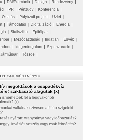
ka
|
DM/Promóció
|
Design
|
Rendezvény
|
ég
|
PR
|
Pénzügy
|
Konferencia
|
|
Oktatás
|
Pályázati projekt
|
Üzlet
|
et
|
Támogatás
|
Digitalizáció
|
Energia
|
ógia
|
Statisztika
|
Építőipar
|
eripar
|
Mezőgazdaság
|
Ingatlan
|
Egyéb
|
indoor
|
Idegenforgalom
|
Szponzoráció
|
|
Járműipar
|
Tőzsde
|
tív megoldások a csapadékvíz
ére: szikkasztó alagutak (x)
 ismerhetőek fel a leggyakoribb
blémák? (x)
munkát vállalnak szívesen a fülöp-szigeteki
k?
eresés nyáron: Aranybánya vagy időpazarlás?
ggy: inváziós veszély vagy csak félreértés?