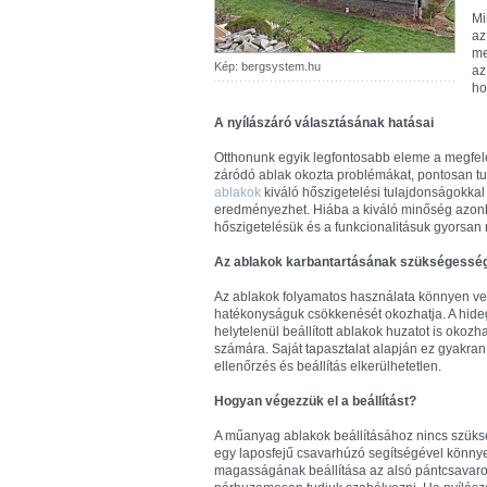
Mi
az
me
Kép: bergsystem.hu
az
ho
A nyílászáró választásának hatásai
Otthonunk egyik legfontosabb eleme a megfele
záródó ablak okozta problémákat, pontosan tud
ablakok
kiváló hőszigetelési tulajdonságokka
eredményezhet. Hiába a kiváló minőség azonb
hőszigetelésük és a funkcionalitásuk gyorsan 
Az ablakok karbantartásának szükségessé
Az ablakok folyamatos használata könnyen v
hatékonyságuk csökkenését okozhatja. A hideg 
helytelenül beállított ablakok huzatot is okoz
számára. Saját tapasztalat alapján ez gyakran 
ellenőrzés és beállítás elkerülhetetlen.
Hogyan végezzük el a beállítást?
A műanyag ablakok beállításához nincs szüksé
egy laposfejű csavarhúzó segítségével könny
magasságának beállítása az alsó pántcsavaron k