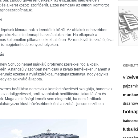
árónk zárógörgővel rendelkezik, az évszaknak megfelelően
 és a keret közötti szorítóerőt. Ezzel nemcsak az otthoni komfortot
meghosszabbíthatjuk.
ei
 a lépések kimaradnak a teendőink közül. Az ablakok nehezebben
ágot okozhat mindennapi használatuk során. Ha elkopnak a
os kellemetlen pillanatot okozhat télen. Ez rendkívül frusztráló, és a
 is megjelenhet bizonyos helyeken.
tás
ly Schüco német márkájú profilrendszerekkel foglalkozik,
terén. A hangsúly azonban nem csak a kiváló termékeken, hanem a
beruház ezekbe a nyílászárókba, megtapasztalhatja, hogy egy kis
vízelv
egy ablak kiváló állapota.
pajzsmir
zeres beállítása nemcsak a komfort növelését szolgálja, hanem az
z odafigyeléssel, amit az ablakok beállítására, takarítására és
munkavá
árunk. Maga a minőségi termék sem elegendő, ha nem fordítunk
dísznöv
valahányszor kicsit hűvösebbnek érzi a szobát, jusson eszébe a
holnap
italcsom
futballc