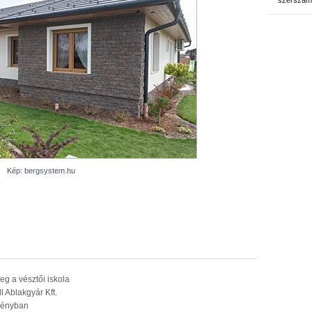
szerszám
Kép: bergsystem.hu
eg a vésztői iskola
l Ablakgyár Kft.
ményban