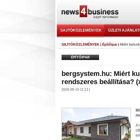
SAJTÓKÖZLEMÉNYEK
ÜZLETI AJÁNLA
SAJTÓKÖZLEMÉNYEK
|
Építőipar
|
Miért kulcs
ÉPÍTŐIPAR
bergsystem.hu: Miért k
rendszeres beállítása? (
2026-05-15 11:13 |
Mi
me
A 
ot
en