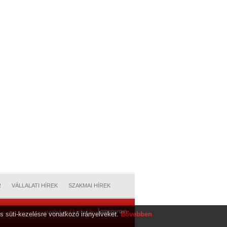
R
VÁLLALATI HÍREK
SZAKMAI HÍREK
s süti-kezelésre vonatkozó irányelveket.
Bővebben