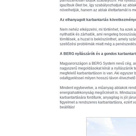
párhuzamosan tudjuk szabályozni. Ha nyílász
igazítsuk őket be, így szabályozhatjuk az ablak
növelhetjük, hanem az ablak élettartamát is 
Az elhanyagolt karbantartás következmény
Nem nehéz elképzelni, mi történhet, ha ezek
nyithatók és zárhatók, ami rengeteg bosszús
tömítések, a huzat is beköszönthet, amely szám
szellőzési problémák miatt még a penészedés
A BERG nyílászárók és a gondos karbantar
Magyarországon a BERG System nevű cég, ame
nagyszerű megoldásokat kínál a nyílászárók 
megfelelő karbantartáson is van. Aki egyszer 
odafigyeléssel milyen hosszú távon élvezhető 
Mindent egybevetve, a műanyag ablakok rends
energiahatékonyság megőrzését is. Mindazzal a
karbantartására fordítunk, anyagilag is jól j
figyelmet a rendszeres karbantartásra, ezért 
beállítás!