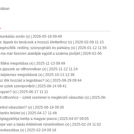
biában
L
munkálás során (x) | 2026-05-18 09:49
s: tippek és tanácsok a hosszú élettarthoz (x) | 2026-02-09 11:15
iegészítők: redőny, szúnyogháló és párkány (x) | 2026-01-12 11:55
ma már tízezren alakítják együtt a szakma jövőjét | 2026-01-06
fűtési megoldása (x) | 2025-11-13 09:49
k és gipszek az otthonodban (x) | 2025-11-12 11:24
l talplemez megoldások (x) | 2025-10-13 12:38
 illik hozzád a legjobban? (x) | 2025-08-29 09:44
vei üzleti szempontból | 2025-08-14 09:41
hogyan? (x) | 2025-06-17 11:11
t otthonhoz – üzleti szemmel is megtérülő választás (x) | 2025-06-
elést választani? (x) | 2025-06-16 09:30
artós felület (x) | 2025-04-17 11:48
gyártója belép a magyar piacra | 2025-04-07 09:05
epe van a lakás értékének növelésében (x) | 2025-02-24 11:02
 kiválasztása (x) | 2025-02-24 09:18