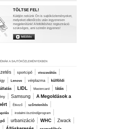
TÖLTSE FEL!
Küldjön nekünk Ön is sajtóközleményeket,
melyeket ellenőrzés után ingyenesen
megjelenítünk! A feltöltéshez regisztráció
szükséges, ami szintén ingyenes!
|
|
|
ezetés
sportcipő
visszaváltás
|
|
|
igy
vérplazma
külföldi
Lenovo
|
|
|
|
LIDL
llalás
látás
Mastercard
|
|
Samsung
A Megoldások a
ény
|
|
|
ért
Étkező
szőrtelenítés
|
|
agolás
irodalmi ösztöndíjprogram
|
|
|
|
urbanizáció
WHC
Zwack
ipő
|
|
Álláskeresés
csapadékvíz