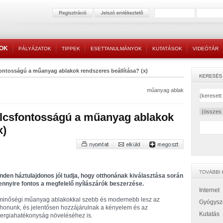
TOK
PÁLYÁZATOK
TIPPEK
ESETTANULMÁNYOK
KUTATÁSOK
VIDEÓTÁR
fontosságú a műanyag ablakok rendszeres beállítása? (x)
műanyag ablak
ulcsfontosságú a műanyag ablakok
x)
nden háztulajdonos jól tudja, hogy otthonának kiválasztása során
nnyire fontos a megfelelő nyílászárók beszerzése.
Internet
minőségi műanyag ablakokkal szebb és modernebb lesz az
Gyógysz
thonunk, és jelentősen hozzájárulnak a kényelem és az
Kutatás
ergiahatékonyság növeléséhez is.