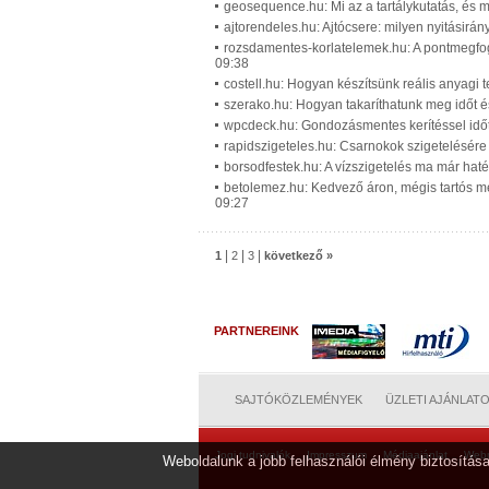
geosequence.hu: Mi az a tartálykutatás, és m
ajtorendeles.hu: Ajtócsere: milyen nyitásirán
rozsdamentes-korlatelemek.hu: A pontmegfogá
09:38
costell.hu: Hogyan készítsünk reális anyagi 
szerako.hu: Hogyan takaríthatunk meg időt é
wpcdeck.hu: Gondozásmentes kerítéssel időt 
rapidszigeteles.hu: Csarnokok szigetelésére
borsodfestek.hu: A vízszigetelés ma már hat
betolemez.hu: Kedvező áron, mégis tartós me
09:27
|
|
|
1
2
3
következő »
PARTNEREINK
SAJTÓKÖZLEMÉNYEK
ÜZLETI AJÁNLAT
Jogi tudnivalók
Impresszum
Médiaajánlat
Web
Weboldalunk a jobb felhasználói élmény biztosítása