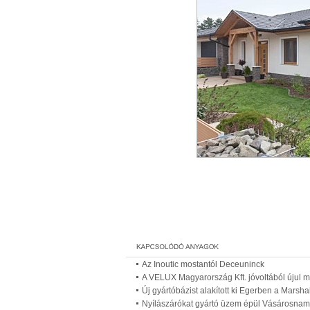
Az Inoutic mostantól Deceuninck
A VELUX Magyarország Kft. jóvoltából újul m
Új gyártóbázist alakított ki Egerben a Marshal
Nyílászárókat gyártó üzem épül Vásárosna