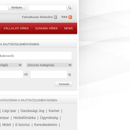
VÁLLALATI HÍREK
SZAKMAI HÍREK
NEWS
-tól
-ig
|
Légi ipar
|
Gazdasági Jog
|
Karrier
|
eripar
|
Hirdető/márka
|
Ügynökség
|
|
Mobil
|
E-biznisz
|
Kereskedelem
|