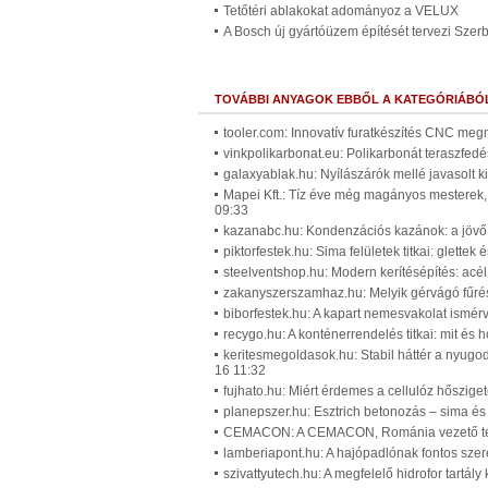
Tetőtéri ablakokat adományoz a VELUX
A Bosch új gyártóüzem építését tervezi Szer
TOVÁBBI ANYAGOK EBBŐL A KATEGÓRIÁBÓ
tooler.com: Innovatív furatkészítés CNC meg
vinkpolikarbonat.eu: Polikarbonát teraszfedé
galaxyablak.hu: Nyílászárók mellé javasolt k
Mapei Kft.: Tíz éve még magányos mesterek, 
09:33
kazanabc.hu: Kondenzációs kazánok: a jövő 
piktorfestek.hu: Sima felületek titkai: glette
steelventshop.hu: Modern kerítésépítés: acé
zakanyszerszamhaz.hu: Melyik gérvágó fűrész
biborfestek.hu: A kapart nemesvakolat ismér
recygo.hu: A konténerrendelés titkai: mit és 
keritesmegoldasok.hu: Stabil háttér a nyugod
16 11:32
fujhato.hu: Miért érdemes a cellulóz hősziget
planepszer.hu: Esztrich betonozás – sima és t
CEMACON: A CEMACON, Románia vezető tégla
lamberiapont.hu: A hajópadlónak fontos szer
szivattyutech.hu: A megfelelő hidrofor tartály