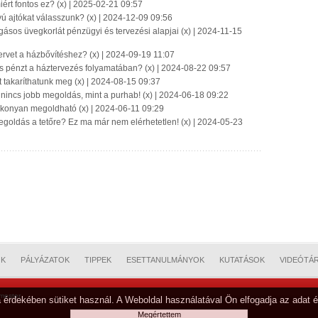
iért fontos ez? (x) | 2025-02-21 09:57
yú ajtókat válasszunk? (x) | 2024-12-09 09:56
sos üvegkorlát pénzügyi és tervezési alapjai (x) | 2024-11-15
tervet a házbővítéshez? (x) | 2024-09-19 11:07
s pénzt a háztervezés folyamatában? (x) | 2024-08-22 09:57
takaríthatunk meg (x) | 2024-08-15 09:37
 nincs jobb megoldás, mint a purhab! (x) | 2024-06-18 09:22
ékonyan megoldható (x) | 2024-06-11 09:29
goldás a tetőre? Ez ma már nem elérhetetlen! (x) | 2024-05-23
OK
PÁLYÁZATOK
TIPPEK
ESETTANULMÁNYOK
KUTATÁSOK
VIDEÓTÁ
mester
 érdekében sütiket használ. A Weboldal használatával Ön elfogadja az adat é