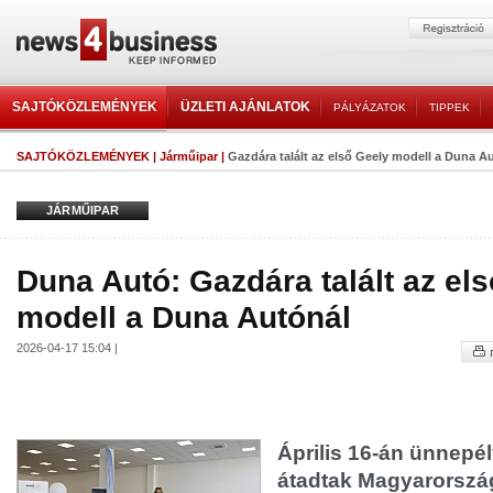
SAJTÓKÖZLEMÉNYEK
ÜZLETI AJÁNLATOK
PÁLYÁZATOK
TIPPEK
SAJTÓKÖZLEMÉNYEK
|
Járműipar
|
Gazdára talált az első Geely modell a Duna A
JÁRMŰIPAR
Duna Autó: Gazdára talált az el
modell a Duna Autónál
2026-04-17 15:04 |
Április 16-án ünnepél
átadtak Magyarorszá