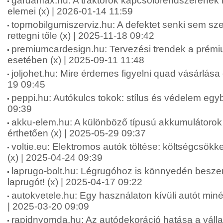
gardamax.hu: A traktorok kapcsolórendszerének 
elemei (x) | 2026-01-14 11:59
topmobilgumiszerviz.hu: A defektet senki sem szer
rettegni tőle (x) | 2025-11-18 09:42
premiumcardesign.hu: Tervezési trendek a prémi
esetében (x) | 2025-09-11 11:48
joljohet.hu: Mire érdemes figyelni quad vásárlása e
19 09:45
peppi.hu: Autókulcs tokok: stílus és védelem egy
09:39
akku-elem.hu: A különböző típusú akkumulátorok
érthetően (x) | 2025-05-29 09:37
voltie.eu: Elektromos autók töltése: költségcsökk
(x) | 2025-04-24 09:39
laprugo-bolt.hu: Légrugóhoz is könnyedén besze
laprugót! (x) | 2025-04-17 09:22
autokvetele.hu: Egy használaton kívüli autót minél 
| 2025-03-20 09:09
rapidnyomda.hu: Az autódekoráció hatása a váll