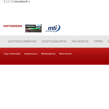
|
|
|
1
2
3
következő »
PARTNEREINK
SAJTÓKÖZLEMÉNYEK
ÜZLETI AJÁNLATOK
PÁLYÁZATOK
TIPPEK
Jogi tudnivalók
Impresszum
Médiaajánlat
Webmester