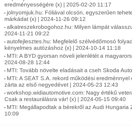
eredményességére (x) | 2025-02-20 11:17
jolnyomjuk.hu: Fóliával olcsón, egyszerűen tehet
márkádat (x) | 2024-11-26 09:12
alkatreszekrobogohoz.hu: Milyen lámpát válasszu
2024-11-21 09:22
autofejlesztes.hu: Megfelelő szélvédőmosó folya
kényelmes autózáshoz (x) | 2024-10-14 11:18
MTI: A BYD gyorsan növeli jelenlétét a magyarors
2024-08-28 12:44
MTI: Tovább növelte eladásait a cseh Skoda Auto
MTI: A SEAT S.A. rekord működési eredménnyel é
zárta az első negyedévet | 2024-05-23 12:43
workshop.widiautomotive.com: Nagy értékű vete
Csak a restaurálásra vár! (x) | 2024-05-15 09:40
MTI: Megállapodtak a bérekről az Audi Hungaria Z
10:09