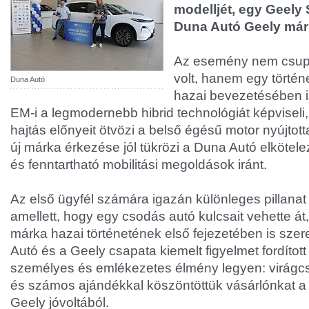
modelljét, egy Geely 
Duna Autó Geely má
Az esemény nem csup
volt, hanem egy történ
Duna Autó
hazai bevezetésében i
EM-i a legmodernebb hibrid technológiát képviseli
hajtás előnyeit ötvözi a belső égésű motor nyújtot
új márka érkezése jól tükrözi a Duna Autó elkötele
és fenntartható mobilitási megoldások iránt.
Az első ügyfél számára igazán különleges pillanat v
amellett, hogy egy csodás autó kulcsait vehette át,
márka hazai történetének első fejezetében is szer
Autó és a Geely csapata kiemelt figyelmet fordított
személyes és emlékezetes élmény legyen: virágcs
és számos ajándékkal köszöntöttük vásárlónkat a
Geely jóvoltából.