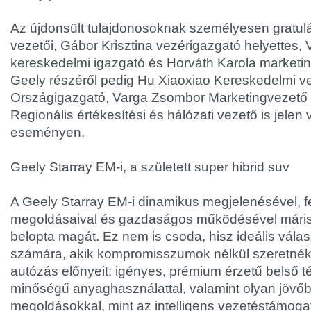
Az újdonsült tulajdonosoknak személyesen gratul
vezetői, Gábor Krisztina vezérigazgató helyettes,
kereskedelmi igazgató és Horváth Karola marketi
Geely részéről pedig Hu Xiaoxiao Kereskedelmi 
Országigazgató, Varga Zsombor Marketingvezető
Regionális értékesítési és hálózati vezető is jelen 
eseményen.
Geely Starray EM-i, a született super hibrid suv
A Geely Starray EM-i dinamikus megjelenésével, fej
megoldásaival és gazdaságos működésével máris
belopta magát. Ez nem is csoda, hisz ideális vál
számára, akik kompromisszumok nélkül szeretnék
autózás előnyeit: igényes, prémium érzetű belső t
minőségű anyaghasználattal, valamint olyan jövőb
megoldásokkal, mint az intelligens vezetéstámoga