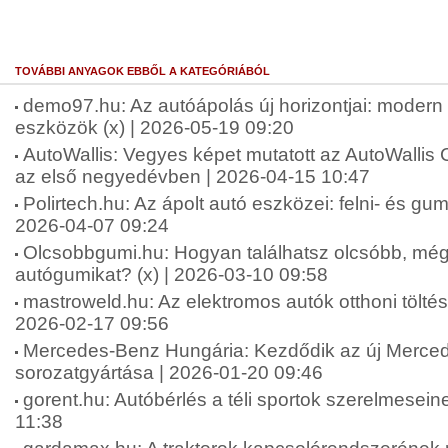
TOVÁBBI ANYAGOK EBBŐL A KATEGÓRIÁBÓL
demo97.hu: Az autóápolás új horizontjai: moder
eszközök (x) | 2026-05-19 09:20
AutoWallis: Vegyes képet mutatott az AutoWallis 
az első negyedévben | 2026-04-15 10:47
Polirtech.hu: Az ápolt autó eszközei: felni- és gumit
2026-04-07 09:24
Olcsobbgumi.hu: Hogyan találhatsz olcsóbb, mégi
autógumikat? (x) | 2026-03-10 09:58
mastroweld.hu: Az elektromos autók otthoni töltési
2026-02-17 09:56
Mercedes-Benz Hungária: Kezdődik az új Merc
sorozatgyártása | 2026-01-20 09:46
gorent.hu: Autóbérlés a téli sportok szerelmesein
11:38