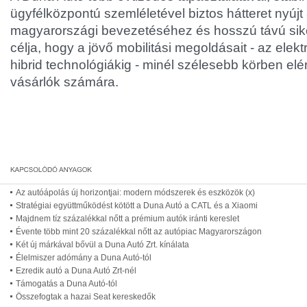
ügyfélközpontú szemléletével biztos hátteret nyúj
magyarországi bevezetéséhez és hosszú távú siker
célja, hogy a jövő mobilitási megoldásait - az elektrif
hibrid technológiákig - minél szélesebb körben el
vásárlók számára.
Az autóápolás új horizontjai: modern módszerek és eszközök (x)
Stratégiai együttműködést kötött a Duna Autó a CATL és a Xiaomi
Majdnem tíz százalékkal nőtt a prémium autók iránti kereslet
Évente több mint 20 százalékkal nőtt az autópiac Magyarországon
Két új márkával bővül a Duna Autó Zrt. kínálata
Élelmiszer adómány a Duna Autó-tól
Ezredik autó a Duna Autó Zrt-nél
Támogatás a Duna Autó-tól
Összefogtak a hazai Seat kereskedők