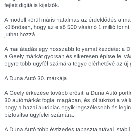
fejlett digitális kijelzők.
A modell körül máris hatalmas az érdeklődés a ma
különösen, hogy az első 500 vásárló 1 millió fori
juthat hozzá.
A mai átadás egy hosszabb folyamat kezdete: a D
a Geely márkát gyorsan és sikeresen építse fel vá
egyre több ügyfél számára tegye elérhetővé az új 
A Duna Autó 30. márkája
A Geely érkezése tovább erősíti a Duna Autó portf
30 autómárkát foglal magában, és jól tükrözi a válla
hogy a hazai autópiac egyik legszélesebb és legin
biztosítsa ügyfelei számára.
A Duna Autó több évtizedes tapasztalatával, stabil 