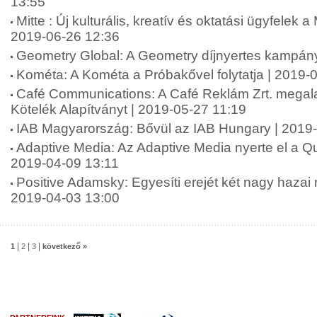
13:55
Mitte : Új kulturális, kreatív és oktatási ügyfelek a
2019-06-26 12:36
Geometry Global: A Geometry díjnyertes kampán
Kométa: A Kométa a Próbakővel folytatja | 2019-
Café Communications: A Café Reklám Zrt. megala
Kötelék Alapítványt | 2019-05-27 11:19
IAB Magyarország: Bővül az IAB Hungary | 2019
Adaptive Media: Az Adaptive Media nyerte el a Qub
2019-04-09 13:11
Positive Adamsky: Egyesíti erejét két nagy haza
2019-04-03 13:00
|
|
|
1
2
3
következő »