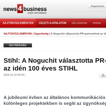
SAJTÓKÖZLEMÉNYEK
ÜZLETI AJÁNLATOK
PÁLYÁZATOK
TIPPEK
SAJTÓKÖZLEMÉNYEK
|
Ügynökség
|
A Noguchit választotta PR-partnerének az i
ÜGYNÖKSÉG
Stihl: A Noguchit választotta P
az idén 100 éves STIHL
2026-01-22 09:46 |
A jubileumi évben az általános kommunikációs 
különleges projektekben is segíti az ügynökség