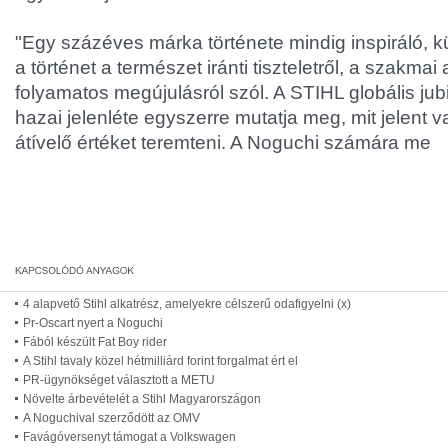
"Egy százéves márka története mindig inspiráló, k
a történet a természet iránti tiszteletről, a szakmai 
folyamatos megújulásról szól. A STIHL globális ju
hazai jelenléte egyszerre mutatja meg, mit jelent 
átívelő értéket teremteni. A Noguchi számára me
4 alapvető Stihl alkatrész, amelyekre célszerű odafigyelni (x)
Pr-Oscart nyert a Noguchi
Fából készült Fat Boy rider
A Stihl tavaly közel hétmilliárd forint forgalmat ért el
PR-ügynökséget választott a METU
Növelte árbevételét a Stihl Magyarországon
A Noguchival szerződött az OMV
Favágóversenyt támogat a Volkswagen