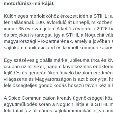
motorfűrész-márkáját.
Különleges mérföldkőhöz érkezett idén a STIHL: a 
fennállásának 100. évfordulóját ünnepli, miközb
immár 35 éve van jelen. A kettős évforduló 2026-
és projektet is tartogat, így a STIHL a Noguchit vál
magyarországi PR-partnerének, amely a jövőben 
sajtókommunikációjáért és kiemelt kommunikációs pr
Egy százéves globális márka jubileuma ritka és ki
csupán üzleti siker, hanem következetes értéktere
fejlődés és generációkon átívelő bizalom eredmén
világszerte és Magyarországon is azt bizonyítja, 
felelősségteljes gondolkodás hosszú távon kéz a 
A Spice Communication kreatív ügynökséggel kö
együttműködés során a Noguchi látja el a STIHL 
feladatait, az általános sajtókommunikációt, valam