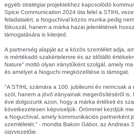
egyéb stratégiai projektekhez kapcsolódó kommuni
Spice Communication 2024 óta felel a STIHL vez
feladataiért, a Noguchival közös munka pedig nem
fókuszál, hanem a márka hazai jelenlétének hoss
támogatására is kiterjed.
A partnerség alapját az a közös szemlélet adja, 
is mértékadó szakértelemre és az időtálló értékekre 
Nature" mottó olyan iránytűként szolgál, amely ma
és amelyet a Noguchi megközelítése is támogat.
"A STIHL számára a 100. jubileumi év nemcsak a 
szól, hanem a jövő irányainak megerősítéséről is
éve dolgozunk azon, hogy a márka értékeit és sza
következetesen képviseljük. Örömmel kezdjük me
a Noguchival, amely kommunikációs partnerként jó
szemléletét." - mondta Bakon Gábor, az Andreas St
ügyvezetője.