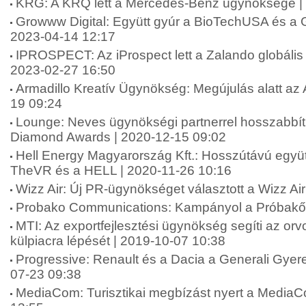
KRG: A KRQ lett a Mercedes-Benz ügynöksége |
Growww Digital: Együtt gyúr a BioTechUSA és a G
2023-04-14 12:17
IPROSPECT: Az iProspect lett a Zalando globáli
2023-02-27 16:50
Armadillo Kreatív Ügynökség: Megújulás alatt az 
19 09:24
Lounge: Neves ügynökségi partnerrel hosszabbít
Diamond Awards | 2020-12-15 09:02
Hell Energy Magyarország Kft.: Hosszútávú együt
TheVR és a HELL | 2020-11-26 10:16
Wizz Air: Új PR-ügynökséget választott a Wizz Ai
Probako Communications: Kampányol a Próbakő 
MTI: Az exportfejlesztési ügynökség segíti az or
külpiacra lépését | 2019-10-07 10:38
Progressive: Renault és a Dacia a Generali Gyer
07-23 09:38
MediaCom: Turisztikai megbízást nyert a MediaC