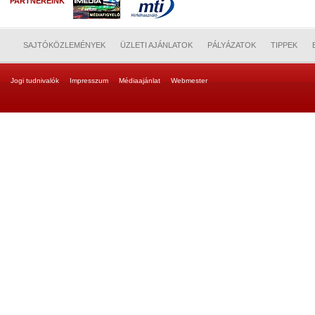
PARTNEREINK
SAJTÓKÖZLEMÉNYEK
ÜZLETI AJÁNLATOK
PÁLYÁZATOK
TIPPEK
Jogi tudnivalók
Impresszum
Médiaajánlat
Webmester