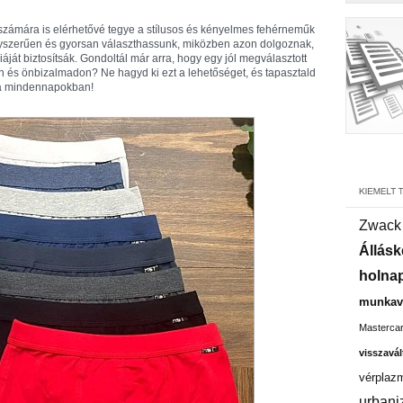
ők számára is elérhetővé tegye a stílusos és kényelmes fehérneműk
egyszerűen és gyorsan választhassunk, miközben azon dolgoznak,
át biztosítsák. Gondoltál már arra, hogy egy jól megválasztott
n és önbizalmadon? Ne hagyd ki ezt a lehetőséget, és tapasztald
 a mindennapokban!
Zwack
Állásk
holnap
munkavá
Masterca
visszavál
vérplaz
urbani