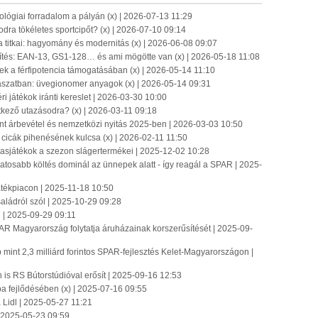
hnológiai forradalom a pályán (x) | 2026-07-13 11:29
dra tökéletes sportcipőt? (x) | 2026-07-10 09:14
a titkai: hagyomány és modernitás (x) | 2026-06-08 09:07
tés: EAN-13, GS1-128… és ami mögötte van (x) | 2026-05-18 11:08
k a férfipotencia támogatásában (x) | 2026-05-14 11:10
ászatban: üvegionomer anyagok (x) | 2026-05-14 09:31
ri játékok iránti kereslet | 2026-03-30 10:00
etkező utazásodra? (x) | 2026-03-11 09:18
int árbevétel és nemzetközi nyitás 2025-ben | 2026-03-03 10:50
icák pihenésének kulcsa (x) | 2026-02-11 11:50
ársasjátékok a szezon slágertermékei | 2025-12-02 10:28
tosabb költés dominál az ünnepek alatt - így reagál a SPAR | 2025-
játékpiacon | 2025-11-18 10:50
ádról szól | 2025-10-29 09:28
| 2025-09-29 09:11
R Magyarország folytatja áruházainak korszerűsítését | 2025-09-
int 2,3 milliárd forintos SPAR-fejlesztés Kelet-Magyarországon |
is RS Bútorstúdióval erősít | 2025-09-16 12:53
a fejlődésében (x) | 2025-07-16 09:55
 Lidl | 2025-05-27 11:21
 | 2025-05-23 09:59