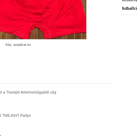
futballc
Kép: asiadivat.hu
zi a Triumph fehérneműgyártó cég
ső TWILIGHT Partyn
L