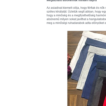
Megbízható alsóneműk minden napra
Az asiadivat kiemelt célja, hogy férfiak és n
széles kínálatát. Üzletük segít abban, hogy 
hogy a minőség és a megfizethetőség harmóniáj
alsónemű milyen sokat javíthat a hangulatodo
meg a minőségi ruhadarabok adta előnyöket