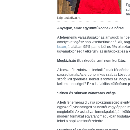
Eg
st
ha
Kép: asiadivat.hu
Anyagok, amik együttműködnek a bőrrel
A fehérnemű választásakor az anyagok minősé
amelyeket egész nap viselhetünk anélkül, ho
boxer
, általában 95% pamutból és 5% elasztán
ugyanakkor segít elkerülni az irritációkat és a
Megbízható illeszkedés, ami nem korlátoz
A korszerű szabászati technikáknak köszönhet
passzoljanak. Az ergonomikus szabás követi a
szorít. Mit gondolsz, neked is fontos az, ho
kellemetlenséget? Ez a kialakítás különösen 
Színek és stílusok változatos világa
A férfi fehérnemű divatja sokszínűségét tekint
egyszerű, visszafogott színekről vagy éppen m
megfelelőt. Az asiadivat termékpalettáján külö
modern formákat egyaránt magukban foglalják.
lehet a napi komfortérzetedre.