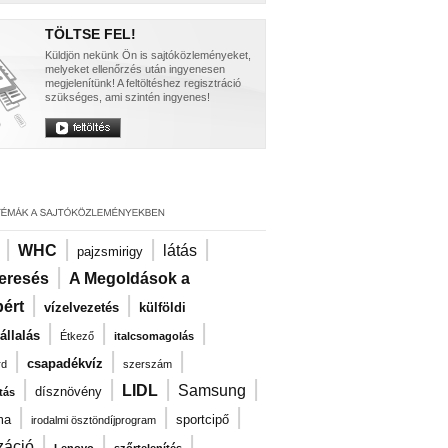
TÖLTSE FEL!
Küldjön nekünk Ön is sajtóközleményeket,
melyeket ellenőrzés után ingyenesen
megjelenítünk! A feltöltéshez regisztráció
szükséges, ami szintén ingyenes!
|
|
|
|
WHC
látás
pajzsmirigy
|
eresés
A Megoldások a
|
|
ért
vízelvezetés
külföldi
|
|
|
llalás
Étkező
italcsomagolás
|
|
|
csapadékvíz
rd
szerszám
|
|
|
|
LIDL
Samsung
dísznövény
tás
|
|
|
ma
sportcipő
irodalmi ösztöndíjprogram
|
|
|
záció