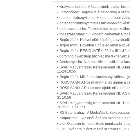
kiralysportbolt.hu: A futballcipők jövője: tec
Focicipőbolt: Hogyan találhatod meg a számo
premiumitalnagyker.hu: A kelet-európai vodk
ontapadocimkenyomtatas.hu: Vonalkód készí
bioboxaruhaz.hu: Természetes megközelítése
fogaszatiaruhaz.hu: Modern cementek a fog
Regio Játék: Húsvét előtt felpörög a szabadté
snipersw.hu: Egyetlen cipő elég lehet a köv
Regio Játék: REGIO JÁTÉK: 25,4 milliárd for
dorombolowebshop.hu: Macska fekhelyek: a c
Játéksziget.hu: Az interaktív plüssök és a t
SPAR Magyarország Kereskedelmi Kft.: A tuda
11-24 10:55
Regio Játék: Milliárdos karácsonyi költés a 
ROSSMANN: A Rossmann-nál az ünnep a csal
ROSSMANN: A Rossmann újabb elismerései 
SPAR Magyarország Kereskedelmi Kft.: A SPA
25 10:56
SPAR Magyarország Kereskedelmi Kft.: Több m
2025-09-18 10:51
RS Bútoráruház : A MediaMarkt Békéscsabán 
csupacipo.hu: Az első lépések szerepe a bab
Lidl: Ötödször is megbízható munkaadó lett a
Lidl: Továbbra is őrzi vezető szerepét a Lidl