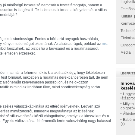
Logiszti
y jó minőségű boxeralsó nemcsak a testet támogatja, hanem a
Felelőss
ílusunkat is kiegészíti. Te is fontosnak tartod a kényelem és a stílus
rmóniáját?
Kultúra
Környez
Technol
Élelmisz
ge kulcsfontosságú. Fontos a bőrbarát anyagok használata,
gy kényelmetlenséget okoznának. Az alsónadrágok, például az
mst
Outdoor/
ból készülnek. Ez biztosítja a lágyságot és a rugalmasságot,
Média
 kellemetlen érzéseket.
ően ma már a fehérneműk is kialakíthatók úgy, hogy tökéletesen
 test formáját, miközben a rugalmas derékpánt erősen tart, de nem
gy az alsóneműd kényelmesen passzoljon, és ne okozzon
Innova
praktikus mind az irodában ülve, mind sporttevékenység során.
kezelés
Hogyan
látáspro
Milyen 
ve széles választékát kínálja az eltérő igényeknek. Legyen szó
dolgozó
erész mintázatokról, mindenki megtalálhatja az ízlésének
Állásk
nböző stílusvariációk közül válogathatsz, amelyek a klasszikus és a
Babérme
 Egy kis változtatás a fehérneműk terén valószínűleg nagy hatással
(x)