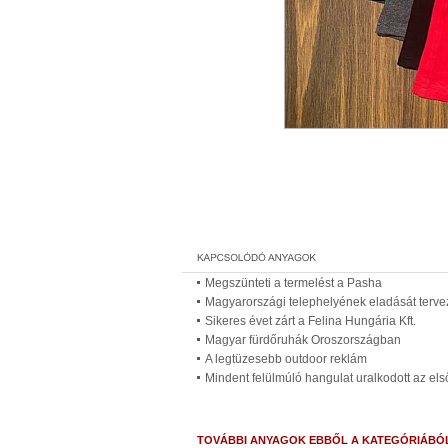
Megszünteti a termelést a Pasha
Magyarországi telephelyének eladását terve
Sikeres évet zárt a Felina Hungária Kft.
Magyar fürdőruhák Oroszországban
A legtüzesebb outdoor reklám
Mindent felülmúló hangulat uralkodott az el
TOVÁBBI ANYAGOK EBBŐL A KATEGÓRIÁBÓ