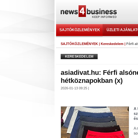
SAJTÓKÖZLEMÉNYEK
ÜZLETI AJÁNLA
SAJTÓKÖZLEMÉNYEK
|
Kereskedelem
|
Férfi 
KERESKEDELEM
asiadivat.hu: Férfi alsó
hétköznapokban (x)
2026-01-13 09:25 |
A 
sz
és
A 
so