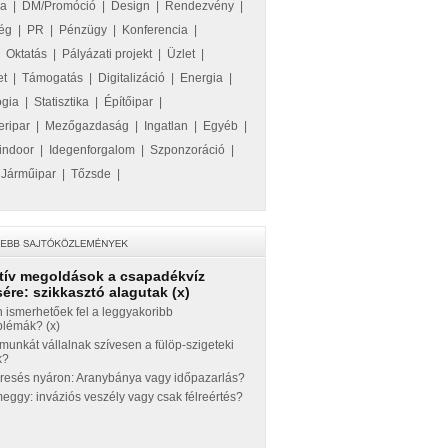
ka
|
DM/Promóció
|
Design
|
Rendezvény
|
ég
|
PR
|
Pénzügy
|
Konferencia
|
|
Oktatás
|
Pályázati projekt
|
Üzlet
|
et
|
Támogatás
|
Digitalizáció
|
Energia
|
ógia
|
Statisztika
|
Építőipar
|
eripar
|
Mezőgazdaság
|
Ingatlan
|
Egyéb
|
indoor
|
Idegenforgalom
|
Szponzoráció
|
|
Járműipar
|
Tőzsde
|
tív megoldások a csapadékvíz
ére: szikkasztó alagutak (x)
 ismerhetőek fel a leggyakoribb
blémák? (x)
munkát vállalnak szívesen a fülöp-szigeteki
k?
eresés nyáron: Aranybánya vagy időpazarlás?
ggy: inváziós veszély vagy csak félreértés?