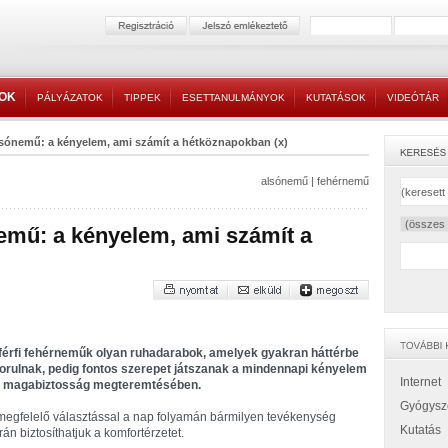
TOK
PÁLYÁZATOK
TIPPEK
ESETTANULMÁNYOK
KUTATÁSOK
VIDEÓTÁR
alsónemű: a kényelem, ami számít a hétköznapokban (x)
alsónemű
|
fehérnemű
nemű: a kényelem, ami számít a
férfi fehérneműk olyan ruhadarabok, amelyek gyakran háttérbe
orulnak, pedig fontos szerepet játszanak a mindennapi kényelem
Internet
 magabiztosság megteremtésében.
Gyógysz
megfelelő választással a nap folyamán bármilyen tevékenység
Kutatás
rán biztosíthatjuk a komfortérzetet.