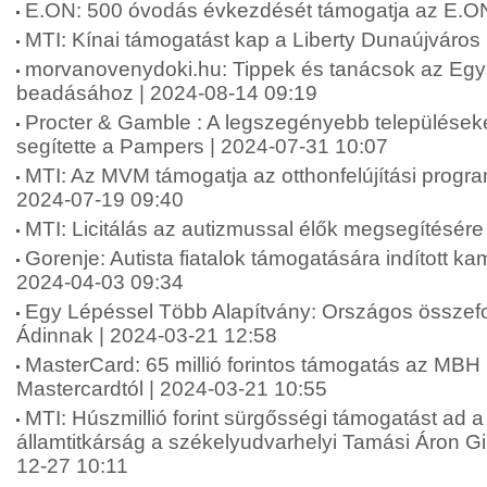
E.ON: 500 óvodás évkezdését támogatja az E.ON
MTI: Kínai támogatást kap a Liberty Dunaújváros
morvanovenydoki.hu: Tippek és tanácsok az Eg
beadásához | 2024-08-14 09:19
Procter & Gamble : A legszegényebb települések
segítette a Pampers | 2024-07-31 10:07
MTI: Az MVM támogatja az otthonfelújítási progr
2024-07-19 09:40
MTI: Licitálás az autizmussal élők megsegítésére
Gorenje: Autista fiatalok támogatására indított k
2024-04-03 09:34
Egy Lépéssel Több Alapítvány: Országos összefo
Ádinnak | 2024-03-21 12:58
MasterCard: 65 millió forintos támogatás az MBH
Mastercardtól | 2024-03-21 10:55
MTI: Húszmillió forint sürgősségi támogatást ad a
államtitkárság a székelyudvarhelyi Tamási Áron 
12-27 10:11