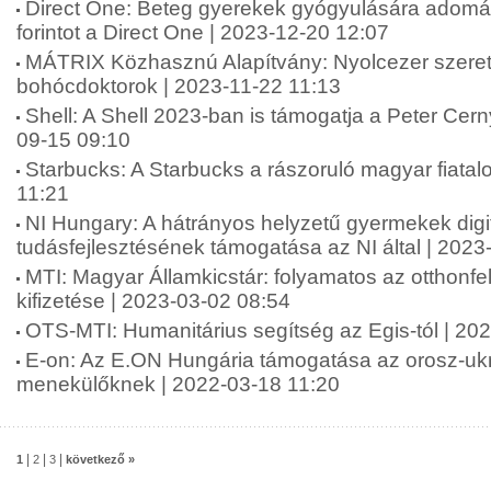
Direct One: Beteg gyerekek gyógyulására adomán
forintot a Direct One | 2023-12-20 12:07
MÁTRIX Közhasznú Alapítvány: Nyolcezer szere
bohócdoktorok | 2023-11-22 11:13
Shell: A Shell 2023-ban is támogatja a Peter Cern
09-15 09:10
Starbucks: A Starbucks a rászoruló magyar fiatal
11:21
NI Hungary: A hátrányos helyzetű gyermekek digit
tudásfejlesztésének támogatása az NI által | 2023
MTI: Magyar Államkicstár: folyamatos az otthonfe
kifizetése | 2023-03-02 08:54
OTS-MTI: Humanitárius segítség az Egis-tól | 20
E-on: Az E.ON Hungária támogatása az orosz-ukr
menekülőknek | 2022-03-18 11:20
|
|
|
1
2
3
következő »