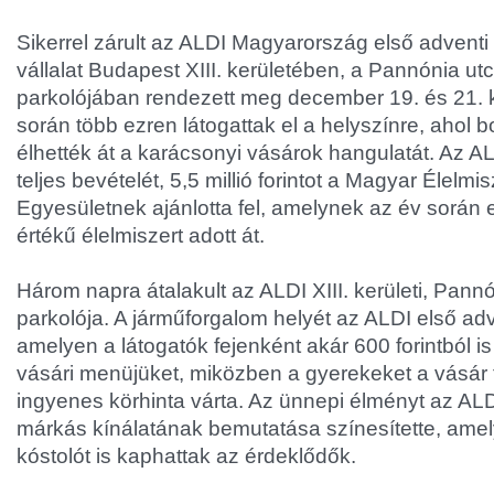
Sikerrel zárult az ALDI Magyarország első adventi
vállalat Budapest XIII. kerületében, a Pannónia ut
parkolójában rendezett meg december 19. és 21. 
során több ezren látogattak el a helyszínre, ahol b
élhették át a karácsonyi vásárok hangulatát. Az 
teljes bevételét, 5,5 millió forintot a Magyar Élelm
Egyesületnek ajánlotta fel, amelynek az év során ed
értékű élelmiszert adott át.
Három napra átalakult az ALDI XIII. kerületi, Pann
parkolója. A járműforgalom helyét az ALDI első adv
amelyen a látogatók fejenként akár 600 forintból is
vásári menüjüket, miközben a gyerekeket a vásár te
ingyenes körhinta várta. Az ünnepi élményt az ALD
márkás kínálatának bemutatása színesítette, amel
kóstolót is kaphattak az érdeklődők.