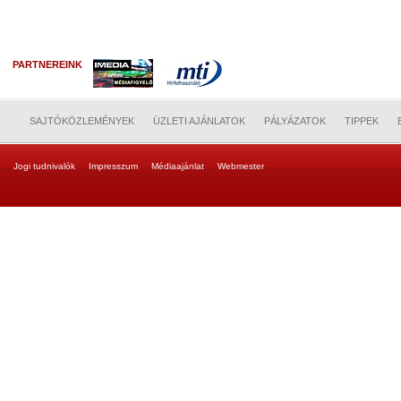
PARTNEREINK
SAJTÓKÖZLEMÉNYEK
ÜZLETI AJÁNLATOK
PÁLYÁZATOK
TIPPEK
Jogi tudnivalók
Impresszum
Médiaajánlat
Webmester