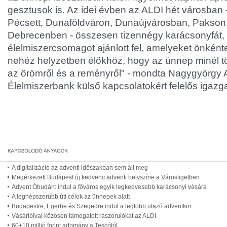
gesztusok is. Az idei évben az ALDI hét városban
Pécsett, Dunaföldváron, Dunaújvárosban, Pakso
Debrecenben - összesen tizennégy karácsonyfát, 
élelmiszercsomagot ajánlott fel, amelyeket önkénte
nehéz helyzetben élőkhöz, hogy az ünnep minél 
az örömről és a reményről" - mondta Nagygyörgy 
Élelmiszerbank külső kapcsolatokért felelős igazga
A digitalizáció az adventi időszakban sem áll meg
Megérkezett Budapest új kedvenc adventi helyszíne a Városligetben
Advent Óbudán: indul a főváros egyik legkedvesebb karácsonyi vására
A legnépszerűbb úti célok az ünnepek alatt
Budapestre, Egerbe és Szegedre indul a legtöbb utazó adventkor
Vásárlóival közösen támogatott rászorulókat az ALDI
60+10 millió forint adomány a Tescótól