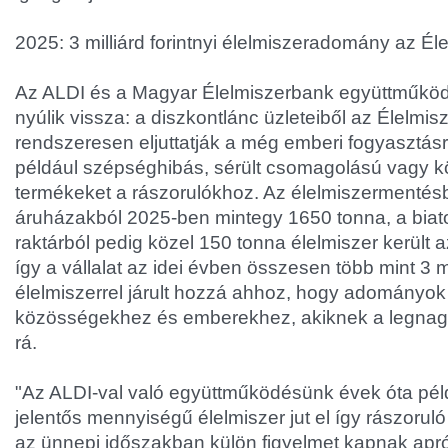
2025: 3 milliárd forintnyi élelmiszeradomány az É
Az ALDI és a Magyar Élelmiszerbank együttműkö
nyúlik vissza: a diszkontlánc üzleteiből az Élelmi
rendszeresen eljuttatják a még emberi fogyasztás
például szépséghibás, sérült csomagolású vagy köz
termékeket a rászorulókhoz. Az élelmiszermentés
áruházakból 2025-ben mintegy 1650 tonna, a biat
raktárból pedig közel 150 tonna élelmiszer került
így a vállalat az idei évben összesen több mint 3 mil
élelmiszerrel járult hozzá ahhoz, hogy adományok
közösségekhez és emberekhez, akiknek a legna
rá.
"Az ALDI-val való együttműködésünk évek óta pé
jelentős mennyiségű élelmiszer jut el így rászoru
az ünnepi időszakban külön figyelmet kapnak apró