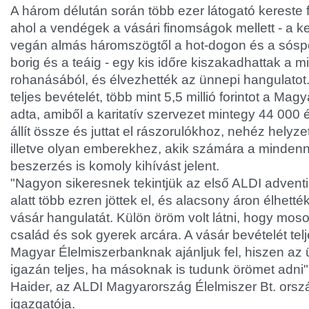
A három délután során több ezer látogató kereste f
ahol a vendégek a vásári finomságok mellett - a k
vegán almás háromszögtől a hot-dogon és a sósper
borig és a teáig - egy kis időre kiszakadhattak a
rohanásából, és élvezhették az ünnepi hangulatot
teljes bevételét, több mint 5,5 millió forintot a Ma
adta, amiből a karitatív szervezet mintegy 44 000
állít össze és juttat el rászorulókhoz, nehéz hely
illetve olyan emberekhez, akik számára a mindenn
beszerzés is komoly kihívást jelent.
"Nagyon sikeresnek tekintjük az első ALDI advent
alatt több ezren jöttek el, és alacsony áron élhetté
vásár hangulatát. Külön öröm volt látni, hogy moso
család és sok gyerek arcára. A vásár bevételét te
Magyar Élelmiszerbanknak ajánljuk fel, hiszen az
igazán teljes, ha másoknak is tudunk örömet adni
Haider, az ALDI Magyarország Élelmiszer Bt. ors
igazgatója.